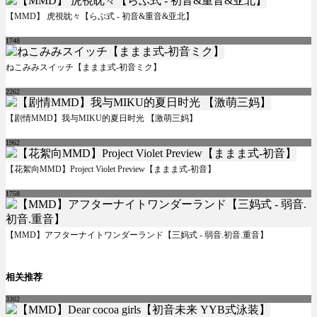
【MMD】 虎視眈々【らぶ式 - 初音&重音&亚北】
1748
ねこみみスイッチ【ままま式-初音ミク】
2262
【剧情MMD】我与MIKU的夏日时光 【激萌三妈】
1962
【花絮向MMD】Project Violet Preview【ままま式-初音】
1758
【MMD】アフターナイトワンダーランド【三妈式 - 弱音.初音.重音】
相关推荐
3302