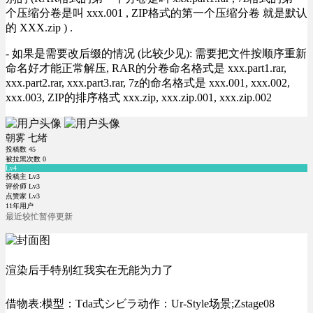
个压缩分卷是叫 xxx.001 , ZIP格式的第一个压缩分卷 就是默认
的 XXX.zip ) .
- 如果是需要改后缀的情况 (比较少见): 需要把文件按顺序重新
命名好才能正常解压, RAR的分卷命名格式是 xxx.part1.rar,
xxx.part2.rar, xxx.part3.rar, 7z的命名格式是 xxx.001, xxx.002,
xxx.003, ZIP的排序格式 xxx.zip, xxx.zip.001, xxx.zip.002
朝雾 七绪
投稿数
45
被拉黑次数
0
Lv4
投稿主 Lv3
评价师 Lv3
点赞家 Lv3
11年用户
最近较忙暂停更新
渲染后手特别红我实在无能为力了
借物表:模型：Tda式シビラ动作：Ur-Style场景;Zstage08