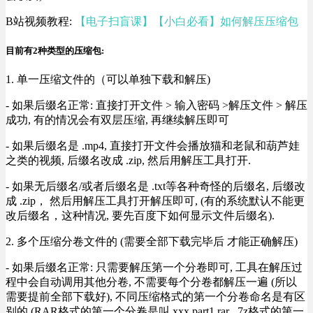
B站视频教程:
【电子扫盲课】【小白必看】如何解压压缩包
目前有2种类型的压缩包:
1. 单一压缩文件的（可以单独下载和解压)
- 如果后缀名正常: 直接打开文件 > 输入密码 >解压文件 > 解压
成功, 有的情况会有双层压缩, 再继续解压即可
- 如果后缀名是 .mp4, 直接打开文件会播放猫和老鼠和葫芦娃
之类的视频, 后缀名改成 .zip, 然后用解压工具打开.
- 如果无后缀名/或者后缀名是 .txt等各种奇怪的后缀名, 后缀改
成 .zip， 然后用解压工具打开解压即可, (有的系统默认不能更
改后缀名，这种情况, 要先百度下如何显示文件后缀名).
2. 多个压缩分卷文件的 (需要全部下载完毕后 才能正确解压)
- 如果后缀名正常: 只需要解压第一个分卷即可, 工具在解压过
程中会自动调用其他分卷, 不需要每个分卷都解压一遍 (所以
需要提前全部下载好), 不同压缩格式的第一个分卷命名是有区
别的 (RAR格式的第一个分卷是叫 xxx.part1.rar , 7z格式的第一