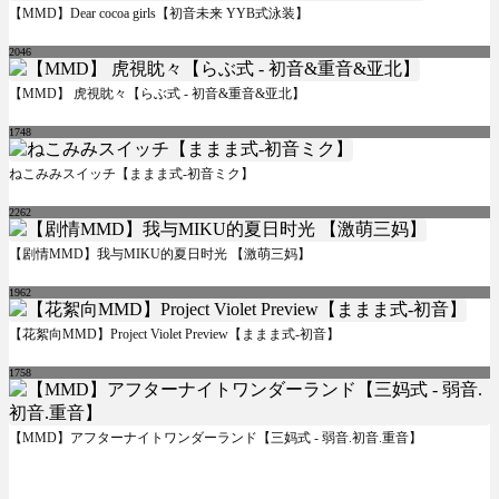
【MMD】Dear cocoa girls【初音未来 YYB式泳装】
2046
【MMD】 虎視眈々【らぶ式 - 初音&重音&亚北】
1748
ねこみみスイッチ【ままま式-初音ミク】
2262
【剧情MMD】我与MIKU的夏日时光 【激萌三妈】
1962
【花絮向MMD】Project Violet Preview【ままま式-初音】
1758
【MMD】アフターナイトワンダーランド【三妈式 - 弱音.初音.重音】