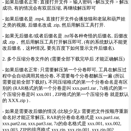
- 如果后缀名正常: 直接打开文件 > 输入密码 >解压文件 > 解压
成功, 有的情况会有双层压缩, 再继续解压即可
- 如果后缀名是 .mp4, 直接打开文件会播放猫和老鼠和葫芦娃
之类的视频, 后缀名改成 .zip, 然后用解压工具打开.
- 如果无后缀名/或者后缀名是 .txt等各种奇怪的后缀名, 后缀改
成 .zip， 然后用解压工具打开解压即可, (有的系统默认不能更
改后缀名，这种情况, 要先百度下如何显示文件后缀名).
2. 多个压缩分卷文件的 (需要全部下载完毕后 才能正确解压)
- 如果后缀名正常: 只需要解压第一个分卷即可, 工具在解压过
程中会自动调用其他分卷, 不需要每个分卷都解压一遍 (所以
需要提前全部下载好), 不同压缩格式的第一个分卷命名是有区
别的 (RAR格式的第一个分卷是叫 xxx.part1.rar , 7z格式的第一
个压缩分卷是叫 xxx.001 , ZIP格式的第一个压缩分卷 就是默认
的 XXX.zip ) .
- 如果是需要改后缀的情况 (比较少见): 需要把文件按顺序重新
命名好才能正常解压, RAR的分卷命名格式是 xxx.part1.rar,
xxx.part2.rar, xxx.part3.rar, 7z的命名格式是 xxx.001, xxx.002,
xxx.003, ZIP的排序格式 xxx.zip, xxx.zip.001, xxx.zip.002