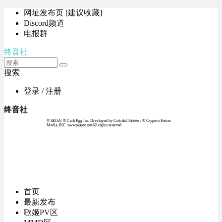
网址发布页 [建议收藏]
Discord频道
电报群
终音社
搜索
登录 / 注册
终音社
© SEGA / © Craft Egg Inc. Developed by Colorful Palette / © Crypton Future
Media, INC. www.piapro.netAll rights reserved.
首页
最新发布
歌姬PV区