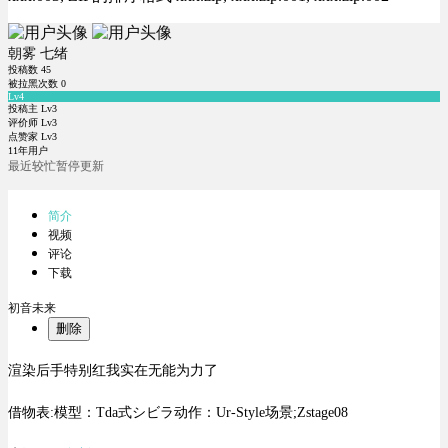
朝雾 七绪
投稿数
45
被拉黑次数
0
Lv4
投稿主 Lv3
评价师 Lv3
点赞家 Lv3
11年用户
最近较忙暂停更新
简介
视频
评论
下载
初音未来
删除
渲染后手特别红我实在无能为力了
借物表:模型：Tda式シビラ动作：Ur-Style场景;Zstage08