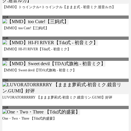
【MMD】トゥインクル×トゥインクル【ままま式 - 初音ミク.巡音ルカ】
2218
【MMD】too Cute!【三妈式】
2249
【MMD】HI-FI RIVER【Tda式 - 初音ミク】
3182
【MMD】Sweet devil【TDA式旗袍 - 初音ミク】
1765
LUVORATORRRRRY 【ままま萝莉式-初音ミク.鏡音リン.GUMI】好评
2168
One・Two・Three 【Tda式的盛宴】