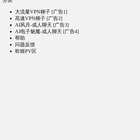
分类
大流量VPN梯子 [广告1]
高速VPN梯子 [广告2]
AI风月-成人聊天 [广告3]
AI电子魅魔-成人聊天 [广告4]
帮助
问题反馈
歌姬PV区
MMD区
演唱会
初音未来演唱会
其他演出
音乐-音频区
虚拟歌手音乐
普通歌手音乐
有声小说-广播剧
同人音声-ASMR [全年龄]
其他音频资源
动漫区
日本动画
国产动画