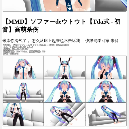
【MMD】ソファーdeウトウト【Tda式 - 初
音】高萌杀伤
米库你淘气了， 怎么从床上起来也不告诉我， 快跟蜀黍回家 来源: