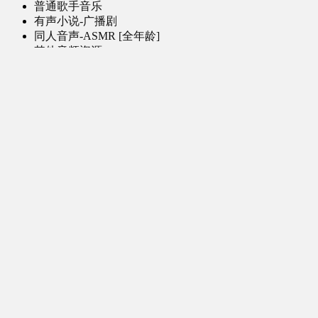
普通歌手音乐
有声小说-广播剧
同人音声-ASMR [全年龄]
其他音频资源
动漫区
日本动画
国产动画
欧美动画
漫画区
日韩漫画
国产漫画
欧美漫画
小说-读物区
网文小说
日式轻小说
其他读物
图片区
ACG图片 [全年龄]
其他图片
AI图片 [全年龄]
游戏区