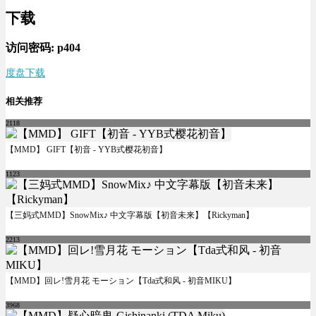
下载
访问密码: p404
度盘下载
相关推荐
2118
【MMD】 GIFT【初音 - YYB式樱花初音】
1123
【三妈式MMD】SnowMix♪ 中文字幕版【初音未来】【Rickyman】
2213
【MMD】回レ!雪月花 モーション【Tda式和风 - 初音MIKU】
3968