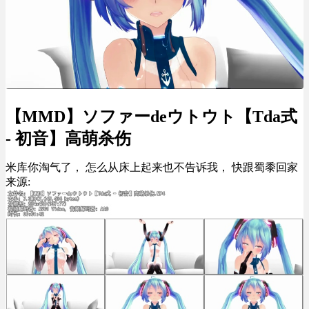
【MMD】ソファーdeウトウト【Tda式
- 初音】高萌杀伤
米库你淘气了， 怎么从床上起来也不告诉我， 快跟蜀黍回家
来源: