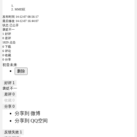
MMD区
发布时间 14-12-07 08:56:17
最后修改 14-12-07 16:44:07
状态 已公开
褒贬不一
1 好评
0 差评
1829 点击
0 下载
6 评论
0 收藏
0 分享
初音未来
删除
好评
1
褒贬不一
差评
0
收藏
0
分享
0
分享到 微博
分享到 QQ空间
反馈失效
1