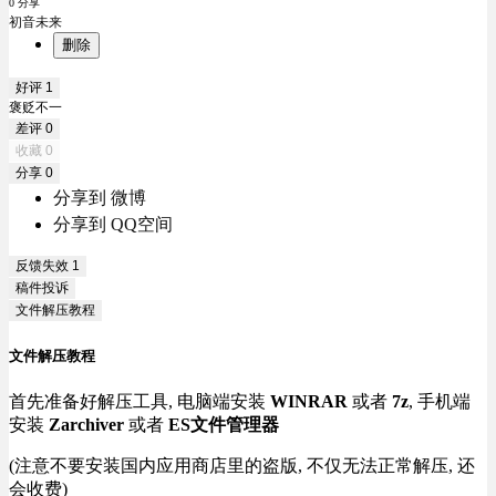
0 分享
初音未来
删除
好评
1
褒贬不一
差评
0
收藏
0
分享
0
分享到 微博
分享到 QQ空间
反馈失效
1
稿件投诉
文件解压教程
文件解压教程
首先准备好解压工具, 电脑端安装
WINRAR
或者
7z
, 手机端
安装
Zarchiver
或者
ES文件管理器
(注意不要安装国内应用商店里的盗版, 不仅无法正常解压, 还
会收费)