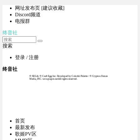
网址发布页 [建议收藏]
Discord频道
电报群
终音社
搜索
登录 / 注册
终音社
© SEGA / © Craft Egg Inc. Developed by Colorful Palette / © Crypton Future
Media, INC. www.piapro.netAll rights reserved.
首页
最新发布
歌姬PV区