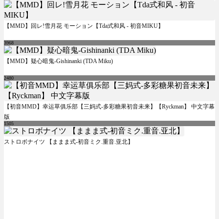
【MMD】回レ!雪月花 モーション【Tda式和风 - 初音MIKU】
3968
【MMD】疑心暗鬼-Gishinanki (TDA Miku)
2480
【初音MMD】幸运草俱乐部【三妈式-多彩糖果初音未来】【Ryckman】 中文字幕
版
1505
ストロボナイツ 【ままま式-初音ミク.重音.亚北】