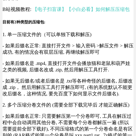
B站视频教程:
【电子扫盲课】【小白必看】如何解压压缩包
目前有2种类型的压缩包:
1. 单一压缩文件的（可以单独下载和解压)
- 如果后缀名正常: 直接打开文件 > 输入密码 >解压文件 > 解压
成功, 有的情况会有双层压缩, 再继续解压即可
- 如果后缀名是 .mp4, 直接打开文件会播放猫和老鼠和葫芦娃
之类的视频, 后缀名改成 .zip, 然后用解压工具打开.
- 如果无后缀名/或者后缀名是 .txt等各种奇怪的后缀名, 后缀改
成 .zip， 然后用解压工具打开解压即可, (有的系统默认不能更
改后缀名，这种情况, 要先百度下如何显示文件后缀名).
2. 多个压缩分卷文件的 (需要全部下载完毕后 才能正确解压)
- 如果后缀名正常: 只需要解压第一个分卷即可, 工具在解压过
程中会自动调用其他分卷, 不需要每个分卷都解压一遍 (所以
需要提前全部下载好), 不同压缩格式的第一个分卷命名是有区
别的 (RAR格式的第一个分卷是叫 xxx.part1.rar , 7z格式的第一