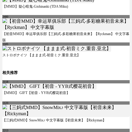
【MMD】疑心暗鬼-Gishinanki (TDA Miku)
2480
【初音MMD】幸运草俱乐部【三妈式-多彩糖果初音未来】【Ryckman】 中文字幕
版
1505
ストロボナイツ 【ままま式-初音ミク.重音.亚北】
相关推荐
2118
【MMD】 GIFT【初音 - YYB式樱花初音】
1123
【三妈式MMD】SnowMix♪ 中文字幕版【初音未来】【Rickyman】
2213