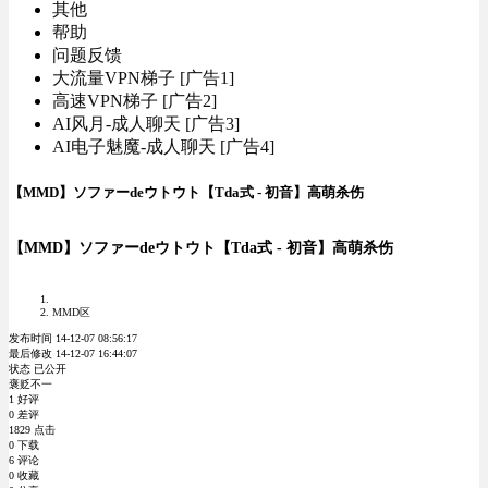
其他
帮助
问题反馈
大流量VPN梯子 [广告1]
高速VPN梯子 [广告2]
AI风月-成人聊天 [广告3]
AI电子魅魔-成人聊天 [广告4]
【MMD】ソファーdeウトウト【Tda式 - 初音】高萌杀伤
【MMD】ソファーdeウトウト【Tda式 - 初音】高萌杀伤
MMD区
发布时间 14-12-07 08:56:17
最后修改 14-12-07 16:44:07
状态 已公开
褒贬不一
1 好评
0 差评
1829 点击
0 下载
6 评论
0 收藏