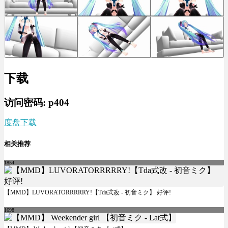
下载
访问密码: p404
度盘下载
相关推荐
1854
【MMD】LUVORATORRRRRY!【Tda式改 - 初音ミク】 好评!
1698