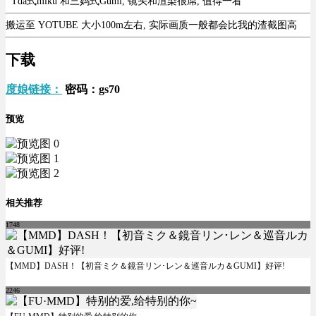
Tda式miku 和三妈式Gumi, 镜头和渲染很屌, 值得一看
搬运至 YOTUBE 大小100m左右, 实际画质一般都会比我的渣截图高
下载
度娘链接：
密码：gs70
预览
相关推荐
1748
【MMD】DASH！【初音ミク＆鏡音リン･レン＆巡音ルカ＆GUMI】好评!
2246