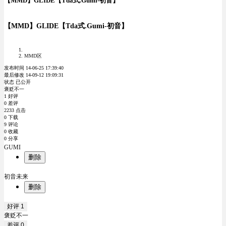
【MMD】GLIDE【Tda式.Gumi-初音】
【MMD】GLIDE【Tda式.Gumi-初音】
MMD区
发布时间 14-06-25 17:39:40
最后修改 14-09-12 19:09:31
状态 已公开
褒贬不一
1 好评
0 差评
2233 点击
0 下载
9 评论
0 收藏
0 分享
GUMI
删除
初音未来
删除
好评
1
褒贬不一
差评
0