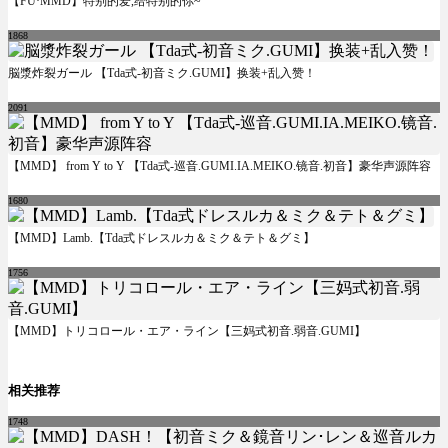
【FU·MMD】特别的爱,给特别的你~
1868
脳漿炸裂ガール 【Tda式-初音ミク.GUMI】换装+乱入赞！
2091
【MMD】 from Y to Y 【Tda式-巡音.GUMI.IA.MEIKO.镜音.初音】豪华声源阵容
1680
【MMD】Lamb.【Tda式ドレスルカ＆ミク＆テト＆グミ】
1756
【MMD】トリコロール・エア・ライン【三妈式初音.弱音.GUMI】
相关推荐
1748