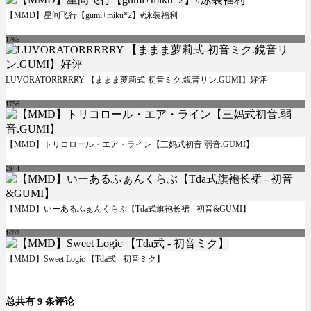
【MMD】星间飞行【gumi+miku*2】#泳装福利
1765
LUVORATORRRRRY 【ままま萝莉式-初音ミク.鏡音リン.GUMI】好评
1756
【MMD】トリコロール・エア・ライン【三妈式初音.弱音.GUMI】
2944
【MMD】いーあるふぁんくらぶ【Tda式旗袍长裙 - 初音&GUMI】
1692
【MMD】Sweet Logic 【Tda式 - 初音ミク】
总共有 9 条评论