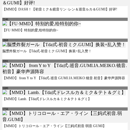
【MMD】DASH！【初音ミク＆鏡音リン･レン＆巡音ルカ＆GUMI】好评!
2246
【FU·MMD】特别的爱,给特别的你~
1868
脳漿炸裂ガール 【Tda式-初音ミク.GUMI】换装+乱入赞！
2091
【MMD】 from Y to Y 【Tda式-巡音.GUMI.IA.MEIKO.镜音.初音】豪华声源阵容
1680
【MMD】Lamb.【Tda式ドレスルカ＆ミク＆テト＆グミ】
1756
【MMD】トリコロール・エア・ライン【三妈式初音.弱音.GUMI】