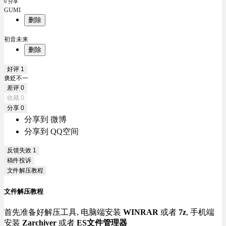
0 分享
GUMI
删除
初音未来
删除
好评
1
褒贬不一
差评
0
收藏
0
分享
0
分享到 微博
分享到 QQ空间
反馈失效
1
稿件投诉
文件解压教程
文件解压教程
首先准备好解压工具, 电脑端安装
WINRAR
或者
7z
, 手机端
安装
Zarchiver
或者
ES文件管理器