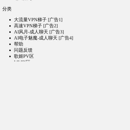
分类
大流量VPN梯子 [广告1]
高速VPN梯子 [广告2]
AI风月-成人聊天 [广告3]
AI电子魅魔-成人聊天 [广告4]
帮助
问题反馈
歌姬PV区
MMD区
演唱会
初音未来演唱会
其他演出
音乐-音频区
虚拟歌手音乐
普通歌手音乐
有声小说-广播剧
同人音声-ASMR [全年龄]
其他音频资源
动漫区
日本动画