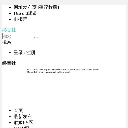
网址发布页 [建议收藏]
Discord频道
电报群
终音社
搜索
登录 / 注册
终音社
© SEGA / © Craft Egg Inc. Developed by Colorful Palette / © Crypton Future
Media, INC. www.piapro.netAll rights reserved.
首页
最新发布
歌姬PV区