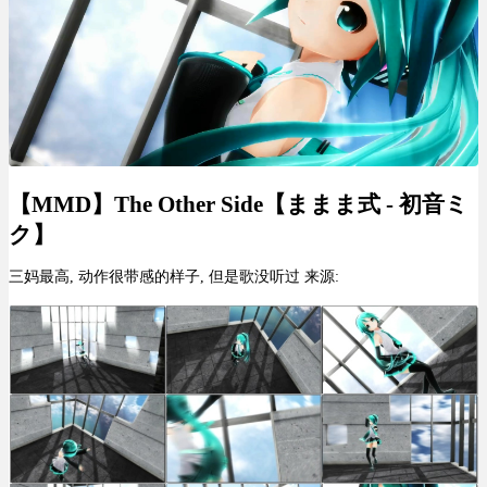
【MMD】The Other Side【ままま式 - 初音ミ
ク】
三妈最高, 动作很带感的样子, 但是歌没听过 来源: