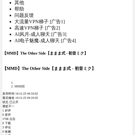
其他
帮助
问题反馈
大流量VPN梯子 [广告1]
高速VPN梯子 [广告2]
AI风月-成人聊天 [广告3]
AI电子魅魔-成人聊天 [广告4]
【MMD】The Other Side【ままま式 - 初音ミク】
【MMD】The Other Side【ままま式 - 初音ミク】
MMD区
发布时间 14-11-23 04:10:02
最后修改 14-11-23 04:10:02
状态 已公开
褒贬不一
1 好评
0 差评
1708 点击
0 下载
3 评论
0 收藏