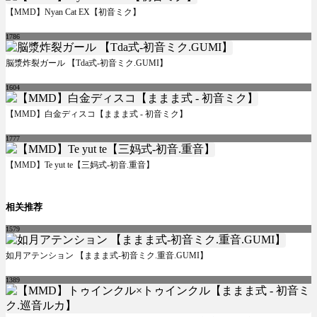
【MMD】Nyan Cat EX【初音ミク】
1786
脳漿炸裂ガール 【Tda式-初音ミク.GUMI】
1604
【MMD】白金ディスコ【ままま式 - 初音ミク】
1777
【MMD】Te yut te【三妈式-初音.重音】
相关推荐
1579
如月アテンション 【ままま式-初音ミク.重音.GUMI】
1389