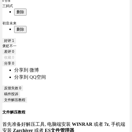
0 分享
三妈式
删除
初音未来
删除
好评
1
褒贬不一
差评
0
收藏
0
分享
0
分享到 微博
分享到 QQ空间
反馈失效
0
稿件投诉
文件解压教程
文件解压教程
首先准备好解压工具, 电脑端安装
WINRAR
或者
7z
, 手机端
安装
Zarchiver
或者
ES文件管理器