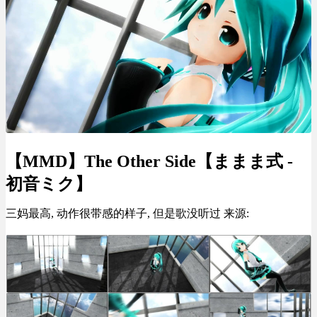
【MMD】The Other Side【ままま式 -
初音ミク】
三妈最高, 动作很带感的样子, 但是歌没听过 来源: