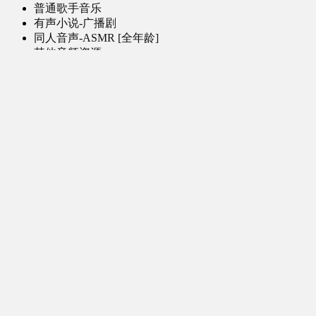
普通歌手音乐
有声小说-广播剧
同人音声-ASMR [全年龄]
其他音频资源
动漫区
日本动画
国产动画
欧美动画
漫画区
日韩漫画
国产漫画
欧美漫画
小说-读物区
网文小说
日式轻小说
其他读物
图片区
ACG图片 [全年龄]
其他图片
AI图片 [全年龄]
游戏区