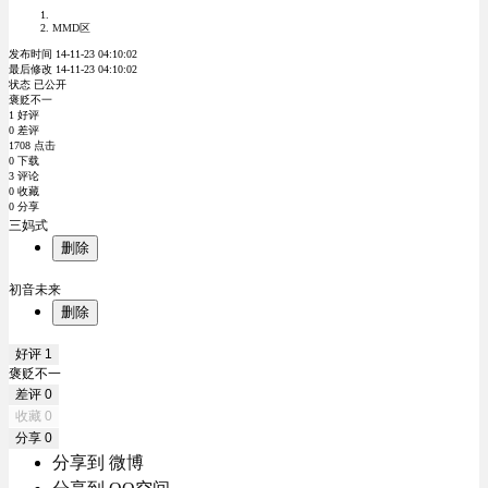
MMD区
发布时间 14-11-23 04:10:02
最后修改 14-11-23 04:10:02
状态 已公开
褒贬不一
1 好评
0 差评
1708 点击
0 下载
3 评论
0 收藏
0 分享
三妈式
删除
初音未来
删除
好评
1
褒贬不一
差评
0
收藏
0
分享
0
分享到 微博