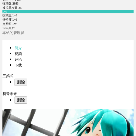
投稿数
2953
被拉黑次数
25
Lv6
投稿主 Lv6
评价师 Lv6
点赞家 Lv4
12年用户
本站的管理员
简介
视频
评论
下载
三妈式
删除
初音未来
删除