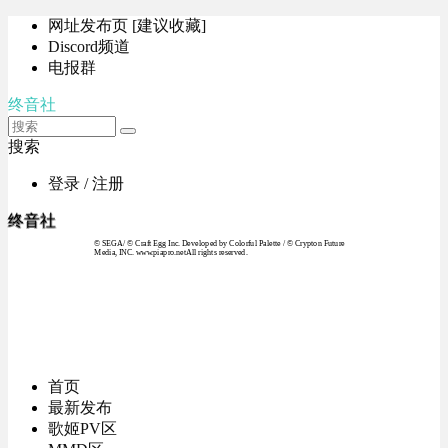
网址发布页 [建议收藏]
Discord频道
电报群
终音社
搜索
登录 / 注册
终音社
© SEGA / © Craft Egg Inc. Developed by Colorful Palette / © Crypton Future
Media, INC. www.piapro.netAll rights reserved.
首页
最新发布
歌姬PV区