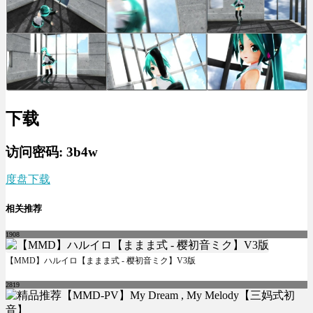
下载
访问密码: 3b4w
度盘下载
相关推荐
1908
【MMD】ハルイロ【ままま式 - 樱初音ミク】V3版
2819