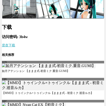
下载
访问密码: 3b4w
度盘下载
相关推荐
1579
如月アテンション 【ままま式-初音ミク.重音.GUMI】
1389
【MMD】トゥインクル×トゥインクル【ままま式 - 初音ミク.巡音ルカ】
1697