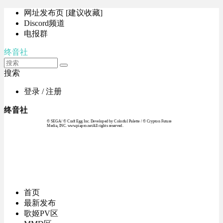
网址发布页 [建议收藏]
Discord频道
电报群
终音社
搜索
登录 / 注册
终音社
© SEGA / © Craft Egg Inc. Developed by Colorful Palette / © Crypton Future
Media, INC. www.piapro.netAll rights reserved.
首页
最新发布
歌姬PV区