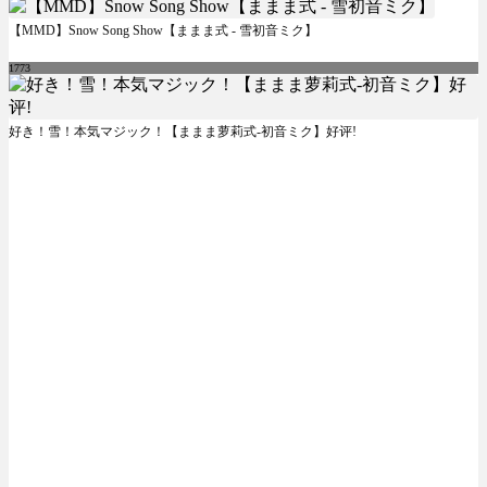
【MMD】Snow Song Show【ままま式 - 雪初音ミク】
1773
好き！雪！本気マジック！【ままま萝莉式-初音ミク】好评!