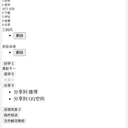
1 好评
0 差评
1672 点击
0 下载
3 评论
0 收藏
0 分享
三妈式
删除
初音未来
删除
好评
1
褒贬不一
差评
0
收藏
0
分享
0
分享到 微博
分享到 QQ空间
反馈失效
2
稿件投诉
文件解压教程