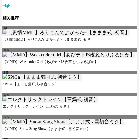
tdqh
相关推荐
1811
【剧情MMD】ろりこんでよかった~【ままま式 -初音】
1890
【MMD】Weekender Girl【あぴテトIS改変とりぷるばか】
1865
SPiCa 【ままま猫耳式-初音ミク】
1698
エレクトリックトレイン【三妈式-初音】
1595
【MMD】Snow Song Show【ままま式 - 雪初音ミク】