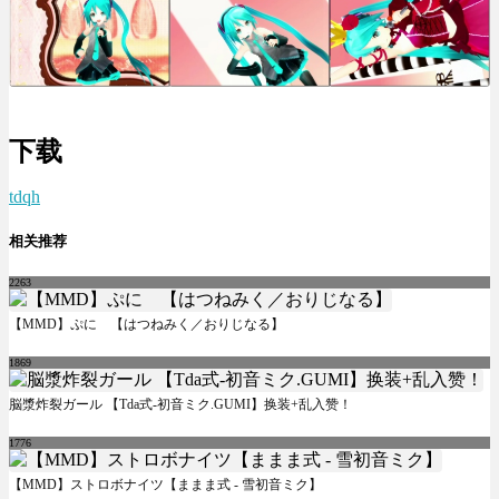
下载
tdqh
相关推荐
2263
【MMD】ぷに 【はつねみく／おりじなる】
1869
脳漿炸裂ガール 【Tda式-初音ミク.GUMI】换装+乱入赞！
1776
【MMD】ストロボナイツ【ままま式 - 雪初音ミク】