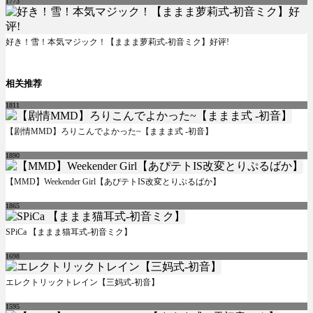
1773
好き！雪！本気マジック！【ままま萝莉式-初音ミク】好评!
相关推荐
1811
【剧情MMD】ろりこんでよかった~【ままま式 -初音】
1890
【MMD】Weekender Girl【あぴテトIS改変とりぷるばか】
1865
SPiCa 【ままま猫耳式-初音ミク】
1698
エレクトリックトレイン【三妈式-初音】
1595