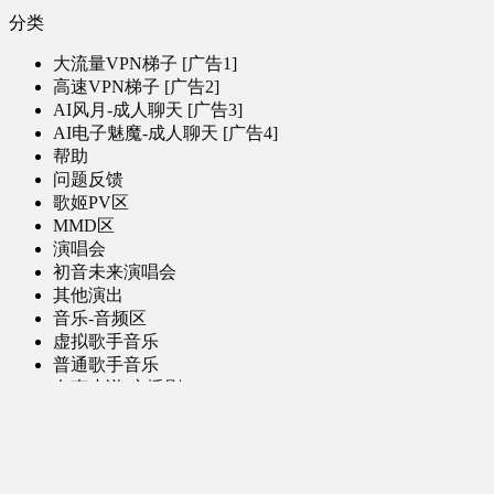
分类
大流量VPN梯子 [广告1]
高速VPN梯子 [广告2]
AI风月-成人聊天 [广告3]
AI电子魅魔-成人聊天 [广告4]
帮助
问题反馈
歌姬PV区
MMD区
演唱会
初音未来演唱会
其他演出
音乐-音频区
虚拟歌手音乐
普通歌手音乐
有声小说-广播剧
同人音声-ASMR [全年龄]
其他音频资源
动漫区
日本动画