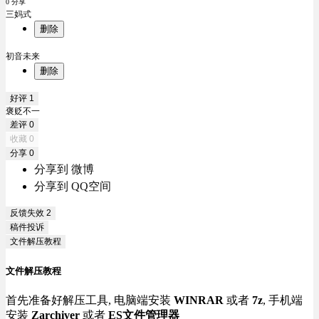
0 分享
三妈式
删除
初音未来
删除
好评
1
褒贬不一
差评
0
收藏
0
分享
0
分享到 微博
分享到 QQ空间
反馈失效
2
稿件投诉
文件解压教程
文件解压教程
首先准备好解压工具, 电脑端安装
WINRAR
或者
7z
, 手机端
安装
Zarchiver
或者
ES文件管理器