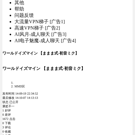
其他
帮助
问题反馈
大流量VPN梯子 [广告1]
高速VPN梯子 [广告2]
AI风月-成人聊天 [广告3]
AI电子魅魔-成人聊天 [广告4]
ワールドイズマイン 【ままま式-初音ミク】
ワールドイズマイン 【ままま式-初音ミク】
MMD区
发布时间 14-09-19 22:34:52
最后修改 14-10-07 14:13:13
状态 已公开
褒贬不一
1 好评
0 差评
1672 点击
0 下载
3 评论
0 收藏