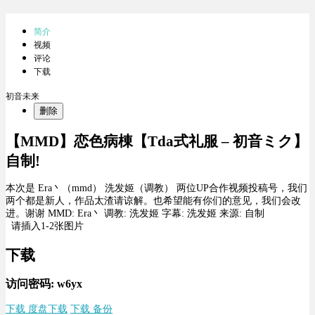
简介
视频
评论
下载
初音未来
删除
【MMD】恋色病棟【Tda式礼服 – 初音ミク】
自制!
本次是 Era丶（mmd） 洗发姬（调教） 两位UP合作视频投稿号，我们
两个都是新人，作品太渣请谅解。也希望能有你们的意见，我们会改
进。谢谢 MMD: Era丶 调教: 洗发姬 字幕: 洗发姬 来源: 自制
请插入1-2张图片
下载
访问密码: w6yx
下载 度盘下载
下载 备份