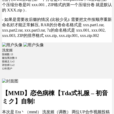
个压缩分卷是叫 xxx.001 , ZIP格式的第一个压缩分卷 就是默认
的 XXX.zip ) .
- 如果是需要改后缀的情况 (比较少见): 需要把文件按顺序重新
命名好才能正常解压, RAR的分卷命名格式是 xxx.part1.rar,
xxx.part2.rar, xxx.part3.rar, 7z的命名格式是 xxx.001, xxx.002,
xxx.003, ZIP的排序格式 xxx.zip, xxx.zip.001, xxx.zip.002
洗发姬
投稿数
13
被拉黑次数
0
投稿主 Lv2
评价师 Lv2
12年用户
【MMD】恋色病棟【Tda式礼服 – 初音
ミク】自制!
本次是 Era丶（mmd） 洗发姬（调教） 两位UP合作视频投稿