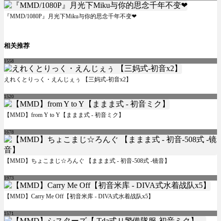
『MMD/1080P』月光下Miku与你的思念千年不变❤
相关推荐
1558
えれくとりっく・えんじぇぅ 【三妈式-初音x2】
1520
【MMD】from Y to Y【ままま式 - 初音ミク】
1678
【MMD】ちょこまじ☆ろんぐ 【ままま式 - 初音-508式 -镜音】
1973
【MMD】Carry Me Off【初音米库 - DIVA式水着战队x5】
1571