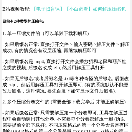
B站视频教程:
【电子扫盲课】【小白必看】如何解压压缩包
目前有2种类型的压缩包:
1. 单一压缩文件的（可以单独下载和解压)
- 如果后缀名正常: 直接打开文件 > 输入密码 >解压文件 > 解压
成功, 有的情况会有双层压缩, 再继续解压即可
- 如果后缀名是 .mp4, 直接打开文件会播放猫和老鼠和葫芦娃
之类的视频, 后缀名改成 .zip, 然后用解压工具打开.
- 如果无后缀名/或者后缀名是 .txt等各种奇怪的后缀名, 后缀改
成 .zip， 然后用解压工具打开解压即可, (有的系统默认不能更
改后缀名，这种情况, 要先百度下如何显示文件后缀名).
2. 多个压缩分卷文件的 (需要全部下载完毕后 才能正确解压)
- 如果后缀名正常: 只需要解压第一个分卷即可, 工具在解压过
程中会自动调用其他分卷, 不需要每个分卷都解压一遍 (所以
需要提前全部下载好), 不同压缩格式的第一个分卷命名是有区
别的 (RAR格式的第一个分卷是叫 xxx.part1.rar , 7z格式的第一