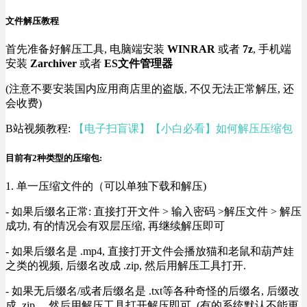
文件解压教程
首先准备好解压工具, 电脑端安装
WINRAR
或者
7z
, 手机端
安装
Zarchiver
或者
ES文件管理器
(注意不要安装国内应用商店里的盗版, 不仅无法正常解压, 还
会收费)
B站视频教程:
【电子扫盲课】【小白必看】如何解压压缩包
目前有2种类型的压缩包:
1. 单一压缩文件的（可以单独下载和解压)
- 如果后缀名正常: 直接打开文件 > 输入密码 >解压文件 > 解压
成功, 有的情况会有双层压缩, 再继续解压即可
- 如果后缀名是 .mp4, 直接打开文件会播放猫和老鼠和葫芦娃
之类的视频, 后缀名改成 .zip, 然后用解压工具打开.
- 如果无后缀名/或者后缀名是 .txt等各种奇怪的后缀名, 后缀改
成 .zip， 然后用解压工具打开解压即可, (有的系统默认不能更