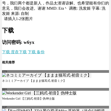
号，我们两个都是新人，作品太渣请谅解。也希望能有你们的
意见，我们会改进。谢谢 MMD: Era丶 调教: 洗发姬 字幕: 洗
发姬 来源: 自制
请插入1-2张图片
下载
访问密码: w6yx
下载 度盘下载
下载 备份
相关推荐
1773
ネコミミアーカイブ 【ままま猫耳式-初音ミク】
1815
Weekender Girl 【三妈式-初音】伪绅士版
2137