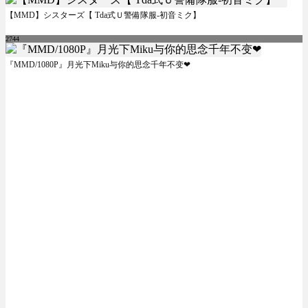
【MMD】シスターズ【 Tda式Ｕ警備隊服-初音ミク】
2744
『MMD/1080P』月光下Miku与你的思念千年不变❤