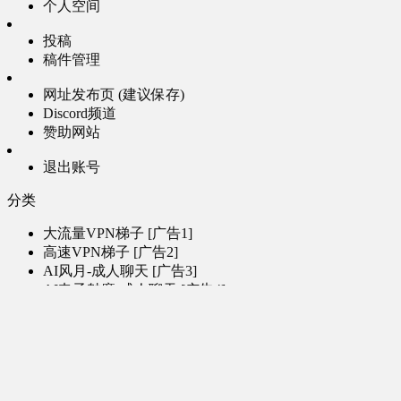
个人空间
投稿
稿件管理
网址发布页 (建议保存)
Discord频道
赞助网站
退出账号
分类
大流量VPN梯子 [广告1]
高速VPN梯子 [广告2]
AI风月-成人聊天 [广告3]
AI电子魅魔-成人聊天 [广告4]
帮助
问题反馈
歌姬PV区
MMD区
演唱会