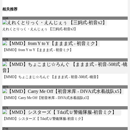
相关推荐
1558
えれくとりっく・えんじぇぅ 【三妈式-初音x2】
1520
【MMD】from Y to Y【ままま式 - 初音ミク】
1678
【MMD】ちょこまじ☆ろんぐ 【ままま式 - 初音-508式 -镜音】
1973
【MMD】Carry Me Off【初音米库 - DIVA式水着战队x5】
1571
【MMD】シスターズ【 Tda式Ｕ警備隊服-初音ミク】
2744