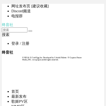
网址发布页 [建议收藏]
Discord频道
电报群
终音社
搜索
登录 / 注册
终音社
© SEGA / © Craft Egg Inc. Developed by Colorful Palette / © Crypton Future
Media, INC. www.piapro.netAll rights reserved.
首页
最新发布
歌姬PV区