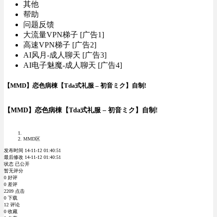
其他
帮助
问题反馈
大流量VPN梯子 [广告1]
高速VPN梯子 [广告2]
AI风月-成人聊天 [广告3]
AI电子魅魔-成人聊天 [广告4]
【MMD】恋色病棟【Tda式礼服 – 初音ミク】自制!
【MMD】恋色病棟【Tda式礼服 – 初音ミク】自制!
MMD区
发布时间 14-11-12 01:40:51
最后修改 14-11-12 01:40:51
状态 已公开
暂无评分
0 好评
0 差评
2209 点击
0 下载
12 评论
0 收藏