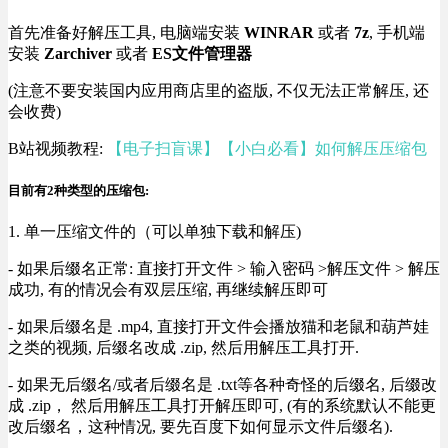
首先准备好解压工具, 电脑端安装
WINRAR
或者
7z
, 手机端
安装
Zarchiver
或者
ES文件管理器
(注意不要安装国内应用商店里的盗版, 不仅无法正常解压, 还
会收费)
B站视频教程:
【电子扫盲课】【小白必看】如何解压压缩包
目前有2种类型的压缩包:
1. 单一压缩文件的（可以单独下载和解压)
- 如果后缀名正常: 直接打开文件 > 输入密码 >解压文件 > 解压
成功, 有的情况会有双层压缩, 再继续解压即可
- 如果后缀名是 .mp4, 直接打开文件会播放猫和老鼠和葫芦娃
之类的视频, 后缀名改成 .zip, 然后用解压工具打开.
- 如果无后缀名/或者后缀名是 .txt等各种奇怪的后缀名, 后缀改
成 .zip， 然后用解压工具打开解压即可, (有的系统默认不能更
改后缀名，这种情况, 要先百度下如何显示文件后缀名).