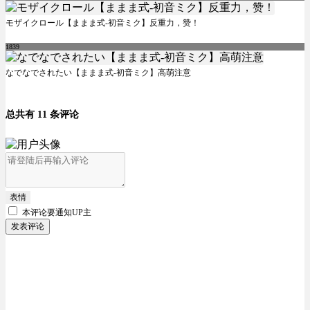
モザイクロール【ままま式-初音ミク】反重力，赞！
1839
なでなでされたい【ままま式-初音ミク】高萌注意
总共有 11 条评论
表情
本评论要
通知UP主
发表评论