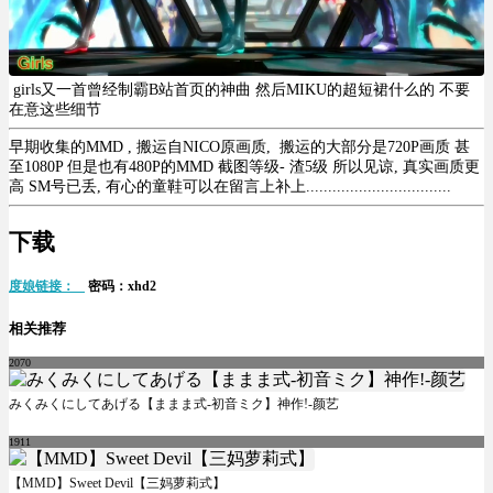
girls又一首曾经制霸B站首页的神曲 然后MIKU的超短裙什么的 不要
在意这些细节
早期收集的MMD , 搬运自NICO原画质, 搬运的大部分是720P画质 甚
至1080P 但是也有480P的MMD 截图等级- 渣5级 所以见谅, 真实画质更
高 SM号已丢, 有心的童鞋可以在留言上补上.................................
下载
度娘链接：
密码：xhd2
相关推荐
2070
みくみくにしてあげる【ままま式-初音ミク】神作!-颜艺
1911
【MMD】Sweet Devil【三妈萝莉式】