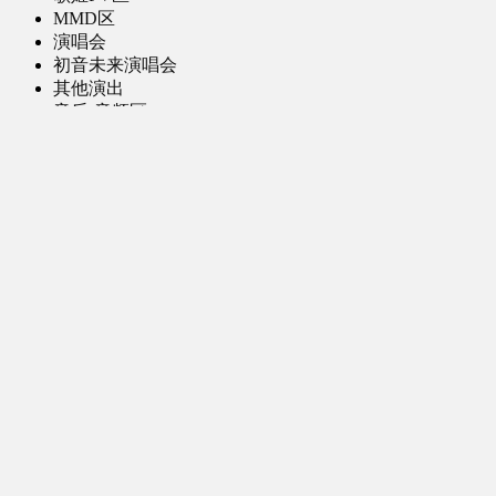
MMD区
演唱会
初音未来演唱会
其他演出
音乐-音频区
虚拟歌手音乐
普通歌手音乐
有声小说-广播剧
同人音声-ASMR [全年龄]
其他音频资源
动漫区
日本动画
国产动画
欧美动画
漫画区
日韩漫画
国产漫画
欧美漫画
小说-读物区
网文小说
日式轻小说