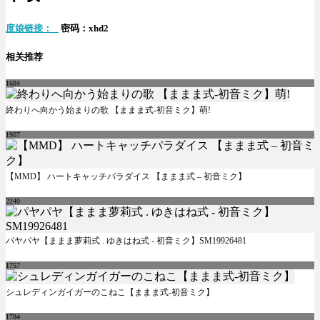
度娘链接：
密码：xhd2
相关推荐
1684
終わりへ向かう始まりの歌 【ままま式-初音ミク】萌!
1907
【MMD】 ハートキャッチパラダイス 【ままま式 – 初音ミク】
2240
パヤパヤ【ままま萝莉式 . ゆきはね式 - 初音ミク】SM19926481
1757
シュレディンガイガーのこねこ【ままま式-初音ミク】
1784