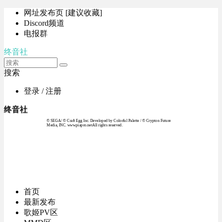
网址发布页 [建议收藏]
Discord频道
电报群
终音社
搜索
登录 / 注册
终音社
© SEGA / © Craft Egg Inc. Developed by Colorful Palette / © Crypton Future
Media, INC. www.piapro.netAll rights reserved.
首页
最新发布
歌姬PV区