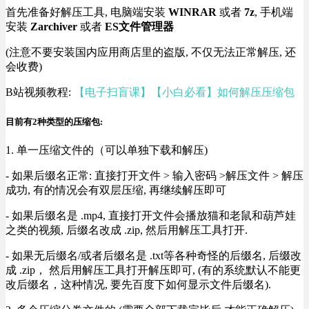
首先准备好解压工具, 电脑端安装
WINRAR
或者
7z
, 手机端
安装
Zarchiver
或者
ES文件管理器
(注意不要安装国内应用商店里的盗版, 不仅无法正常解压, 还
会收费)
B站视频教程:
【电子扫盲课】【小白必看】如何解压压缩包
目前有2种类型的压缩包:
1. 单一压缩文件的（可以单独下载和解压)
- 如果后缀名正常: 直接打开文件 > 输入密码 >解压文件 > 解压
成功, 有的情况会有双层压缩, 再继续解压即可
- 如果后缀名是 .mp4, 直接打开文件会播放猫和老鼠和葫芦娃
之类的视频, 后缀名改成 .zip, 然后用解压工具打开.
- 如果无后缀名/或者后缀名是 .txt等各种奇怪的后缀名, 后缀改
成 .zip， 然后用解压工具打开解压即可, (有的系统默认不能更
改后缀名，这种情况, 要先百度下如何显示文件后缀名).