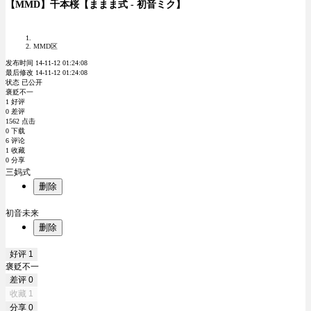
【MMD】千本桜【ままま式 - 初音ミク】
MMD区
发布时间 14-11-12 01:24:08
最后修改 14-11-12 01:24:08
状态 已公开
褒贬不一
1 好评
0 差评
1562 点击
0 下载
6 评论
1 收藏
0 分享
三妈式
删除
初音未来
删除
好评
1
褒贬不一
差评
0
收藏
1
分享
0