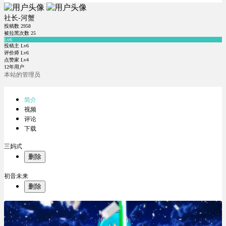
社长-河蟹
投稿数
2958
被拉黑次数
25
Lv6
投稿主 Lv6
评价师 Lv6
点赞家 Lv4
12年用户
本站的管理员
简介
视频
评论
下载
三妈式
删除
初音未来
删除