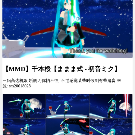
【MMD】千本桜【ままま式 - 初音ミク】
三妈高达机娘 斩舰刀你怕不怕, 不过感觉某些时候剑有些鬼畜 来
源: sm20618028