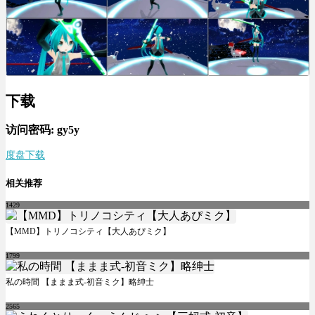
下载
访问密码: gy5y
度盘下载
相关推荐
1429
【MMD】トリノコシティ【大人あぴミク】
1799
私の時間 【ままま式-初音ミク】略绅士
2565