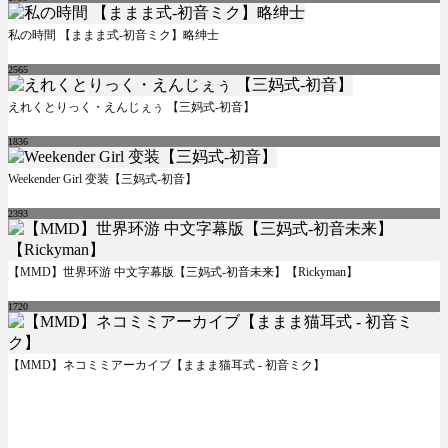
私の時間 【ままま式-初音ミク】略绅士
2565
えれくとりっく・えんじぇぅ 【三妈式-初音】
1836
Weekender Girl 变装【三妈式-初音】
2393
【MMD】世界环游 中文字幕版【三妈式-初音未来】【Rickyman】
1720
【MMD】ネコミミアーカイブ【ままま猫耳式 - 初音ミク】