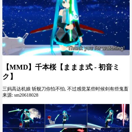
【MMD】千本桜【ままま式 - 初音ミ
ク】
三妈高达机娘 斩舰刀你怕不怕, 不过感觉某些时候剑有些鬼畜
来源: sm20618028