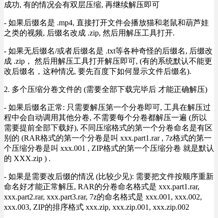
成功, 有的情况会有双层压缩, 再继续解压即可
- 如果后缀名是 .mp4, 直接打开文件会播放猫和老鼠和葫芦娃
之类的视频, 后缀名改成 .zip, 然后用解压工具打开.
- 如果无后缀名/或者后缀名是 .txt等各种奇怪的后缀名, 后缀改
成 .zip， 然后用解压工具打开解压即可, (有的系统默认不能更
改后缀名，这种情况, 要先百度下如何显示文件后缀名).
2. 多个压缩分卷文件的 (需要全部下载完毕后 才能正确解压)
- 如果后缀名正常: 只需要解压第一个分卷即可, 工具在解压过
程中会自动调用其他分卷, 不需要每个分卷都解压一遍 (所以
需要提前全部下载好), 不同压缩格式的第一个分卷命名是有区
别的 (RAR格式的第一个分卷是叫 xxx.part1.rar , 7z格式的第一
个压缩分卷是叫 xxx.001 , ZIP格式的第一个压缩分卷 就是默认
的 XXX.zip ) .
- 如果是需要改后缀的情况 (比较少见): 需要把文件按顺序重新
命名好才能正常解压, RAR的分卷命名格式是 xxx.part1.rar,
xxx.part2.rar, xxx.part3.rar, 7z的命名格式是 xxx.001, xxx.002,
xxx.003, ZIP的排序格式 xxx.zip, xxx.zip.001, xxx.zip.002