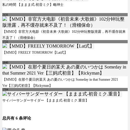
私の時間 【ままま式-初音ミク】略绅士
2131
【MMD】非官方大电影《初音未来·大歌姬》102分钟玩整版泄露，再不缓存就来
不及了！（滑稽保命）
1722
【MMD】FREELY TOMORROW【Lat式】
1840
【MMD】在那个夏日的某天 あの夏のいつかは Someday in that Summer 2021
Ver【三妈式初音】【Rickyman】
1704
サイバーサンダーサイダー 【ままま式-初音ミク.重音】
总共有 6 条评论