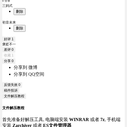
0 分享
三妈式
删除
初音未来
删除
好评
1
褒贬不一
差评
0
收藏
1
分享
0
分享到 微博
分享到 QQ空间
反馈失效
0
稿件投诉
文件解压教程
文件解压教程
首先准备好解压工具, 电脑端安装
WINRAR
或者
7z
, 手机端
安装
Zarchiver
或者
ES文件管理器