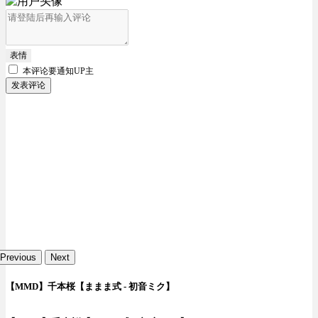
表情
本评论要
通知UP主
发表评论
Previous
Next
【MMD】千本桜【ままま式 - 初音ミク】