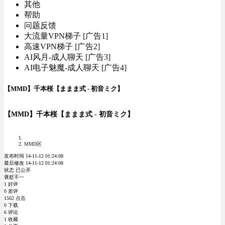
其他
帮助
问题反馈
大流量VPN梯子 [广告1]
高速VPN梯子 [广告2]
AI风月-成人聊天 [广告3]
AI电子魅魔-成人聊天 [广告4]
【MMD】千本桜【ままま式 - 初音ミク】
【MMD】千本桜【ままま式 - 初音ミク】
MMD区
发布时间 14-11-12 01:24:08
最后修改 14-11-12 01:24:08
状态 已公开
褒贬不一
1 好评
0 差评
1562 点击
0 下载
6 评论
1 收藏