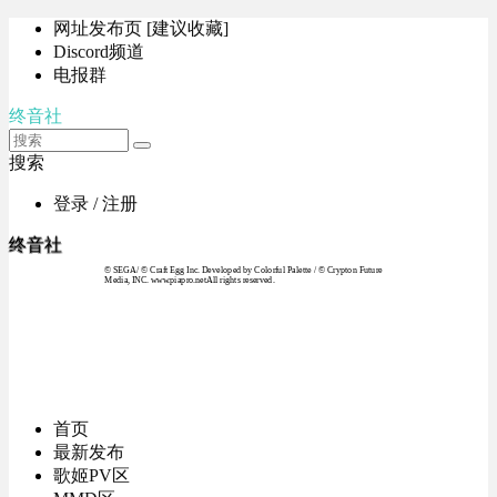
网址发布页 [建议收藏]
Discord频道
电报群
终音社
搜索
登录 / 注册
终音社
© SEGA / © Craft Egg Inc. Developed by Colorful Palette / © Crypton Future
Media, INC. www.piapro.netAll rights reserved.
首页
最新发布
歌姬PV区