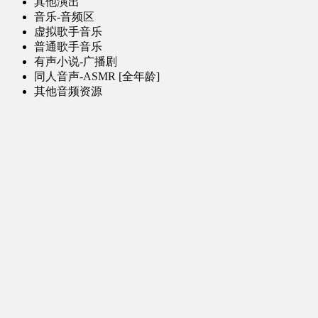
其他演出
音乐-音频区
虚拟歌手音乐
普通歌手音乐
有声小说-广播剧
同人音声-ASMR [全年龄]
其他音频资源
动漫区
日本动画
国产动画
欧美动画
漫画区
日韩漫画
国产漫画
欧美漫画
小说-读物区
网文小说
日式轻小说
其他读物
图片区
ACG图片 [全年龄]
其他图片