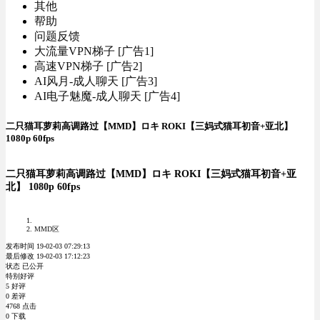
其他
帮助
问题反馈
大流量VPN梯子 [广告1]
高速VPN梯子 [广告2]
AI风月-成人聊天 [广告3]
AI电子魅魔-成人聊天 [广告4]
二只猫耳萝莉高调路过【MMD】ロキ ROKI【三妈式猫耳初音+亚北】
1080p 60fps
二只猫耳萝莉高调路过【MMD】ロキ ROKI【三妈式猫耳初音+亚
北】 1080p 60fps
MMD区
发布时间 19-02-03 07:29:13
最后修改 19-02-03 17:12:23
状态 已公开
特别好评
5 好评
0 差评
4768 点击
0 下载