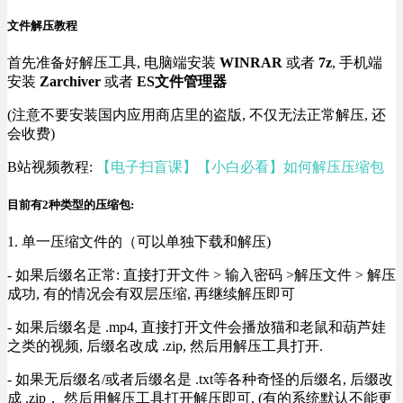
文件解压教程
首先准备好解压工具, 电脑端安装
WINRAR
或者
7z
, 手机端
安装
Zarchiver
或者
ES文件管理器
(注意不要安装国内应用商店里的盗版, 不仅无法正常解压, 还
会收费)
B站视频教程:
【电子扫盲课】【小白必看】如何解压压缩包
目前有2种类型的压缩包:
1. 单一压缩文件的（可以单独下载和解压)
- 如果后缀名正常: 直接打开文件 > 输入密码 >解压文件 > 解压
成功, 有的情况会有双层压缩, 再继续解压即可
- 如果后缀名是 .mp4, 直接打开文件会播放猫和老鼠和葫芦娃
之类的视频, 后缀名改成 .zip, 然后用解压工具打开.
- 如果无后缀名/或者后缀名是 .txt等各种奇怪的后缀名, 后缀改
成 .zip， 然后用解压工具打开解压即可, (有的系统默认不能更