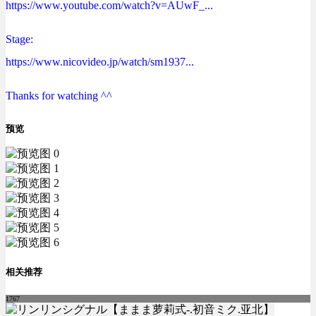
https://www.youtube.com/watch?v=AUwF_...
Stage:
https://www.nicovideo.jp/watch/sm1937...
Thanks for watching ^^
预览
相关推荐
1767