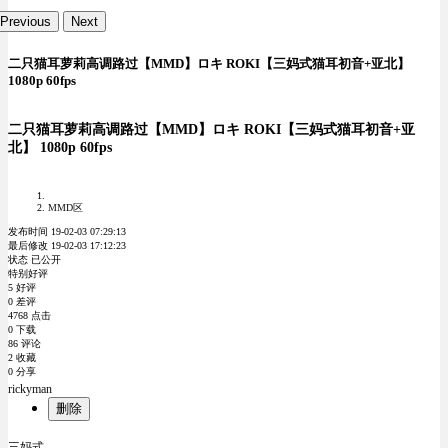
Previous
Next
二只猫耳萝莉高调路过【MMD】ロキ ROKI【三妈式猫耳初音+亚北】
1080p 60fps
二只猫耳萝莉高调路过【MMD】ロキ ROKI【三妈式猫耳初音+亚
北】 1080p 60fps
MMD区
发布时间 19-02-03 07:29:13
最后修改 19-02-03 17:12:23
状态 已公开
特别好评
5 好评
0 差评
4768 点击
0 下载
86 评论
2 收藏
0 分享
rickyman
删除
三妈式