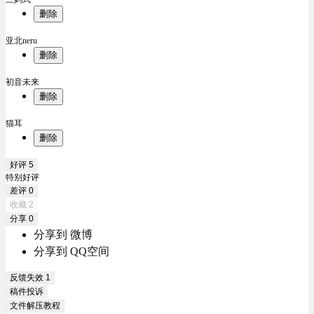
删除
亚北neru
删除
初音未来
删除
猫耳
删除
好评
5
特别好评
差评
0
收藏
2
分享
0
分享到 微博
分享到 QQ空间
反馈失效
1
稿件投诉
文件解压教程