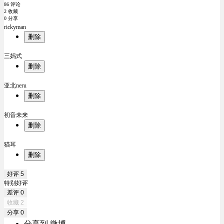
86 评论
2 收藏
0 分享
rickyman
删除
三妈式
删除
亚北neru
删除
初音未来
删除
猫耳
删除
好评
5
特别好评
差评
0
收藏
2
分享
0
分享到 微博