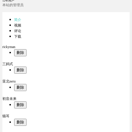
12年用户
本站的管理员
简介
视频
评论
下载
rickyman
删除
三妈式
删除
亚北neru
删除
初音未来
删除
猫耳
删除