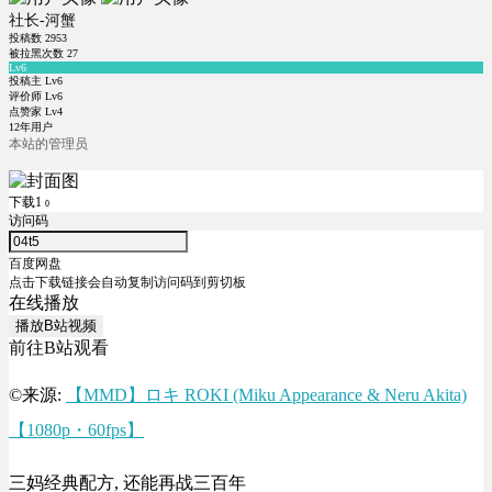
社长-河蟹
投稿数
2953
被拉黑次数
27
Lv6
投稿主 Lv6
评价师 Lv6
点赞家 Lv4
12年用户
本站的管理员
下载1
0
访问码
百度网盘
点击下载链接会自动复制访问码到剪切板
在线播放
播放B站视频
前往B站观看
©来源:
【MMD】ロキ ROKI (Miku Appearance & Neru Akita)
【1080p・60fps】
三妈经典配方, 还能再战三百年