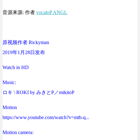
音源来源: 作者
vocaloP ANGL
原视频作者 Rickyman
2019年1月28日发布
Watch in HD
Music:
ロキ \ ROKI by みきとP／mikitoP
Motion
https://www.youtube.com/watch?v=mtb-q...
Motion camera: