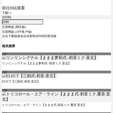
前往B站观看
下载1
0
访问码
百度网盘 (网页版)
百度网盘 (APP客户端)
点击下载链接会自动复制访问码到剪切板
相关推荐
1767
リンリンシグナル【ままま萝莉式-.初音ミク.亚北】
2142
ELECT【三妈式-初音.亚北】
1768
トリコロール・エア・ライン【ままま式-初音ミク.重音.亚北】