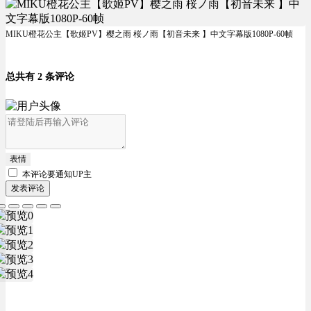
MIKU橙花公主【歌姬PV】樱之雨 桜ノ雨【初音未来 】中文字幕版1080P-60帧
总共有 2 条评论
表情
本评论要
通知UP主
发表评论