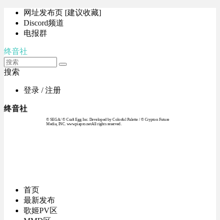
网址发布页 [建议收藏]
Discord频道
电报群
终音社
搜索
登录 / 注册
终音社
© SEGA / © Craft Egg Inc. Developed by Colorful Palette / © Crypton Future
Media, INC. www.piapro.netAll rights reserved.
首页
最新发布
歌姬PV区