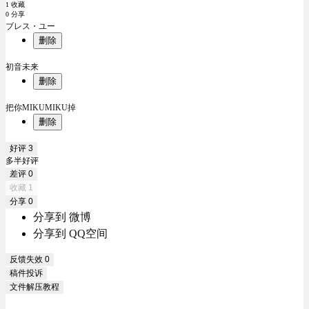
1 收藏
0 分享
ブレス・ユー
删除
初音未来
删除
把你MIKUMIKU掉
删除
好评
3
多半好评
差评
0
收藏
1
分享
0
分享到 微博
分享到 QQ空间
反馈失效
0
稿件投诉
文件解压教程