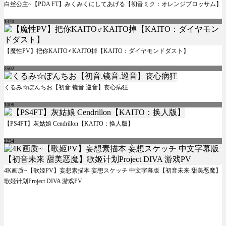
白丝公主~【PDA FT】みくみくにしてあげる【初音ミク：オレンジブロッサム】
1320
【魔性PV】把你KAITO♂KAITO掉【KAITO：ダイヤモンドダスト】
2502
くるみ☆ぽんちお【初音.镜音.巡音】丧心病狂
1006
【PS4FT】灰姑娘 Cendrillon【KAITO：换人版】
2234
4K画质~【歌姬PV】妄想素描本 妄想スケッチ 中文字幕版【初音未来 甜美恶魔】
歌姬计划Project DIVA 游戏PV