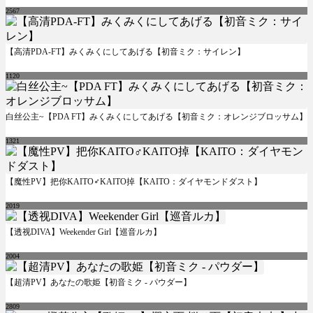
2567
【高清PDA-FT】みくみくにしてあげる【初音ミク：サイレン】
1120
白丝公主~【PDA FT】みくみくにしてあげる【初音ミク：オレンジブロッサム】
1321
【魔性PV】把你KAITO♂KAITO掉【KAITO：ダイヤモンドダスト】
2019
【透视DIVA】Weekender Girl【巡音ルカ】
2004
【超清PV】あなたの歌姫【初音ミク - パウダー】
2809