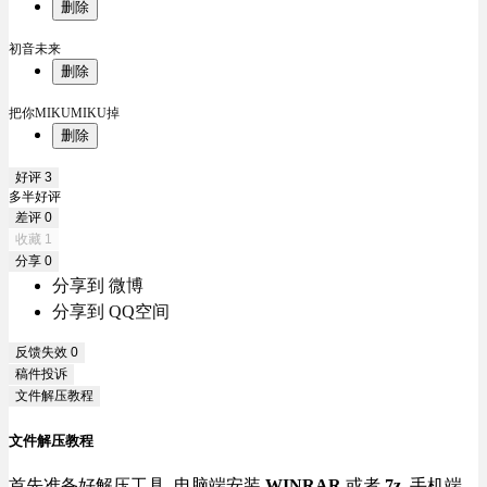
删除
初音未来
删除
把你MIKUMIKU掉
删除
好评
3
多半好评
差评
0
收藏
1
分享
0
分享到 微博
分享到 QQ空间
反馈失效
0
稿件投诉
文件解压教程
文件解压教程
首先准备好解压工具, 电脑端安装
WINRAR
或者
7z
, 手机端