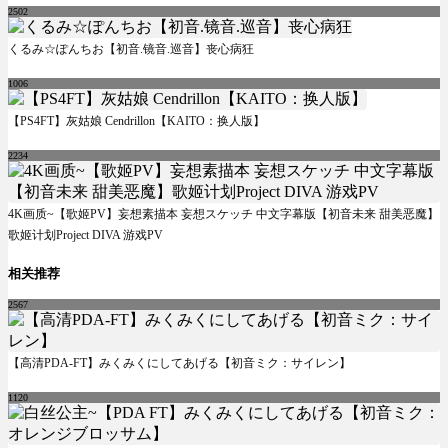
2502
くるみ☆ぽんちお【初音.镜音.巡音】丧心病狂
1006
【PS4FT】灰姑娘 Cendrillon【KAITO：换人版】
2234
4K画质~【歌姬PV】妄想素描本 妄想スケッチ 中文字幕版【初音未来 甜美恶魔】
歌姬计划Project DIVA 游戏PV
相关推荐
2567
【高清PDA-FT】みくみくにしてあげる【初音ミク：サイレン】
1120