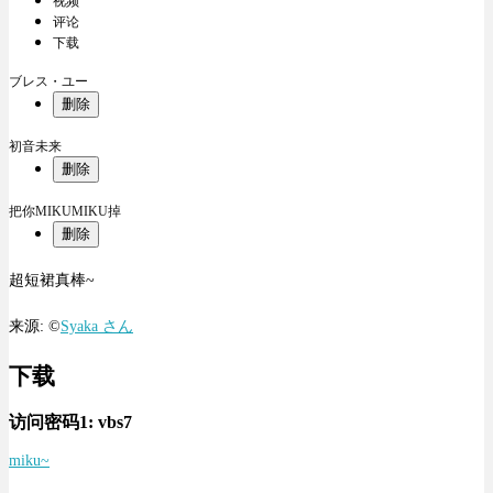
视频
评论
下载
ブレス・ユー
删除
初音未来
删除
把你MIKUMIKU掉
删除
超短裙真棒~
来源: ©
Syaka さん
下载
访问密码1:
vbs7
miku~