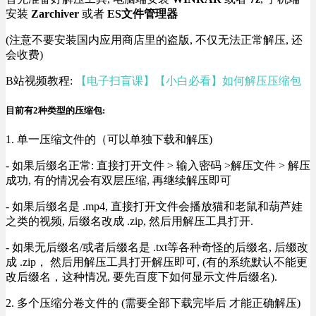
安装
Zarchiver
或者
ES文件管理器
(注意不要安装国内应用商店里的盗版, 不仅无法正常解压, 还
会收费)
B站视频教程:
【电子扫盲课】【小白必看】如何解压压缩包
目前有2种类型的压缩包:
1. 单一压缩文件的（可以单独下载和解压)
- 如果后缀名正常: 直接打开文件 > 输入密码 >解压文件 > 解压
成功, 有的情况会有双层压缩, 再继续解压即可
- 如果后缀名是 .mp4, 直接打开文件会播放猫和老鼠和葫芦娃
之类的视频, 后缀名改成 .zip, 然后用解压工具打开.
- 如果无后缀名/或者后缀名是 .txt等各种奇怪的后缀名, 后缀改
成 .zip， 然后用解压工具打开解压即可, (有的系统默认不能更
改后缀名，这种情况, 要先百度下如何显示文件后缀名).
2. 多个压缩分卷文件的 (需要全部下载完毕后 才能正确解压)