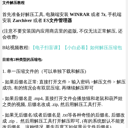
文件解压教程
首先准备好解压工具, 电脑端安装
WINRAR
或者
7z
, 手机端
安装
Zarchiver
或者
ES文件管理器
(注意不要安装国内应用商店里的盗版, 不仅无法正常解压, 还
会收费)
B站视频教程:
【电子扫盲课】【小白必看】如何解压压缩包
目前有2种类型的压缩包:
1. 单一压缩文件的（可以单独下载和解压)
- 如果后缀名正常: 直接打开文件 > 输入密码 >解压文件 > 解压
成功, 有的情况会有双层压缩, 再继续解压即可
- 如果后缀名是 .mp4, 直接打开文件会播放猫和老鼠和葫芦娃
之类的视频, 后缀名改成 .zip, 然后用解压工具打开.
- 如果无后缀名/或者后缀名是 .txt等各种奇怪的后缀名, 后缀改
成 .zip， 然后用解压工具打开解压即可, (有的系统默认不能更
改后缀名，这种情况, 要先百度下如何显示文件后缀名).