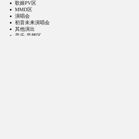
歌姬PV区
MMD区
演唱会
初音未来演唱会
其他演出
音乐-音频区
虚拟歌手音乐
普通歌手音乐
有声小说-广播剧
同人音声-ASMR [全年龄]
其他音频资源
动漫区
日本动画
国产动画
欧美动画
漫画区
日韩漫画
国产漫画
欧美漫画
小说-读物区
网文小说