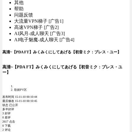
其他
帮助
问题反馈
大流量VPN梯子 [广告1]
高速VPN梯子 [广告2]
AI风月-成人聊天 [广告3]
AI电子魅魔-成人聊天 [广告4]
高清~【PDA FT】みくみくにしてあげる【初音ミク：ブレス・ユー】
高清~【PDA FT】みくみくにしてあげる【初音ミク：ブレス・ユ
ー】
歌姬PV区
发布时间 15-11-10 00:10:44
最后修改 15-11-10 00:10:45
状态 已公开
多半好评
3 好评
0 差评
2617 点击
0 下载
2 评论