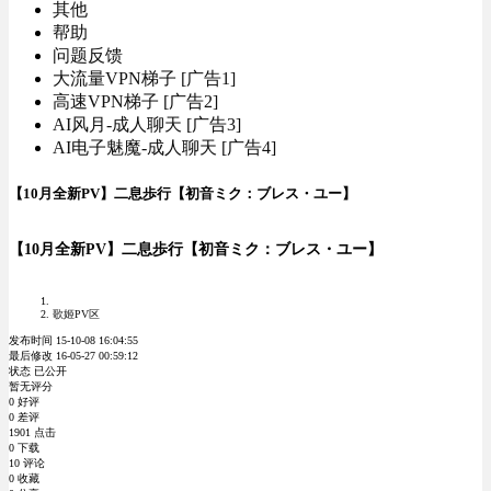
其他
帮助
问题反馈
大流量VPN梯子 [广告1]
高速VPN梯子 [广告2]
AI风月-成人聊天 [广告3]
AI电子魅魔-成人聊天 [广告4]
【10月全新PV】二息歩行【初音ミク：ブレス・ユー】
【10月全新PV】二息歩行【初音ミク：ブレス・ユー】
歌姬PV区
发布时间 15-10-08 16:04:55
最后修改 16-05-27 00:59:12
状态 已公开
暂无评分
0 好评
0 差评
1901 点击
0 下载
10 评论
0 收藏