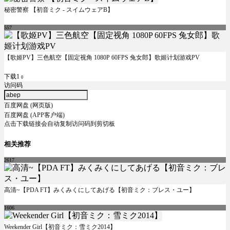
秘密警察 【初音ミク - スイムウェアB】
557
【歌姬PV】三色航空【固定视角 1080P 60FPS 兔女郎】歌姬计划游戏PV
下载1
0
访问码
百度网盘 (网页版)
百度网盘 (APP客户端)
点击下载链接会自动复制访问码到剪切板
相关推荐
2617
高清~【PDA FT】みくみくにしてあげる【初音ミク：ブレス・ユー】
1606
Weekender Girl【初音ミク：雪ミク2014】