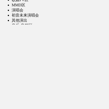
MMD区
演唱会
初音未来演唱会
其他演出
音乐-音频区
虚拟歌手音乐
普通歌手音乐
有声小说-广播剧
同人音声-ASMR [全年龄]
其他音频资源
动漫区
日本动画
国产动画
欧美动画
漫画区
日韩漫画
国产漫画
欧美漫画
小说-读物区
网文小说
日式轻小说