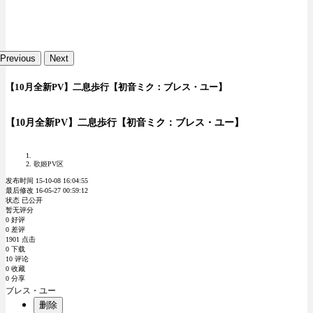
Previous
Next
【10月全新PV】二息歩行【初音ミク：ブレス・ユー】
【10月全新PV】二息歩行【初音ミク：ブレス・ユー】
歌姬PV区
发布时间 15-10-08 16:04:55
最后修改 16-05-27 00:59:12
状态 已公开
暂无评分
0 好评
0 差评
1901 点击
0 下载
10 评论
0 收藏
0 分享
ブレス・ユー
删除