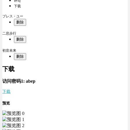
评论
下载
ブレス・ユー
删除
二息歩行
删除
初音未来
删除
下载
访问密码1:
abep
下载
预览