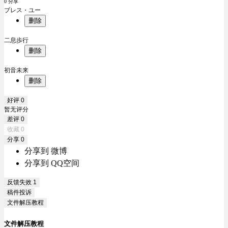
0 分享
ブレス・ユー
删除
二息歩行
删除
初音未来
删除
好评
0
暂无评分
差评
0
收藏
0
分享
0
分享到 微博
分享到 QQ空间
反馈失效
1
稿件投诉
文件解压教程
文件解压教程