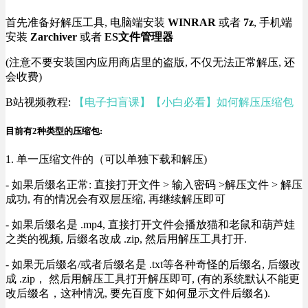
首先准备好解压工具, 电脑端安装
WINRAR
或者
7z
, 手机端
安装
Zarchiver
或者
ES文件管理器
(注意不要安装国内应用商店里的盗版, 不仅无法正常解压, 还
会收费)
B站视频教程:
【电子扫盲课】【小白必看】如何解压压缩包
目前有2种类型的压缩包:
1. 单一压缩文件的（可以单独下载和解压)
- 如果后缀名正常: 直接打开文件 > 输入密码 >解压文件 > 解压
成功, 有的情况会有双层压缩, 再继续解压即可
- 如果后缀名是 .mp4, 直接打开文件会播放猫和老鼠和葫芦娃
之类的视频, 后缀名改成 .zip, 然后用解压工具打开.
- 如果无后缀名/或者后缀名是 .txt等各种奇怪的后缀名, 后缀改
成 .zip， 然后用解压工具打开解压即可, (有的系统默认不能更
改后缀名，这种情况, 要先百度下如何显示文件后缀名).