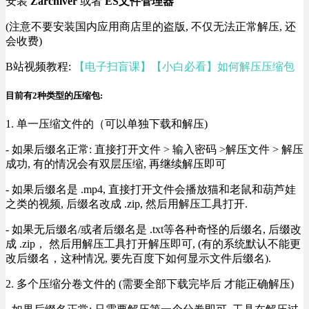
安装
Zarchiver
或者
ES文件管理器
(注意不要安装国内应用商店里的盗版, 不仅无法正常解压, 还
会收费)
B站视频教程:
【电子扫盲课】【小白必看】如何解压压缩包
目前有2种类型的压缩包:
1. 单一压缩文件的（可以单独下载和解压)
- 如果后缀名正常: 直接打开文件 > 输入密码 >解压文件 > 解压
成功, 有的情况会有双层压缩, 再继续解压即可
- 如果后缀名是 .mp4, 直接打开文件会播放猫和老鼠和葫芦娃
之类的视频, 后缀名改成 .zip, 然后用解压工具打开.
- 如果无后缀名/或者后缀名是 .txt等各种奇怪的后缀名, 后缀改
成 .zip， 然后用解压工具打开解压即可, (有的系统默认不能更
改后缀名，这种情况, 要先百度下如何显示文件后缀名).
2. 多个压缩分卷文件的 (需要全部下载完毕后 才能正确解压)