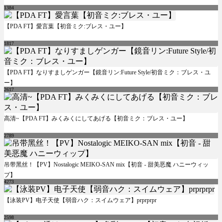
1384
【PDA FT】愛言葉【初音ミク:ブレス・ユー】
1817
【PDA FT】なりすましゲンガー【鏡音リン:Future Style/初音ミク：ブレス・ユ
ー】
2617
高清~【PDA FT】みくみくにしてあげる【初音ミク：ブレス・ユー】
2789
吊带黑丝！【PV】Nostalogic MEIKO-SAN mix【初音 - 甜美恶魔 ハニーウィッ
プ】
4273
【泳装PV】电子天使【弱音ハク：スイムウェア】prprprpr
2598