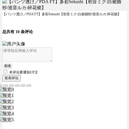
【パンツ透け／PDA FT】多彩Sekushi【初音ミク:白裙婚纱/巡音ルカ:碎花裙】
总共有 10 条评论
表情
本评论要
通知UP主
发表评论