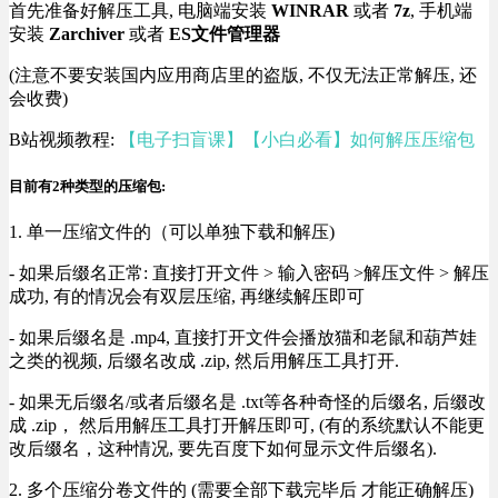
首先准备好解压工具, 电脑端安装
WINRAR
或者
7z
, 手机端
安装
Zarchiver
或者
ES文件管理器
(注意不要安装国内应用商店里的盗版, 不仅无法正常解压, 还
会收费)
B站视频教程:
【电子扫盲课】【小白必看】如何解压压缩包
目前有2种类型的压缩包:
1. 单一压缩文件的（可以单独下载和解压)
- 如果后缀名正常: 直接打开文件 > 输入密码 >解压文件 > 解压
成功, 有的情况会有双层压缩, 再继续解压即可
- 如果后缀名是 .mp4, 直接打开文件会播放猫和老鼠和葫芦娃
之类的视频, 后缀名改成 .zip, 然后用解压工具打开.
- 如果无后缀名/或者后缀名是 .txt等各种奇怪的后缀名, 后缀改
成 .zip， 然后用解压工具打开解压即可, (有的系统默认不能更
改后缀名，这种情况, 要先百度下如何显示文件后缀名).
2. 多个压缩分卷文件的 (需要全部下载完毕后 才能正确解压)