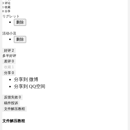
3 评论
1 收藏
0 分享
リグレット
删除
活动小丑
删除
好评
2
多半好评
差评
0
收藏
1
分享
0
分享到 微博
分享到 QQ空间
反馈失效
0
稿件投诉
文件解压教程
文件解压教程