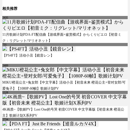
相关推荐
2435
11月歌姬计划PDA-FT配信曲【游戏界面+鉴赏模式】からくりピエロ【初音ミ
ク：リグレット/マリオネット】
731
【PS4FT】活动小丑【鏡音レン】
2489
MIKU橙花公主+兔女郎【中文字幕】活动小丑【初音未来 橙花公主+登对女郎/可
爱兔子】【1080P-60帧】歌姬计划PV
1528
4K画质~【歌姬PV】Lost One的号哭 初音COVER 中文字幕版【初音未来 橙花公
主】歌姬计划X系列PV
2734