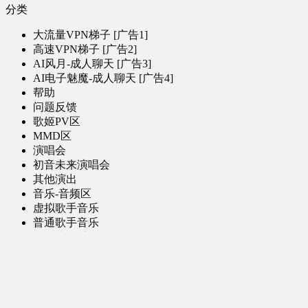
分类
大流量VPN梯子 [广告1]
高速VPN梯子 [广告2]
AI风月-成人聊天 [广告3]
AI电子魅魔-成人聊天 [广告4]
帮助
问题反馈
歌姬PV区
MMD区
演唱会
初音未来演唱会
其他演出
音乐-音频区
虚拟歌手音乐
普通歌手音乐
有声小说-广播剧
同人音声-ASMR [全年龄]
其他音频资源
动漫区
日本动画