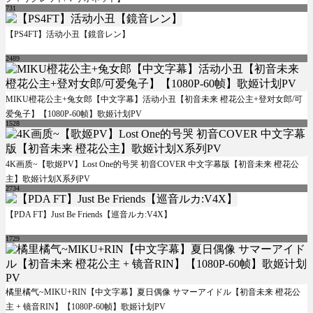
731
【PS4FT】活动小丑【鏡音レン】
2489
MIKU橙花公主+兔女郎【中文字幕】活动小丑【初音未来 橙花公主+登对女郎/可
爱兔子】【1080P-60帧】歌姬计划PV
1528
4K画质~【歌姬PV】Lost One的号哭 初音COVER 中文字幕版【初音未来 橙花公
主】歌姬计划X系列PV
2734
【PDA FT】Just Be Friends【巡音ルカ:V4X】
1729
橘里橘气~MIKU+RIN【中文字幕】夏日偶像 サマーアイドル【初音未来 橙花公
主 + 镜音RIN】【1080P-60帧】歌姬计划PV