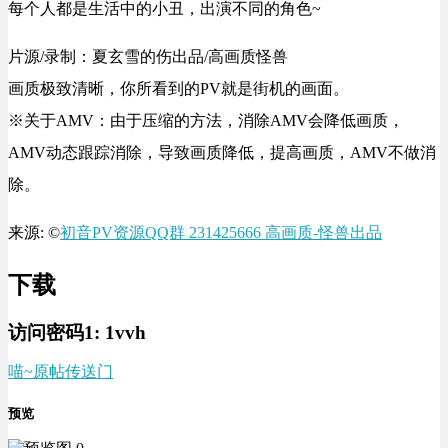
每个人都是生活中的小丑，出演不同的角色~
片源/录制：夏玄雪的伤出品/高画质怪兽
画质极致清晰，你所看到的PV就是街机的画面。
※关于AMV：由于压缩的方法，消除AMV会降低画质，
AMV动态跟踪消除，导致画质降低，提高画质，AMV不做消
除。
来源: ©
初音PV资源QQ群 231425666 高画质-怪兽出品
下载
访问密码1:
1vvh
喵~
原帖传送门
预览