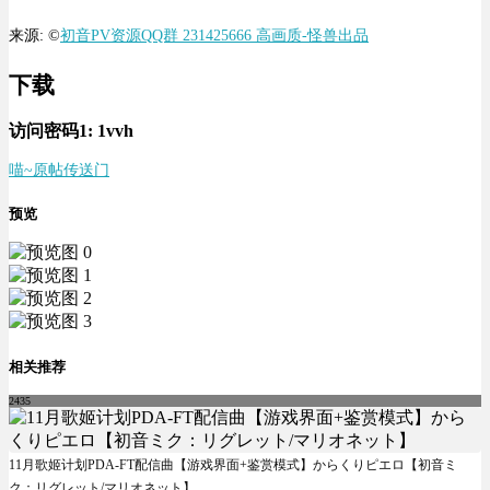
来源: ©
初音PV资源QQ群 231425666 高画质-怪兽出品
下载
访问密码1:
1vvh
喵~
原帖传送门
预览
相关推荐
2435
11月歌姬计划PDA-FT配信曲【游戏界面+鉴赏模式】からくりピエロ【初音ミ
ク：リグレット/マリオネット】