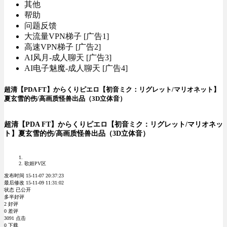
其他
帮助
问题反馈
大流量VPN梯子 [广告1]
高速VPN梯子 [广告2]
AI风月-成人聊天 [广告3]
AI电子魅魔-成人聊天 [广告4]
超清【PDA FT】からくりピエロ【初音ミク：リグレット/マリオネット】
夏玄雪的伤/高画质怪兽出品（3D立体音）
超清【PDA FT】からくりピエロ【初音ミク：リグレット/マリオネッ
ト】夏玄雪的伤/高画质怪兽出品（3D立体音）
歌姬PV区
发布时间 15-11-07 20:37:23
最后修改 15-11-09 11:31:02
状态 已公开
多半好评
2 好评
0 差评
3091 点击
0 下载