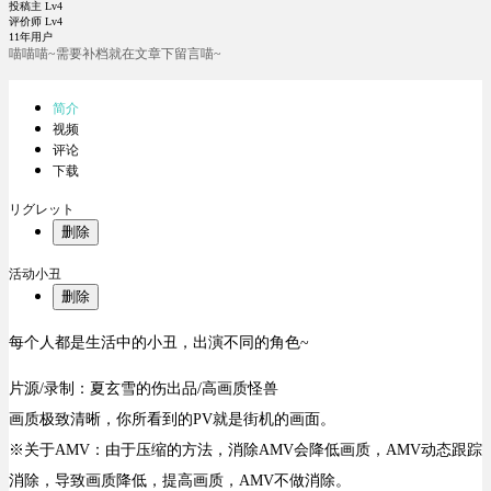
投稿主 Lv4
评价师 Lv4
11年用户
喵喵喵~需要补档就在文章下留言喵~
简介
视频
评论
下载
リグレット
删除
活动小丑
删除
每个人都是生活中的小丑，出演不同的角色~
片源/录制：夏玄雪的伤出品/高画质怪兽
画质极致清晰，你所看到的PV就是街机的画面。
※关于AMV：由于压缩的方法，消除AMV会降低画质，AMV动态跟踪
消除，导致画质降低，提高画质，AMV不做消除。