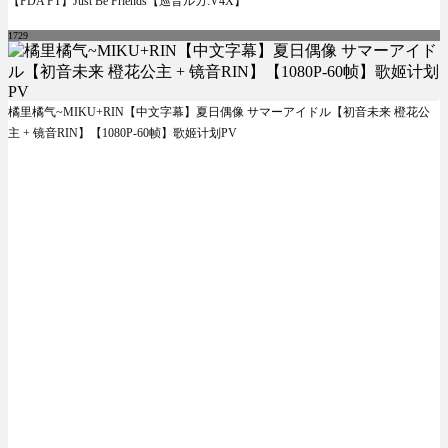
【PDA FT】Just Be Friends【巡音ルカ:V4X】
1729
橘里橘气~MIKU+RIN【中文字幕】夏日偶像 サマーアイドル【初音未来 橙花公
主 + 镜音RIN】【1080P-60帧】歌姬计划PV