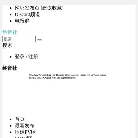
网址发布页 [建议收藏]
Discord频道
电报群
终音社
搜索
登录 / 注册
终音社
© SEGA / © Craft Egg Inc. Developed by Colorful Palette / © Crypton Future
Media, INC. www.piapro.netAll rights reserved.
首页
最新发布
歌姬PV区