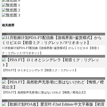
相关推荐
2435
11月歌姬计划PDA-FT配信曲【游戏界面+鉴赏模式】からくりピエロ【初音ミ
ク：リグレット/マリオネット】
1876
【PDA FT】ロミオとシンデレラ【初音ミク：リグレット】
1729
【PDA FT】虽然歌声无形/歌に形はないけれど【悔恨／橙花公主】
2170