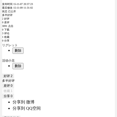
发布时间 15-11-07 20:37:23
最后修改 15-11-09 11:31:02
状态 已公开
多半好评
2 好评
0 差评
3091 点击
0 下载
3 评论
1 收藏
0 分享
リグレット
删除
活动小丑
删除
好评
2
多半好评
差评
0
收藏
1
分享
0
分享到 微博
分享到 QQ空间