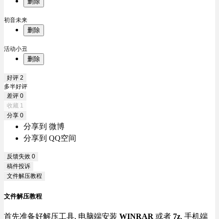
删除
初音未来
删除
活动小丑
删除
好评
2
多半好评
差评
0
收藏
1
分享
0
分享到 微博
分享到 QQ空间
反馈失效
0
稿件投诉
文件解压教程
文件解压教程
首先准备好解压工具, 电脑端安装
WINRAR
或者
7z
, 手机端