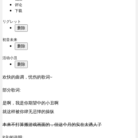
评论
下载
リグレット
删除
初音未来
删除
活动小丑
删除
欢快的曲调，忧伤的歌词~
部分歌词:
是啊，我是你期望中的小丑啊
就这样被你肆无忌惮的操纵
本来不打算搬游戏画面的，但这个月的实在太诱人了
P主的说明: