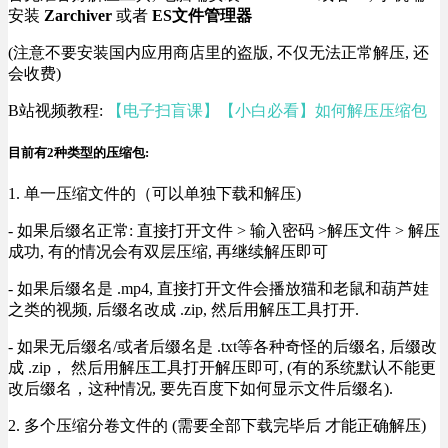
安装
Zarchiver
或者
ES文件管理器
(注意不要安装国内应用商店里的盗版, 不仅无法正常解压, 还
会收费)
B站视频教程:
【电子扫盲课】【小白必看】如何解压压缩包
目前有2种类型的压缩包:
1. 单一压缩文件的（可以单独下载和解压)
- 如果后缀名正常: 直接打开文件 > 输入密码 >解压文件 > 解压
成功, 有的情况会有双层压缩, 再继续解压即可
- 如果后缀名是 .mp4, 直接打开文件会播放猫和老鼠和葫芦娃
之类的视频, 后缀名改成 .zip, 然后用解压工具打开.
- 如果无后缀名/或者后缀名是 .txt等各种奇怪的后缀名, 后缀改
成 .zip， 然后用解压工具打开解压即可, (有的系统默认不能更
改后缀名，这种情况, 要先百度下如何显示文件后缀名).
2. 多个压缩分卷文件的 (需要全部下载完毕后 才能正确解压)