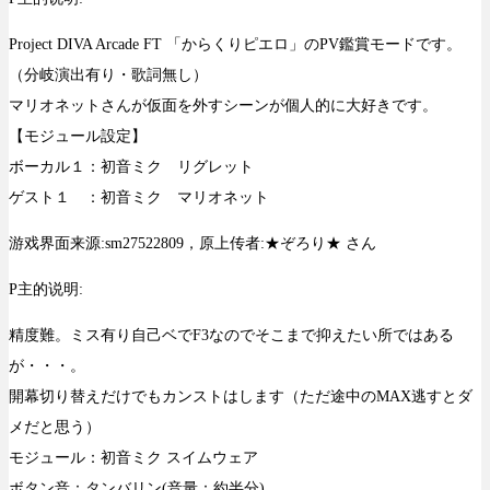
Project DIVA Arcade FT 「からくりピエロ」のPV鑑賞モードです。
（分岐演出有り・歌詞無し）
マリオネットさんが仮面を外すシーンが個人的に大好きです。
【モジュール設定】
ボーカル１：初音ミク リグレット
ゲスト１ ：初音ミク マリオネット
游戏界面来源:sm27522809，原上传者:★ぞろり★ さん
P主的说明:
精度難。ミス有り自己ベでF3なのでそこまで抑えたい所ではある
が・・・。
開幕切り替えだけでもカンストはします（ただ途中のMAX逃すとダ
メだと思う）
モジュール：初音ミク スイムウェア
ボタン音：タンバリン(音量：約半分)