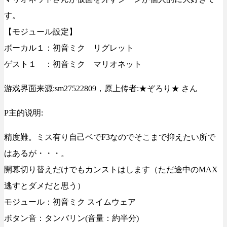
す。
【モジュール設定】
ボーカル１：初音ミク リグレット
ゲスト１ ：初音ミク マリオネット
游戏界面来源:sm27522809，原上传者:★ぞろり★ さん
P主的说明:
精度難。ミス有り自己ベでF3なのでそこまで抑えたい所で
はあるが・・・。
開幕切り替えだけでもカンストはします（ただ途中のMAX
逃すとダメだと思う）
モジュール：初音ミク スイムウェア
ボタン音：タンバリン(音量：約半分)