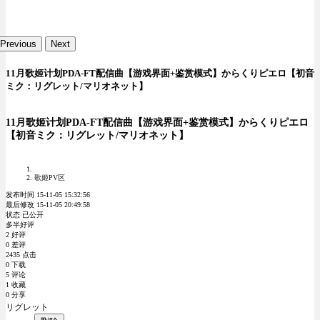
Previous
Next
11月歌姬计划PDA-FT配信曲【游戏界面+鉴赏模式】からくりピエロ【初音
ミク：リグレット/マリオネット】
11月歌姬计划PDA-FT配信曲【游戏界面+鉴赏模式】からくりピエロ
【初音ミク：リグレット/マリオネット】
歌姬PV区
发布时间 15-11-05 15:32:56
最后修改 15-11-05 20:49:58
状态 已公开
多半好评
2 好评
0 差评
2435 点击
0 下载
5 评论
1 收藏
0 分享
リグレット