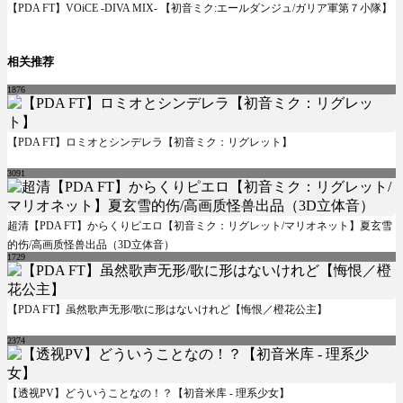
【PDA FT】VOiCE -DIVA MIX- 【初音ミク:エールダンジュ/ガリア軍第７小隊】
相关推荐
1876
【PDA FT】ロミオとシンデレラ【初音ミク：リグレット】
3091
超清【PDA FT】からくりピエロ【初音ミク：リグレット/マリオネット】夏玄雪
的伤/高画质怪兽出品（3D立体音）
1729
【PDA FT】虽然歌声无形/歌に形はないけれど【悔恨／橙花公主】
2374
【透视PV】どういうことなの！？【初音米库 - 理系少女】