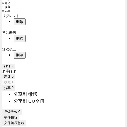
5 评论
1 收藏
0 分享
リグレット
删除
初音未来
删除
活动小丑
删除
好评
2
多半好评
差评
0
收藏
1
分享
0
分享到 微博
分享到 QQ空间
反馈失效
0
稿件投诉
文件解压教程