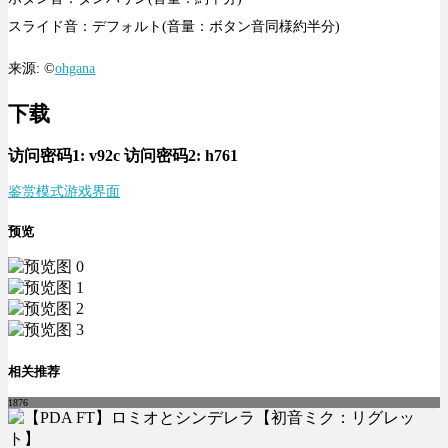
スライド音：デフォルト(音量：ボタン音同様約半分)
来源: ©
ohgana
下载
访问密码1:
v92c
访问密码2:
h761
鉴赏模式
游戏界面
预览
相关推荐
1876