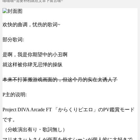
喵喵喵~需要补档就在文章下留言喵~
欢快的曲调，忧伤的歌词~
部分歌词:
是啊，我是你期望中的小丑啊
就这样被你肆无忌惮的操纵
本来不打算搬游戏画面的，但这个月的实在太诱人了
P主的说明:
Project DIVA Arcade FT 「からくりピエロ」のPV鑑賞モード
です。
（分岐演出有り・歌詞無し）
マリオネットさんが仮面を外すシーンが個人的に大好きで