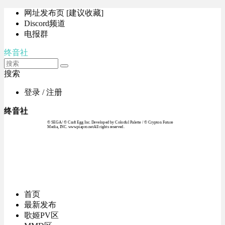
网址发布页 [建议收藏]
Discord频道
电报群
终音社
搜索
登录 / 注册
终音社
© SEGA / © Craft Egg Inc. Developed by Colorful Palette / © Crypton Future
Media, INC. www.piapro.netAll rights reserved.
首页
最新发布
歌姬PV区