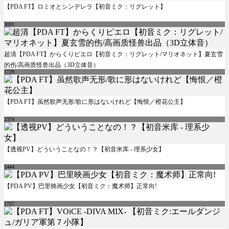
【PDA FT】ロミオとシンデレラ【初音ミク：リグレット】
3091
超清【PDA FT】からくりピエロ【初音ミク：リグレット/マリオネット】夏玄雪
的伤/高画质怪兽出品（3D立体音）
1729
【PDA FT】虽然歌声无形/歌に形はないけれど【悔恨／橙花公主】
2374
【透视PV】どういうことなの！？【初音米库 - 理系少女】
1444
【PDA PV】巴里映画少女【初音ミク：魔术师】正常向!
1757