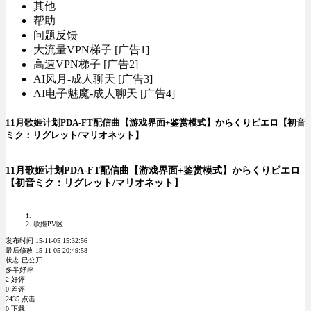
其他
帮助
问题反馈
大流量VPN梯子 [广告1]
高速VPN梯子 [广告2]
AI风月-成人聊天 [广告3]
AI电子魅魔-成人聊天 [广告4]
11月歌姬计划PDA-FT配信曲【游戏界面+鉴赏模式】からくりピエロ【初音
ミク：リグレット/マリオネット】
11月歌姬计划PDA-FT配信曲【游戏界面+鉴赏模式】からくりピエロ
【初音ミク：リグレット/マリオネット】
歌姬PV区
发布时间 15-11-05 15:32:56
最后修改 15-11-05 20:49:58
状态 已公开
多半好评
2 好评
0 差评
2435 点击
0 下载