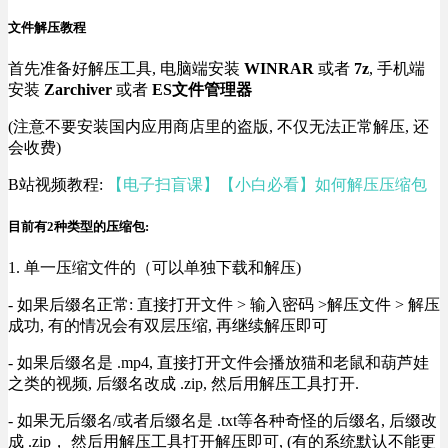
文件解压教程
首先准备好解压工具, 电脑端安装
WINRAR
或者
7z
, 手机端
安装
Zarchiver
或者
ES文件管理器
(注意不要安装国内应用商店里的盗版, 不仅无法正常解压, 还
会收费)
B站视频教程:
【电子扫盲课】【小白必看】如何解压压缩包
目前有2种类型的压缩包:
1. 单一压缩文件的（可以单独下载和解压)
- 如果后缀名正常: 直接打开文件 > 输入密码 >解压文件 > 解压
成功, 有的情况会有双层压缩, 再继续解压即可
- 如果后缀名是 .mp4, 直接打开文件会播放猫和老鼠和葫芦娃
之类的视频, 后缀名改成 .zip, 然后用解压工具打开.
- 如果无后缀名/或者后缀名是 .txt等各种奇怪的后缀名, 后缀改
成 .zip， 然后用解压工具打开解压即可, (有的系统默认不能更