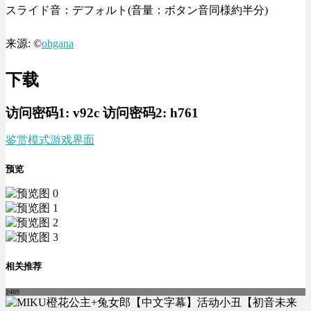
スライド音：デフォルト(音量：ボタン音同様約半分)
来源: ©
ohgana
下载
访问密码1:
v92c
访问密码2:
h761
鉴赏模式
游戏界面
预览
相关推荐
2489