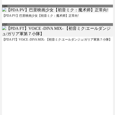
1444
【PDA PV】巴里映画少女【初音ミク：魔术师】正常向!
1757
【PDA FT】VOiCE -DIVA MIX- 【初音ミク:エールダンジュ/ガリア軍第７小隊】