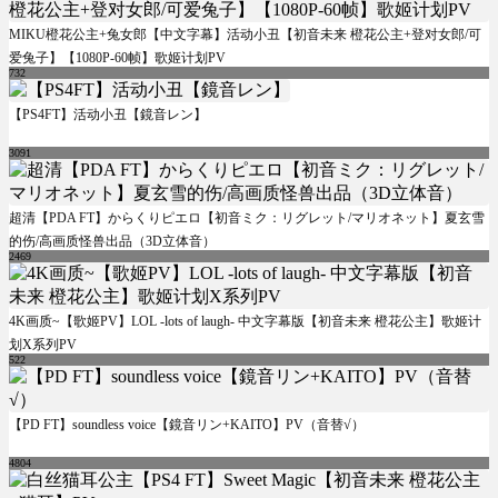
MIKU橙花公主+兔女郎【中文字幕】活动小丑【初音未来 橙花公主+登对女郎/可
爱兔子】【1080P-60帧】歌姬计划PV
732
【PS4FT】活动小丑【鏡音レン】
3091
超清【PDA FT】からくりピエロ【初音ミク：リグレット/マリオネット】夏玄雪
的伤/高画质怪兽出品（3D立体音）
2469
4K画质~【歌姬PV】LOL -lots of laugh- 中文字幕版【初音未来 橙花公主】歌姬计
划X系列PV
522
【PD FT】soundless voice【鏡音リン+KAITO】PV（音替√）
4804