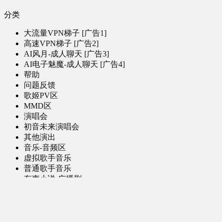
分类
大流量VPN梯子 [广告1]
高速VPN梯子 [广告2]
AI风月-成人聊天 [广告3]
AI电子魅魔-成人聊天 [广告4]
帮助
问题反馈
歌姬PV区
MMD区
演唱会
初音未来演唱会
其他演出
音乐-音频区
虚拟歌手音乐
普通歌手音乐
有声小说-广播剧
同人音声-ASMR [全年龄]
其他音频资源
动漫区
日本动画