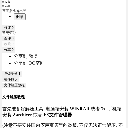
0 收藏
0 分享
高画质怪兽出品
删除
好评
0
暂无评分
差评
0
收藏
0
分享
0
分享到 微博
分享到 QQ空间
反馈失效
1
稿件投诉
文件解压教程
文件解压教程
首先准备好解压工具, 电脑端安装
WINRAR
或者
7z
, 手机端
安装
Zarchiver
或者
ES文件管理器
(注意不要安装国内应用商店里的盗版, 不仅无法正常解压, 还