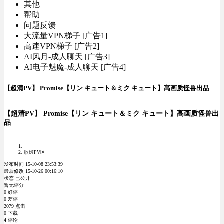
其他
帮助
问题反馈
大流量VPN梯子 [广告1]
高速VPN梯子 [广告2]
AI风月-成人聊天 [广告3]
AI电子魅魔-成人聊天 [广告4]
【超清PV】 Promise【リン キュート＆ミク キュート】高画质怪兽出品
【超清PV】 Promise【リン キュート＆ミク キュート】高画质怪兽出
品
歌姬PV区
发布时间 15-10-08 23:53:39
最后修改 15-10-26 00:16:10
状态 已公开
暂无评分
0 好评
0 差评
2079 点击
0 下载
4 评论