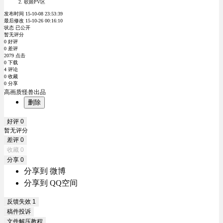
歌姬PV区
发布时间 15-10-08 23:53:39
最后修改 15-10-26 00:16:10
状态 已公开
暂无评分
0 好评
0 差评
2079 点击
0 下载
4 评论
0 收藏
0 分享
高画质怪兽出品
删除
好评
0
暂无评分
差评
0
收藏
0
分享
0
分享到 微博
分享到 QQ空间
反馈失效
1
稿件投诉
文件解压教程