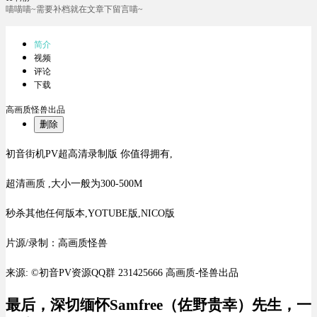
喵喵喵~需要补档就在文章下留言喵~
简介
视频
评论
下载
高画质怪兽出品
删除
初音街机PV超高清录制版 你值得拥有,
超清画质 ,大小一般为300-500M
秒杀其他任何版本,YOTUBE版,NICO版
片源/录制：高画质怪兽
来源: ©初音PV资源QQ群 231425666 高画质-怪兽出品
最后，
深切缅怀Samfree（佐野贵幸）先生，一