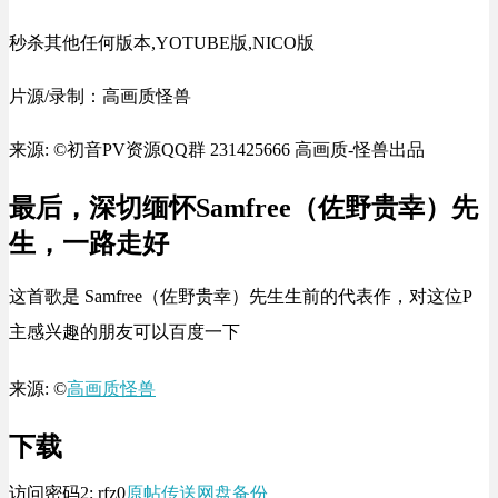
秒杀其他任何版本,YOTUBE版,NICO版
片源/录制：高画质怪兽
来源: ©初音PV资源QQ群 231425666 高画质-怪兽出品
最后，
深切缅怀Samfree（佐野贵幸）先
生，一路走好
这首歌是 Samfree（佐野贵幸）先生生前的代表作，对这位P
主感兴趣的朋友可以百度一下
来源: ©
高画质怪兽
下载
访问密码2:
rfz0
原帖传送
网盘备份