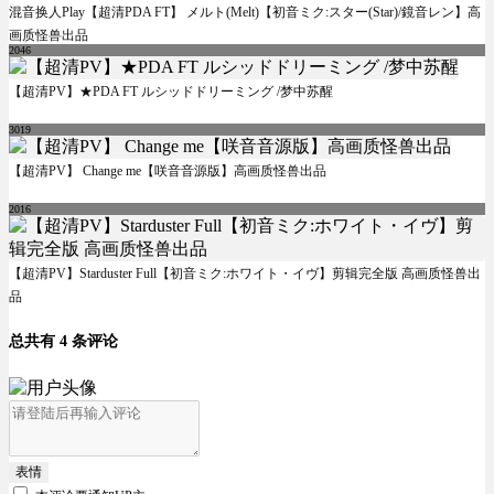
混音换人Play【超清PDA FT】 メルト(Melt)【初音ミク:スター(Star)/鏡音レン】高
画质怪兽出品
2046
【超清PV】★PDA FT ルシッドドリーミング /梦中苏醒
3019
【超清PV】 Change me【咲音音源版】高画质怪兽出品
2016
【超清PV】Starduster Full【初音ミク:ホワイト・イヴ】剪辑完全版 高画质怪兽出
品
总共有 4 条评论
表情