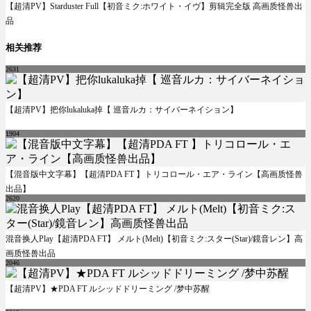
【超清PV】Starduster Full【初音ミク:ホワイト・イヴ】剪辑完全版 高画质怪兽出
品
相关推荐
2631
【超清PV】把你lukaluka掉【 巡音ルカ：サイバーネイション】
1904
【混音版中文字幕】【超清PDA FT 】トリコロール・エア・ライン【高画质怪兽
出品】
2620
混音换人Play【超清PDA FT】 メルト(Melt)【初音ミク:スター(Star)/鏡音レン】高
画质怪兽出品
2046
【超清PV】★PDA FT ルシッドドリーミング /梦中苏醒