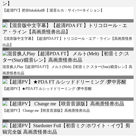
【超清PV】把你lukaluka掉【 巡音ルカ：サイバーネイション】
1904
【混音版中文字幕】【超清PDA FT 】トリコロール・エア・ライン【高画质怪兽
出品】
2620
混音换人Play【超清PDA FT】 メルト(Melt)【初音ミク:スター(Star)/鏡音レン】高
画质怪兽出品
2046
【超清PV】★PDA FT ルシッドドリーミング /梦中苏醒
3019
【超清PV】 Change me【咲音音源版】高画质怪兽出品
2016