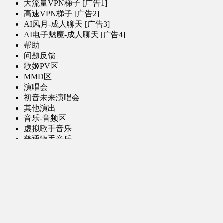
大流量VPN梯子 [广告1]
高速VPN梯子 [广告2]
AI风月-成人聊天 [广告3]
AI电子魅魔-成人聊天 [广告4]
帮助
问题反馈
歌姬PV区
MMD区
演唱会
初音未来演唱会
其他演出
音乐-音频区
虚拟歌手音乐
普通歌手音乐
有声小说-广播剧
同人音声-ASMR [全年龄]
其他音频资源
动漫区
日本动画
国产动画
欧美动画
漫画区