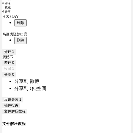
6 评论
1 收藏
0 分享
换装PLAY
删除
高画质怪兽出品
删除
好评
1
褒贬不一
差评
0
收藏
1
分享
0
分享到 微博
分享到 QQ空间
反馈失效
1
稿件投诉
文件解压教程
文件解压教程