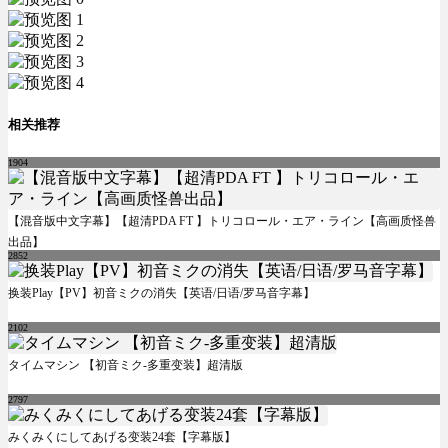
相关推荐
1904
【混音版中文字幕】【超清PDA FT 】トリコロール・エア・ライン【高画质怪兽
出品】
2852
换装Play【PV】初音ミクの消失【英语/日语/罗马音字幕】
2102
タイムマシン 【初音ミク-多重变装】超清版
2797
みくみくにしてあげる变装24套【字幕版】