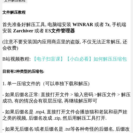
文件解压教程
文件解压教程
首先准备好解压工具, 电脑端安装
WINRAR
或者
7z
, 手机端
安装
Zarchiver
或者
ES文件管理器
(注意不要安装国内应用商店里的盗版, 不仅无法正常解压, 还
会收费)
B站视频教程:
【电子扫盲课】【小白必看】如何解压压缩包
目前有2种类型的压缩包:
1. 单一压缩文件的（可以单独下载和解压)
- 如果后缀名正常: 直接打开文件 > 输入密码 >解压文件 > 解压
成功, 有的情况会有双层压缩, 再继续解压即可
- 如果后缀名是 .mp4, 直接打开文件会播放猫和老鼠和葫芦娃
之类的视频, 后缀名改成 .zip, 然后用解压工具打开.
- 如果无后缀名/或者后缀名是 .txt等各种奇怪的后缀名, 后缀改