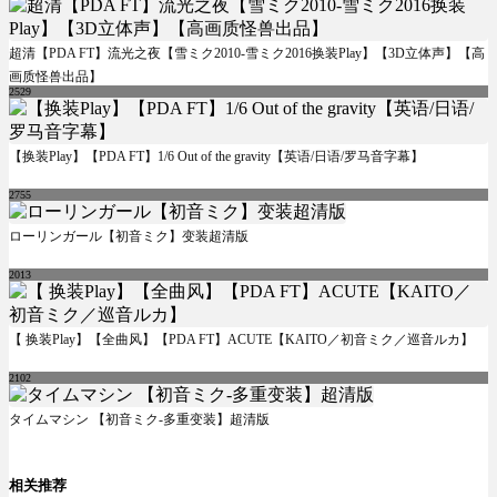
超清【PDA FT】流光之夜【雪ミク2010-雪ミク2016换装Play】【3D立体声】【高
画质怪兽出品】
2529
【换装Play】【PDA FT】1/6 Out of the gravity【英语/日语/罗马音字幕】
2755
ローリンガール【初音ミク】变装超清版
2013
【 换装Play】【全曲风】【PDA FT】ACUTE【KAITO／初音ミク／巡音ルカ】
2102
タイムマシン 【初音ミク-多重变装】超清版
相关推荐