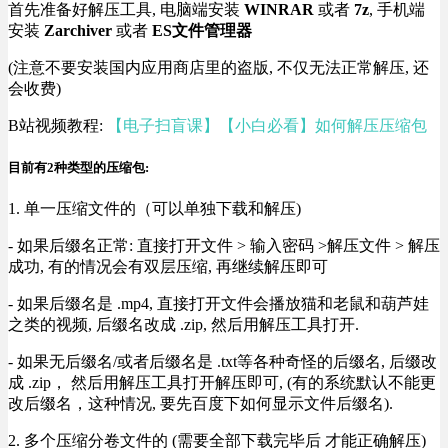
首先准备好解压工具, 电脑端安装
WINRAR
或者
7z
, 手机端
安装
Zarchiver
或者
ES文件管理器
(注意不要安装国内应用商店里的盗版, 不仅无法正常解压, 还
会收费)
B站视频教程:
【电子扫盲课】【小白必看】如何解压压缩包
目前有2种类型的压缩包:
1. 单一压缩文件的（可以单独下载和解压)
- 如果后缀名正常: 直接打开文件 > 输入密码 >解压文件 > 解压
成功, 有的情况会有双层压缩, 再继续解压即可
- 如果后缀名是 .mp4, 直接打开文件会播放猫和老鼠和葫芦娃
之类的视频, 后缀名改成 .zip, 然后用解压工具打开.
- 如果无后缀名/或者后缀名是 .txt等各种奇怪的后缀名, 后缀改
成 .zip， 然后用解压工具打开解压即可, (有的系统默认不能更
改后缀名，这种情况, 要先百度下如何显示文件后缀名).
2. 多个压缩分卷文件的 (需要全部下载完毕后 才能正确解压)