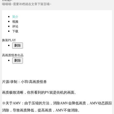
11年用户
喵喵喵~需要补档就在文章下留言喵~
简介
视频
评论
下载
换装PLAY
删除
高画质怪兽出品
删除
片源/录制：小羽/高画质怪兽
画质极致清晰，你所看到的PV就是街机的画面。
※关于AMV：由于压缩的方法，消除AMV会降低画质，AMV动态跟踪
消除，导致画质降低，提高画质，AMV不做消除。