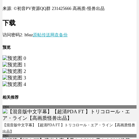
来源: ©初音PV资源QQ群 231425666 高画质-怪兽出品
下载
访问密码2:
h6uz
原帖传送
网盘备份
预览
相关推荐
1904
【混音版中文字幕】【超清PDA FT 】トリコロール・エア・ライン【高画质怪兽
出品】
2061