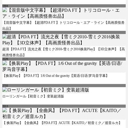
1904
【混音版中文字幕】【超清PDA FT 】トリコロール・エア・ライン【高画质怪兽
出品】
2061
超清【PDA FT】流光之夜【雪ミク2010-雪ミク2016换装Play】【3D立体声】【高
画质怪兽出品】
2529
【换装Play】【PDA FT】1/6 Out of the gravity【英语/日语/罗马音字幕】
2755
ローリンガール【初音ミク】变装超清版
2013
【 换装Play】【全曲风】【PDA FT】ACUTE【KAITO／初音ミク／巡音ルカ】