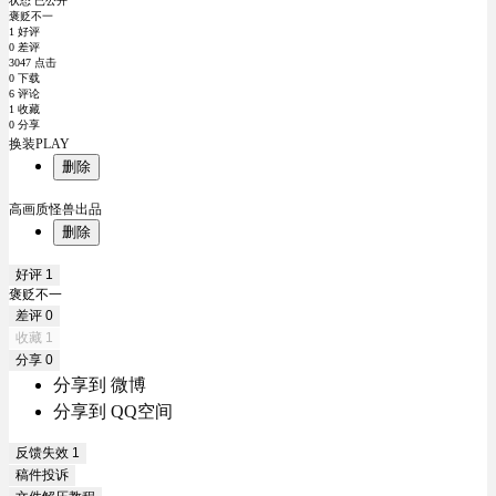
状态 已公开
褒贬不一
1 好评
0 差评
3047 点击
0 下载
6 评论
1 收藏
0 分享
换装PLAY
删除
高画质怪兽出品
删除
好评
1
褒贬不一
差评
0
收藏
1
分享
0
分享到 微博
分享到 QQ空间
反馈失效
1
稿件投诉