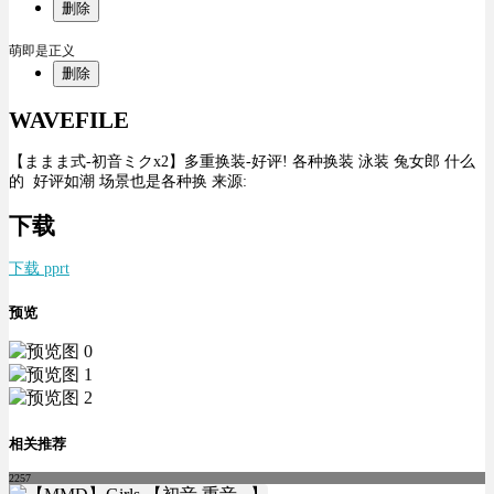
删除
萌即是正义
删除
WAVEFILE
【ままま式-初音ミクx2】多重换装-好评! 各种换装 泳装 兔女郎 什么
的 好评如潮 场景也是各种换 来源:
下载
下载 pprt
预览
相关推荐
2257