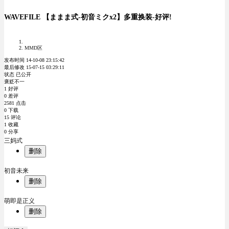
WAVEFILE 【ままま式-初音ミクx2】多重换装-好评!
MMD区
发布时间 14-10-08 23:15:42
最后修改 15-07-15 03:29:11
状态 已公开
褒贬不一
1 好评
0 差评
2581 点击
0 下载
15 评论
1 收藏
0 分享
三妈式
删除
初音未来
删除
萌即是正义
删除