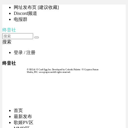
网址发布页 [建议收藏]
Discord频道
电报群
终音社
搜索
登录 / 注册
终音社
© SEGA / © Craft Egg Inc. Developed by Colorful Palette / © Crypton Future
Media, INC. www.piapro.netAll rights reserved.
首页
最新发布
歌姬PV区