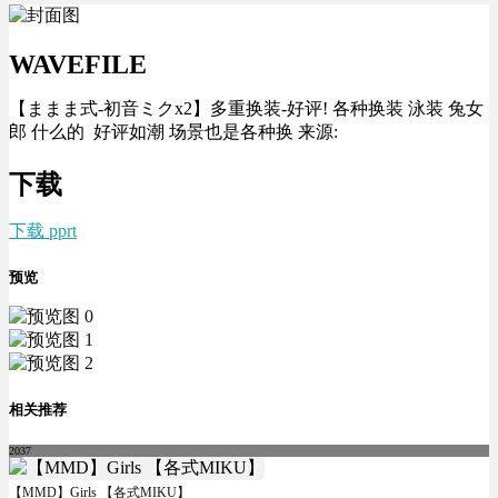
WAVEFILE
【ままま式-初音ミクx2】多重换装-好评! 各种换装 泳装 兔女
郎 什么的 好评如潮 场景也是各种换 来源:
下载
下载 pprt
预览
相关推荐
2037
【MMD】Girls 【各式MIKU】