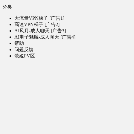
分类
大流量VPN梯子 [广告1]
高速VPN梯子 [广告2]
AI风月-成人聊天 [广告3]
AI电子魅魔-成人聊天 [广告4]
帮助
问题反馈
歌姬PV区
MMD区
演唱会
初音未来演唱会
其他演出
音乐-音频区
虚拟歌手音乐
普通歌手音乐
有声小说-广播剧
同人音声-ASMR [全年龄]
其他音频资源
动漫区
日本动画