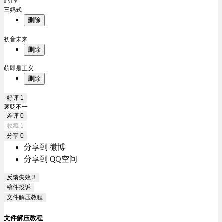
0 分享
三妈式
删除
初音未来
删除
萌即是正义
删除
好评
1
褒贬不一
差评
0
收藏
1
分享
0
分享到 微博
分享到 QQ空间
反馈失效
3
稿件投诉
文件解压教程
文件解压教程