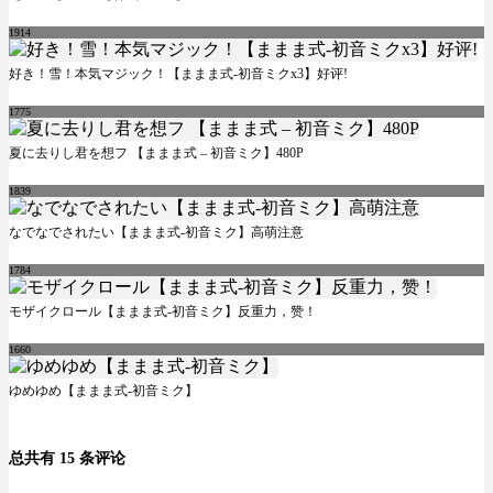
1914
好き！雪！本気マジック！【ままま式-初音ミクx3】好评!
1775
夏に去りし君を想フ 【ままま式 – 初音ミク】480P
1839
なでなでされたい【ままま式-初音ミク】高萌注意
1784
モザイクロール【ままま式-初音ミク】反重力，赞！
1660
ゆめゆめ【ままま式-初音ミク】
总共有 15 条评论