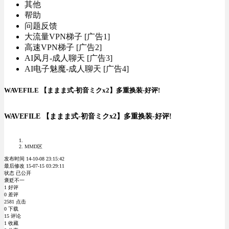
其他
帮助
问题反馈
大流量VPN梯子 [广告1]
高速VPN梯子 [广告2]
AI风月-成人聊天 [广告3]
AI电子魅魔-成人聊天 [广告4]
WAVEFILE 【ままま式-初音ミクx2】多重换装-好评!
WAVEFILE 【ままま式-初音ミクx2】多重换装-好评!
MMD区
发布时间 14-10-08 23:15:42
最后修改 15-07-15 03:29:11
状态 已公开
褒贬不一
1 好评
0 差评
2581 点击
0 下载
15 评论
1 收藏