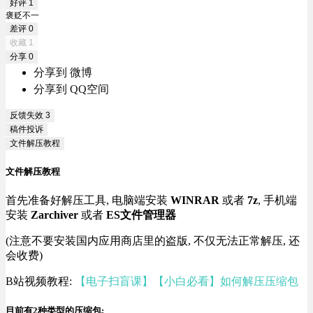
好评
1
褒贬不一
差评
0
收藏
1
分享
0
分享到 微博
分享到 QQ空间
反馈失效
3
稿件投诉
文件解压教程
文件解压教程
首先准备好解压工具, 电脑端安装
WINRAR
或者
7z
, 手机端
安装
Zarchiver
或者
ES文件管理器
(注意不要安装国内应用商店里的盗版, 不仅无法正常解压, 还
会收费)
B站视频教程:
【电子扫盲课】【小白必看】如何解压压缩包
目前有2种类型的压缩包: