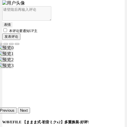
表情
本评论要
通知UP主
发表评论
Previous
Next
WAVEFILE 【ままま式-初音ミクx2】多重换装-好评!