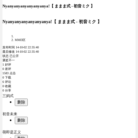
Nyanyanyanyanyanyanya!【 ままま式 - 初音ミク 】
Nyanyanyanyanyanyanya!【 ままま式 - 初音ミク 】
MMD区
发布时间 14-10-02 22:35:40
最后修改 14-10-02 22:35:40
状态 已公开
褒贬不一
1 好评
0 差评
1583 点击
0 下载
6 评论
0 收藏
0 分享
三妈式
删除
初音未来
删除
萌即是正义