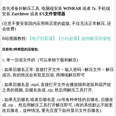
首先准备好解压工具, 电脑端安装
WINRAR
或者
7z
, 手机端
安装
Zarchiver
或者
ES文件管理器
(注意不要安装国内应用商店里的盗版, 不仅无法正常解压, 还
会收费)
B站视频教程:
【电子扫盲课】【小白必看】如何解压压缩包
目前有2种类型的压缩包:
1. 单一压缩文件的（可以单独下载和解压)
- 如果后缀名正常: 直接打开文件 > 输入密码 >解压文件 > 解压
成功, 有的情况会有双层压缩, 再继续解压即可
- 如果后缀名是 .mp4, 直接打开文件会播放猫和老鼠和葫芦娃
之类的视频, 后缀名改成 .zip, 然后用解压工具打开.
- 如果无后缀名/或者后缀名是 .txt等各种奇怪的后缀名, 后缀改
成 .zip， 然后用解压工具打开解压即可, (有的系统默认不能更
改后缀名，这种情况, 要先百度下如何显示文件后缀名).