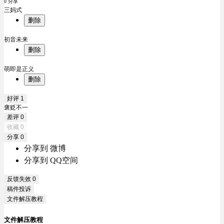
0 分享
三妈式
删除
初音未来
删除
萌即是正义
删除
好评
1
褒贬不一
差评
0
收藏
0
分享
0
分享到 微博
分享到 QQ空间
反馈失效
0
稿件投诉
文件解压教程
文件解压教程