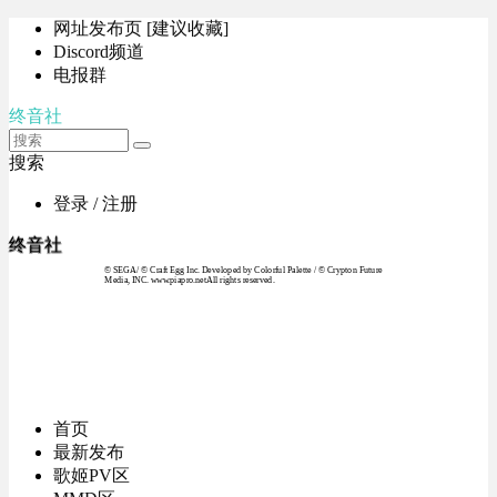
网址发布页 [建议收藏]
Discord频道
电报群
终音社
搜索
登录 / 注册
终音社
© SEGA / © Craft Egg Inc. Developed by Colorful Palette / © Crypton Future
Media, INC. www.piapro.netAll rights reserved.
首页
最新发布
歌姬PV区