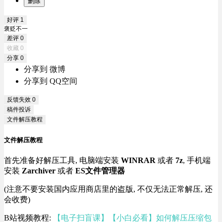
删除
好评
1
褒贬不一
差评
0
收藏
0
分享
0
分享到 微博
分享到 QQ空间
反馈失效
0
稿件投诉
文件解压教程
文件解压教程
首先准备好解压工具, 电脑端安装
WINRAR
或者
7z
, 手机端
安装
Zarchiver
或者
ES文件管理器
(注意不要安装国内应用商店里的盗版, 不仅无法正常解压, 还
会收费)
B站视频教程:
【电子扫盲课】【小白必看】如何解压压缩包