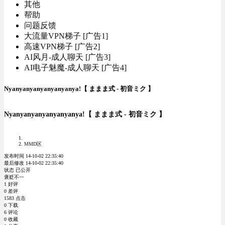
其他
帮助
问题反馈
大流量VPN梯子 [广告1]
高速VPN梯子 [广告2]
AI风月-成人聊天 [广告3]
AI电子魅魔-成人聊天 [广告4]
Nyanyanyanyanyanyanya!【 ままま式 - 初音ミク 】
Nyanyanyanyanyanyanya!【 ままま式 - 初音ミク 】
MMD区
发布时间 14-10-02 22:35:40
最后修改 14-10-02 22:35:40
状态 已公开
褒贬不一
1 好评
0 差评
1583 点击
0 下载
6 评论
0 收藏