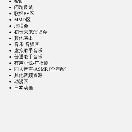
帮助
问题反馈
歌姬PV区
MMD区
演唱会
初音未来演唱会
其他演出
音乐-音频区
虚拟歌手音乐
普通歌手音乐
有声小说-广播剧
同人音声-ASMR [全年龄]
其他音频资源
动漫区
日本动画
国产动画
欧美动画
漫画区
日韩漫画
国产漫画
欧美漫画
小说-读物区