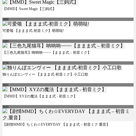
【MMD】Sweet Magic【三妈式】
1806
可爱颂 【ままま式-初音ミク】萌萌哒!
2383
【三色九尾猫耳】呐呐呐~~~~【ままま式 – 初音ミク】
2776
独りんぼエンヴィー 【ままま式-初音ミク】小工口歌
1651
【MMD】XYZの魔法【ままま式 - 初音ミク】
2043
【剧情MMD】ちくわ☆EVERYDAY 【ままま式 – 初音ミク.重音】