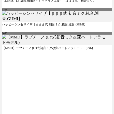
【MMD】La Noël Sucrée ～おさとうノエル～【ままま式 - 初音ミク】
1705
ハッピーシンセサイザ【ままま式-初音ミク.镜音.巡音.GUMI】
1490
【MMD】ラブチーノ (Lat式初音ミク改変ハートアラモードモデル)