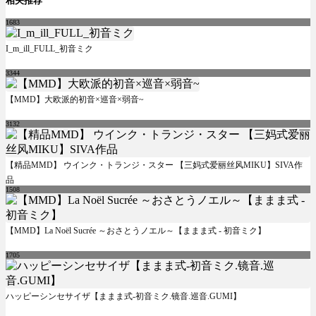
相关推荐
1683
I_m_ill_FULL_初音ミク
3344
【MMD】大欧派的初音×巡音×弱音~
3132
【精品MMD】 ウインク・トランジ・スター 【三妈式爱丽丝风MIKU】SIVA作
品
1508
【MMD】La Noël Sucrée ～おさとうノエル～【ままま式 - 初音ミク】
1705
ハッピーシンセサイザ【ままま式-初音ミク.镜音.巡音.GUMI】