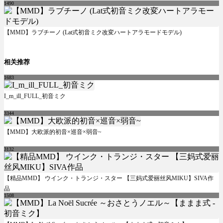
1490
【MMD】ラブチーノ (Lat式初音ミク改変ハートアラモードモデル)
相关推荐
1683
I_m_ill_FULL_初音ミク
3344
【MMD】大欧派的初音×巡音×弱音~
3132
【精品MMD】 ウインク・トランジ・スター 【三妈式爱丽丝风MIKU】SIVA作
品
1508