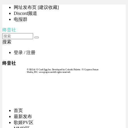
网址发布页 [建议收藏]
Discord频道
电报群
终音社
搜索
登录 / 注册
终音社
© SEGA / © Craft Egg Inc. Developed by Colorful Palette / © Crypton Future
Media, INC. www.piapro.netAll rights reserved.
首页
最新发布
歌姬PV区