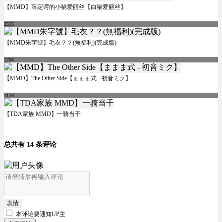
【MMD】薛定谔的小猫爱丽丝【白猫爱丽丝】
2595
【MMD朱字號】毛衣？？(無福利)(完成版)
1708
【MMD】The Other Side【ままま式 - 初音ミク】
1170
【TDA家族 MMD】一骑当千
总共有 14 条评论
表情
本评论要
通知UP主