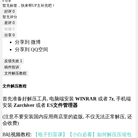
0 分享
暂无标签，快来帮UP主补充吧！
好评
0
暂无评分
差评
0
收藏
0
分享
0
分享到 微博
分享到 QQ空间
反馈失效
1
稿件投诉
文件解压教程
文件解压教程
首先准备好解压工具, 电脑端安装
WINRAR
或者
7z
, 手机端
安装
Zarchiver
或者
ES文件管理器
(注意不要安装国内应用商店里的盗版, 不仅无法正常解压, 还
会收费)
B站视频教程:
【电子扫盲课】【小白必看】如何解压压缩包