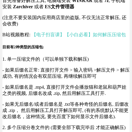
首先准备好解压工具, 电脑端安装
WINRAR
或者
7z
, 手机端
安装
Zarchiver
或者
ES文件管理器
(注意不要安装国内应用商店里的盗版, 不仅无法正常解压, 还
会收费)
B站视频教程:
【电子扫盲课】【小白必看】如何解压压缩包
目前有2种类型的压缩包:
1. 单一压缩文件的（可以单独下载和解压)
- 如果后缀名正常: 直接打开文件 > 输入密码 >解压文件 > 解压
成功, 有的情况会有双层压缩, 再继续解压即可
- 如果后缀名是 .mp4, 直接打开文件会播放猫和老鼠和葫芦娃
之类的视频, 后缀名改成 .zip, 然后用解压工具打开.
- 如果无后缀名/或者后缀名是 .txt等各种奇怪的后缀名, 后缀改
成 .zip， 然后用解压工具打开解压即可, (有的系统默认不能更
改后缀名，这种情况, 要先百度下如何显示文件后缀名).
2. 多个压缩分卷文件的 (需要全部下载完毕后 才能正确解压)