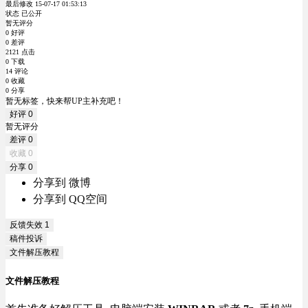
最后修改 15-07-17 01:53:13
状态 已公开
暂无评分
0 好评
0 差评
2121 点击
0 下载
14 评论
0 收藏
0 分享
暂无标签，快来帮UP主补充吧！
好评
0
暂无评分
差评
0
收藏
0
分享
0
分享到 微博
分享到 QQ空间
反馈失效
1
稿件投诉
文件解压教程
文件解压教程