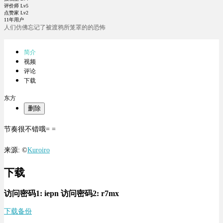
评价师 Lv5
点赞家 Lv2
11年用户
人们仿佛忘记了被渡鸦所笼罩的的恐怖
简介
视频
评论
下载
东方
删除
节奏很不错哦= =
来源: ©
Kuroiro
下载
访问密码1:
iepn
访问密码2:
r7mx
下载
备份