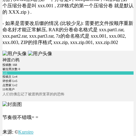
个压缩分卷是叫 xxx.001 , ZIP格式的第一个压缩分卷 就是默认
的 XXX.zip ) .
- 如果是需要改后缀的情况 (比较少见): 需要把文件按顺序重新
命名好才能正常解压, RAR的分卷命名格式是 xxx.part1.rar,
xxx.part2.rar, xxx.part3.rar, 7z的命名格式是 xxx.001, xxx.002,
xxx.003, ZIP的排序格式 xxx.zip, xxx.zip.001, xxx.zip.002
神渡の鸦
投稿数
168
被拉黑次数
0
Lv5
投稿主 Lv4
评价师 Lv5
点赞家 Lv2
11年用户
人们仿佛忘记了被渡鸦所笼罩的的恐怖
节奏很不错哦= =
来源: ©
Kuroiro