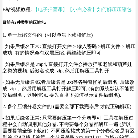
B站视频教程:
【电子扫盲课】【小白必看】如何解压压缩包
目前有2种类型的压缩包:
1. 单一压缩文件的（可以单独下载和解压)
- 如果后缀名正常: 直接打开文件 > 输入密码 >解压文件 > 解压
成功, 有的情况会有双层压缩, 再继续解压即可
- 如果后缀名是 .mp4, 直接打开文件会播放猫和老鼠和葫芦娃
之类的视频, 后缀名改成 .zip, 然后用解压工具打开.
- 如果无后缀名/或者后缀名是 .txt等各种奇怪的后缀名, 后缀改
成 .zip， 然后用解压工具打开解压即可, (有的系统默认不能更
改后缀名，这种情况, 要先百度下如何显示文件后缀名).
2. 多个压缩分卷文件的 (需要全部下载完毕后 才能正确解压)
- 如果后缀名正常: 只需要解压第一个分卷即可, 工具在解压过
程中会自动调用其他分卷, 不需要每个分卷都解压一遍 (所以
需要提前全部下载好), 不同压缩格式的第一个分卷命名是有区
别的 (RAR格式的第一个分卷是叫 xxx.part1.rar , 7z格式的第一