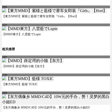
3996
【東方MMD】紫様と藍様で赛车女郎装『Girls』【Hori】
3221
【MMD東方】八雲藍でLupin
相关推荐
1902
【MMD】薛定谔的小猫【东方】
2748
【東方MMD】藍様 TOXIC
3009
【东方偶像乡 MMD/C4D】10W元的手办，赞！灵梦的黑白小姐ED