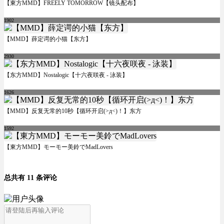
【東方MMD】FREELY TOMORROW【镜头配布】
1902
【MMD】薛定谔的小猫【东方】
2930
【东方MMD】Nostalogic【十六夜咲夜 - 泳装】
1626
【MMD】反复无常的10秒【循环开启(>д<)！】东方
1592
【東方MMD】モーモー美鈴でMadLovers
总共有 11 条评论