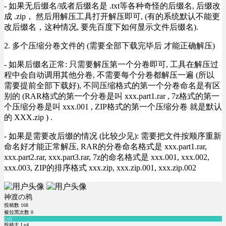
- 如果无后缀名/或者后缀名是 .txt等各种奇怪的后缀名, 后缀改
成 .zip， 然后用解压工具打开解压即可, (有的系统默认不能更
改后缀名，这种情况, 要先百度下如何显示文件后缀名).
2. 多个压缩分卷文件的 (需要全部下载完毕后 才能正确解压)
- 如果后缀名正常: 只需要解压第一个分卷即可, 工具在解压过
程中会自动调用其他分卷, 不需要每个分卷都解压一遍 (所以
需要提前全部下载好), 不同压缩格式的第一个分卷命名是有区
别的 (RAR格式的第一个分卷是叫 xxx.part1.rar , 7z格式的第一
个压缩分卷是叫 xxx.001 , ZIP格式的第一个压缩分卷 就是默认
的 XXX.zip ) .
- 如果是需要改后缀的情况 (比较少见): 需要把文件按顺序重新
命名好才能正常解压, RAR的分卷命名格式是 xxx.part1.rar,
xxx.part2.rar, xxx.part3.rar, 7z的命名格式是 xxx.001, xxx.002,
xxx.003, ZIP的排序格式 xxx.zip, xxx.zip.001, xxx.zip.002
神渡の鸦
投稿数
168
被拉黑次数
0
Lv5
投稿主 Lv4