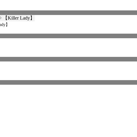
】
dy】