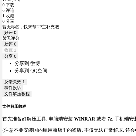
0 下载
6 评论
1 收藏
0 分享
暂无标签，快来帮UP主补充吧！
好评
0
暂无评分
差评
0
收藏
1
分享
0
分享到 微博
分享到 QQ空间
反馈失效
1
稿件投诉
文件解压教程
文件解压教程
首先准备好解压工具, 电脑端安装
WINRAR
或者
7z
, 手机端安
(注意不要安装国内应用商店里的盗版, 不仅无法正常解压, 还会