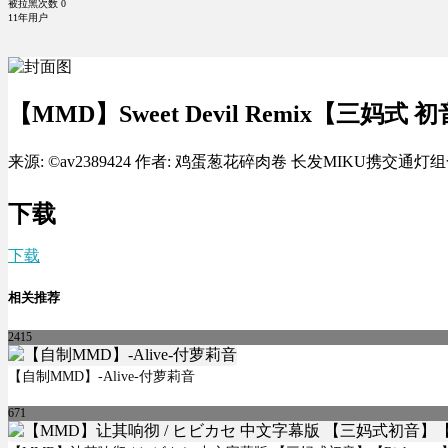
被拉黑次数
0
11年用户
【MMD】Sweet Devil Remix【三妈式 
来源: ©av2389424 作者: 鸡蛋葱花碎肉卷 长发MIKU携交通灯组合热舞S
下载
下载
相关推荐
2415
【自制MMD】-Alive-付萝莉音
671