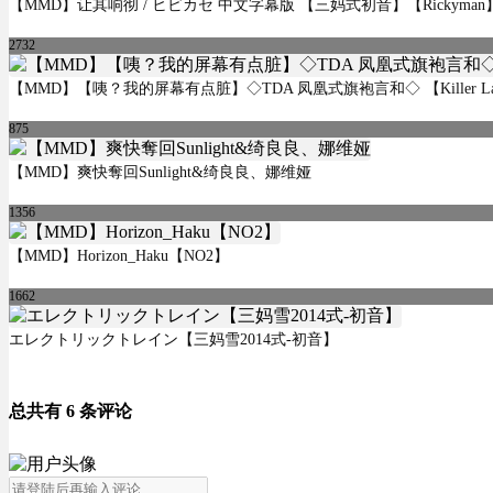
【MMD】让其响彻 / ヒビカセ 中文字幕版 【三妈式初音】【Rickyman
2732
【MMD】【咦？我的屏幕有点脏】◇TDA 凤凰式旗袍言和◇ 【Killer La
875
【MMD】爽快奪回Sunlight&绮良良、娜维娅
1356
【MMD】Horizon_Haku【NO2】
1662
エレクトリックトレイン【三妈雪2014式-初音】
总共有 6 条评论