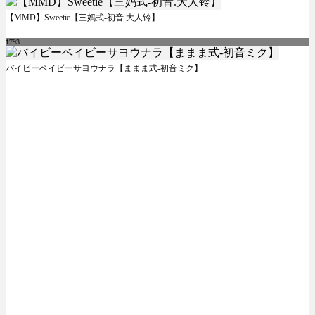
【MMD】Sweetie【三妈式-初音.大人铃】
1793
バイビーベイビーサヨウナラ【ままま式-初音ミク】