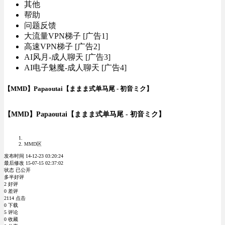
其他
帮助
问题反馈
大流量VPN梯子 [广告1]
高速VPN梯子 [广告2]
AI风月-成人聊天 [广告3]
AI电子魅魔-成人聊天 [广告4]
【MMD】Papaoutai【ままま式单马尾 - 初音ミク】
【MMD】Papaoutai【ままま式单马尾 - 初音ミク】
MMD区
发布时间 14-12-23 03:20:24
最后修改 15-07-15 02:37:02
状态 已公开
多半好评
2 好评
0 差评
2114 点击
0 下载
5 评论
0 收藏