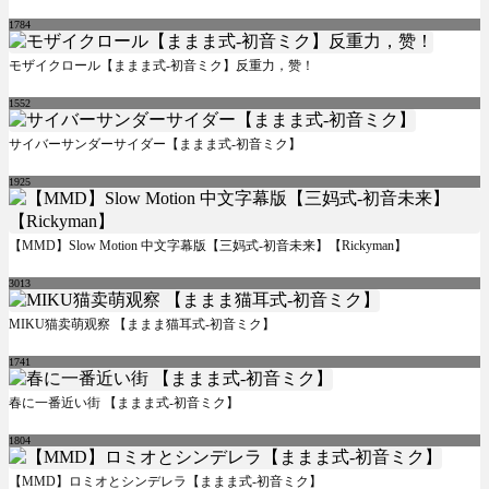
1784
モザイクロール【ままま式-初音ミク】反重力，赞！
1552
サイバーサンダーサイダー【ままま式-初音ミク】
1925
【MMD】Slow Motion 中文字幕版【三妈式-初音未来】【Rickyman】
3013
MIKU猫卖萌观察 【ままま猫耳式-初音ミク】
1741
春に一番近い街 【ままま式-初音ミク】
1804
【MMD】ロミオとシンデレラ【ままま式-初音ミク】