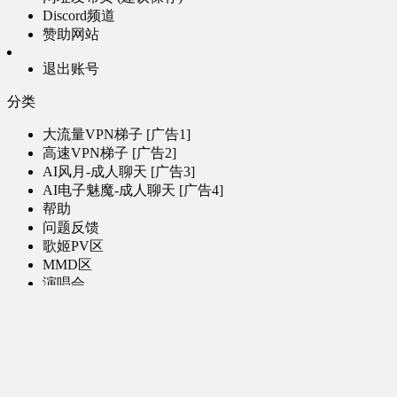
Discord频道
赞助网站
退出账号
分类
大流量VPN梯子 [广告1]
高速VPN梯子 [广告2]
AI风月-成人聊天 [广告3]
AI电子魅魔-成人聊天 [广告4]
帮助
问题反馈
歌姬PV区
MMD区
演唱会
初音未来演唱会
其他演出
音乐-音频区
虚拟歌手音乐
普通歌手音乐
有声小说-广播剧