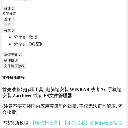
好评
2
多半好评
差评
0
收藏
0
分享
0
分享到 微博
分享到 QQ空间
反馈失效
0
稿件投诉
文件解压教程
文件解压教程
首先准备好解压工具, 电脑端安装
WINRAR
或者
7z
, 手机端
安装
Zarchiver
或者
ES文件管理器
(注意不要安装国内应用商店里的盗版, 不仅无法正常解压, 还
会收费)
B站视频教程:
【电子扫盲课】【小白必看】如何解压压缩包