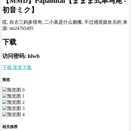
【MMD】Papaoutai【ままま式单马尾 -
初音ミク】
哎, 自古三妈多猎奇, 二小真是什么都搬, 不过感觉挺欢乐的 来
源: sm24765495
下载
访问密码: hlwb
下载 度盘下载
预览
相关推荐