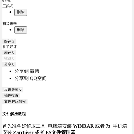
0 分享
三妈式
删除
初音未来
删除
好评
2
多半好评
差评
0
收藏
0
分享
0
分享到 微博
分享到 QQ空间
反馈失效
0
稿件投诉
文件解压教程
文件解压教程
首先准备好解压工具, 电脑端安装
WINRAR
或者
7z
, 手机端
安装
Zarchiver
或者
ES文件管理器