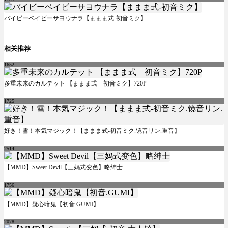
バイビーベイビーサヨウナラ【ままま式-初音ミク】
相关推荐
1652
多重未来のカルテット 【ままま式 – 初音ミク】720P
1725
好き！雪！本気マジック！【ままま式-初音ミク.镜音リン.重音】
2514
【MMD】Sweet Devil【三妈式变色】略绅士
1756
【MMD】疑心暗鬼【初音.GUMI】
2078