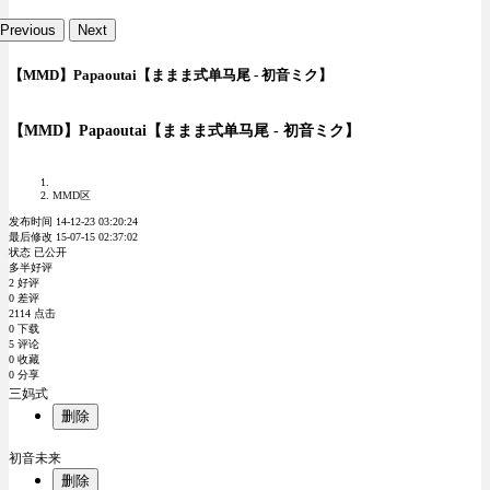
Previous
Next
【MMD】Papaoutai【ままま式单马尾 - 初音ミク】
【MMD】Papaoutai【ままま式单马尾 - 初音ミク】
MMD区
发布时间 14-12-23 03:20:24
最后修改 15-07-15 02:37:02
状态 已公开
多半好评
2 好评
0 差评
2114 点击
0 下载
5 评论
0 收藏
0 分享
三妈式
删除
初音未来
删除