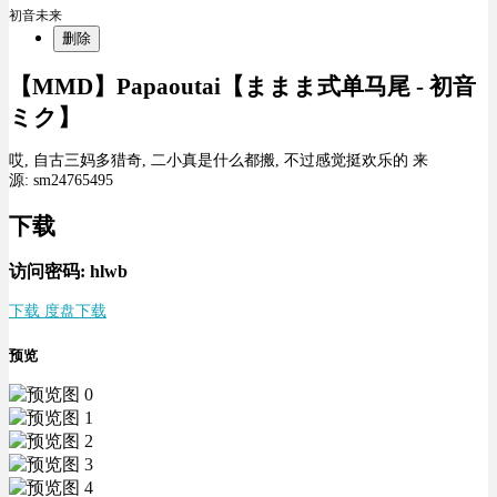
初音未来
删除
【MMD】Papaoutai【ままま式单马尾 - 初音
ミク】
哎, 自古三妈多猎奇, 二小真是什么都搬, 不过感觉挺欢乐的 来
源: sm24765495
下载
访问密码: hlwb
下载 度盘下载
预览