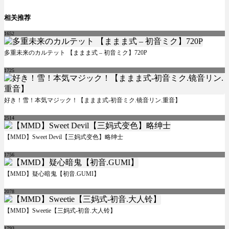
相关推荐
1652
多重未来のカルテット 【ままま式 – 初音ミク】720P
1725
好き！雪！本気マジック！【ままま式-初音ミク.镜音リン.重音】
2514
【MMD】Sweet Devil【三妈式变色】略绅士
1756
【MMD】疑心暗鬼【初音.GUMI】
2078
【MMD】Sweetie【三妈式-初音.大人铃】
1793