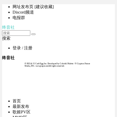
网址发布页 [建议收藏]
Discord频道
电报群
终音社
搜索
登录 / 注册
终音社
© SEGA / © Craft Egg Inc. Developed by Colorful Palette / © Crypton Future
Media, INC. www.piapro.netAll rights reserved.
首页
最新发布
歌姬PV区