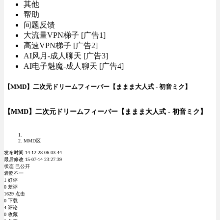
其他
帮助
问题反馈
大流量VPN梯子 [广告1]
高速VPN梯子 [广告2]
AI风月-成人聊天 [广告3]
AI电子魅魔-成人聊天 [广告4]
【MMD】二次元ドリームフィーバー【ままま大人式 - 初音ミク】
【MMD】二次元ドリームフィーバー【ままま大人式 - 初音ミク】
MMD区
发布时间 14-12-28 06:03:44
最后修改 15-07-14 23:27:39
状态 已公开
褒贬不一
1 好评
0 差评
1629 点击
0 下载
4 评论
0 收藏