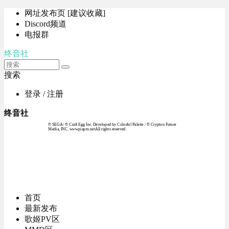
网址发布页 [建议收藏]
Discord频道
电报群
终音社
搜索
登录 / 注册
终音社
© SEGA / © Craft Egg Inc. Developed by Colorful Palette / © Crypton Future
Media, INC. www.piapro.netAll rights reserved.
首页
最新发布
歌姬PV区