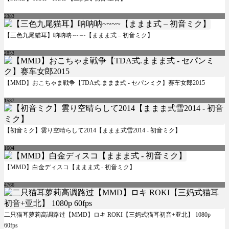
2383
【三色九尾猫耳】呐呐呐~~~~【ままま式 – 初音ミク】
2853
【MMD】おこちゃま戦争【TDA式.ままま式 - セパンミク】赛车女郎2015
1537
【初音ミク】雲り空晴らして2014【ままま式雪2014 - 初音ミク】
1604
【MMD】白金ディスコ【ままま式 - 初音ミク】
4766
二只猫耳萝莉高调路过【MMD】ロキ ROKI【三妈式猫耳初音+亚北】 1080p
60fps