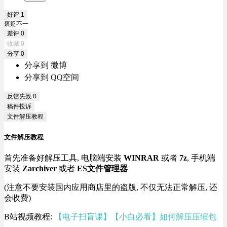
好评
1
褒贬不一
差评
0
收藏
0
分享
0
分享到 微博
分享到 QQ空间
反馈失效
0
稿件投诉
文件解压教程
文件解压教程
首先准备好解压工具, 电脑端安装
WINRAR
或者
7z
, 手机端
安装
Zarchiver
或者
ES文件管理器
(注意不要安装国内应用商店里的盗版, 不仅无法正常解压, 还
会收费)
B站视频教程:
【电子扫盲课】【小白必看】如何解压压缩包