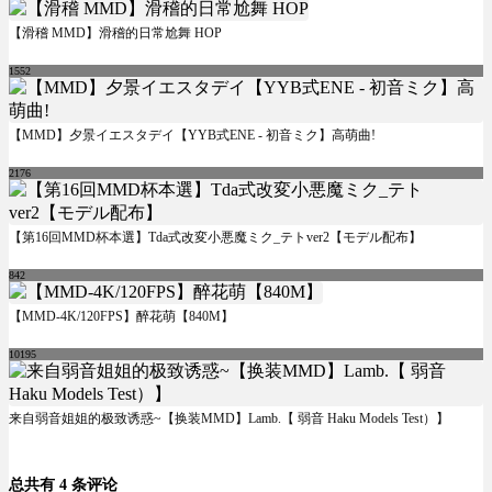
【滑稽 MMD】滑稽的日常尬舞 HOP
1552
【MMD】夕景イエスタデイ【YYB式ENE - 初音ミク】高萌曲!
2176
【第16回MMD杯本選】Tda式改変小悪魔ミク_テトver2【モデル配布】
842
【MMD-4K/120FPS】醉花萌【840M】
10195
来自弱音姐姐的极致诱惑~【换装MMD】Lamb.【 弱音 Haku Models Test）】
总共有 4 条评论