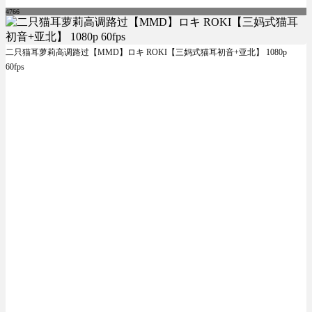
4766
二只猫耳萝莉高调路过【MMD】ロキ ROKI【三妈式猫耳初音+亚北】 1080p
60fps