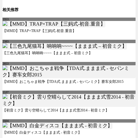
相关推荐
1953
【MMD】TRAP×TRAP【三妈式-初音.重音】
2383
【三色九尾猫耳】呐呐呐~~~~【ままま式 – 初音ミク】
2853
【MMD】おこちゃま戦争【TDA式.ままま式 - セパンミク】赛车女郎2015
1537
【初音ミク】雲り空晴らして2014【ままま式雪2014 - 初音ミク】
1604
【MMD】白金ディスコ【ままま式 - 初音ミク】