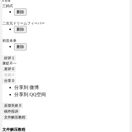
0 分享
三妈式
删除
二次元ドリームフィーバー
删除
初音未来
删除
好评
1
褒贬不一
差评
0
收藏
0
分享
0
分享到 微博
分享到 QQ空间
反馈失效
0
稿件投诉
文件解压教程
文件解压教程