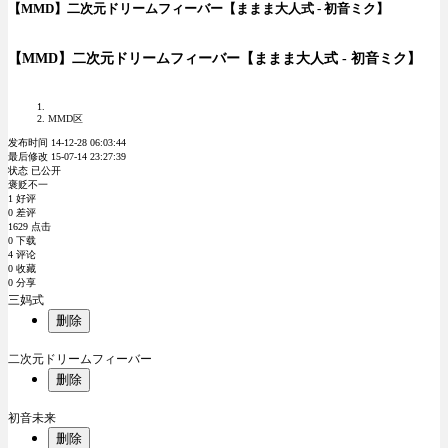
【MMD】二次元ドリームフィーバー【ままま大人式 - 初音ミク】
【MMD】二次元ドリームフィーバー【ままま大人式 - 初音ミク】
MMD区
发布时间 14-12-28 06:03:44
最后修改 15-07-14 23:27:39
状态 已公开
褒贬不一
1 好评
0 差评
1629 点击
0 下载
4 评论
0 收藏
0 分享
三妈式
删除
二次元ドリームフィーバー
删除
初音未来
删除