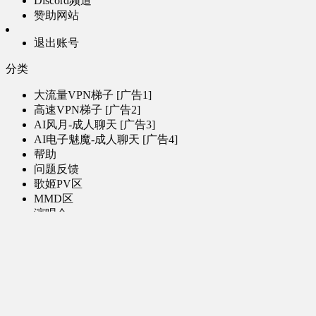
Discord频道
赞助网站
退出账号
分类
大流量VPN梯子 [广告1]
高速VPN梯子 [广告2]
AI风月-成人聊天 [广告3]
AI电子魅魔-成人聊天 [广告4]
帮助
问题反馈
歌姬PV区
MMD区
演唱会
初音未来演唱会
其他演出
音乐-音频区
虚拟歌手音乐
普通歌手音乐
有声小说-广播剧