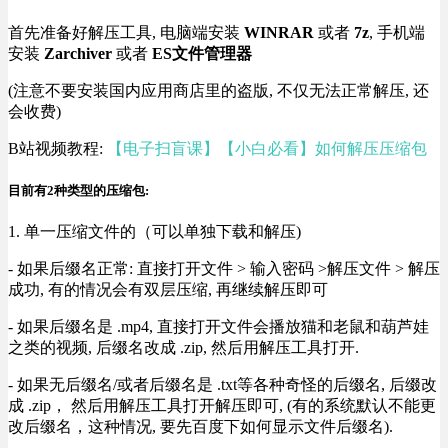
首先准备好解压工具, 电脑端安装
WINRAR
或者
7z
, 手机端
安装
Zarchiver
或者
ES文件管理器
(注意不要安装国内应用商店里的盗版, 不仅无法正常解压, 还
会收费)
B站视频教程:
【电子扫盲课】【小白必看】如何解压压缩包
目前有2种类型的压缩包:
1. 单一压缩文件的（可以单独下载和解压)
- 如果后缀名正常: 直接打开文件 > 输入密码 >解压文件 > 解压
成功, 有的情况会有双层压缩, 再继续解压即可
- 如果后缀名是 .mp4, 直接打开文件会播放猫和老鼠和葫芦娃
之类的视频, 后缀名改成 .zip, 然后用解压工具打开.
- 如果无后缀名/或者后缀名是 .txt等各种奇怪的后缀名, 后缀改
成 .zip， 然后用解压工具打开解压即可, (有的系统默认不能更
改后缀名，这种情况, 要先百度下如何显示文件后缀名).