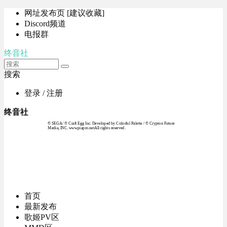
网址发布页 [建议收藏]
Discord频道
电报群
终音社
搜索
登录 / 注册
终音社
© SEGA / © Craft Egg Inc. Developed by Colorful Palette / © Crypton Future
Media, INC. www.piapro.netAll rights reserved.
首页
最新发布
歌姬PV区