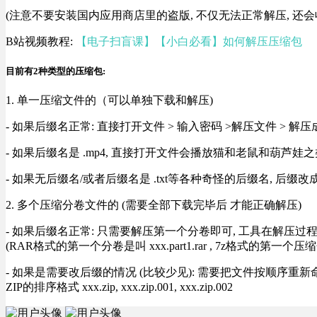
(注意不要安装国内应用商店里的盗版, 不仅无法正常解压, 还会
B站视频教程:
【电子扫盲课】【小白必看】如何解压压缩包
目前有2种类型的压缩包:
1. 单一压缩文件的（可以单独下载和解压)
- 如果后缀名正常: 直接打开文件 > 输入密码 >解压文件 > 
- 如果后缀名是 .mp4, 直接打开文件会播放猫和老鼠和葫芦娃之类
- 如果无后缀名/或者后缀名是 .txt等各种奇怪的后缀名, 后缀
2. 多个压缩分卷文件的 (需要全部下载完毕后 才能正确解压)
- 如果后缀名正常: 只需要解压第一个分卷即可, 工具在解压
(RAR格式的第一个分卷是叫 xxx.part1.rar , 7z格式的第一个压缩
- 如果是需要改后缀的情况 (比较少见): 需要把文件按顺序重新命名好才能正常解压, RA
ZIP的排序格式 xxx.zip, xxx.zip.001, xxx.zip.002