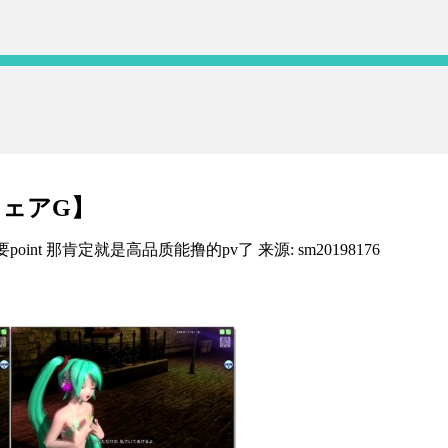
ウェアG】
t 那肯定就是高品质能撸的pv了 来源: sm20198176