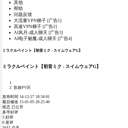
其他
帮助
问题反馈
大流量VPN梯子 [广告1]
高速VPN梯子 [广告2]
AI风月-成人聊天 [广告3]
AI电子魅魔-成人聊天 [广告4]
ミラクルペイント【初音ミク - スイムウェアG】
ミラクルペイント【初音ミク - スイムウェアG】
歌姬PV区
发布时间 14-12-27 18:34:01
最后修改 15-01-05 20:25:40
状态 已公开
多半好评
3 好评
0 差评
1642 点击