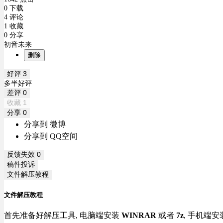
0 下载
4 评论
1 收藏
0 分享
初音未来
删除
好评
3
多半好评
差评
0
收藏
1
分享
0
分享到 微博
分享到 QQ空间
反馈失效
0
稿件投诉
文件解压教程
文件解压教程
首先准备好解压工具, 电脑端安装
WINRAR
或者
7z
, 手机端安