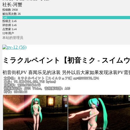
社长-河蟹
投稿数
2958
被拉黑次数
26
Lv6
投稿主 Lv6
评价师 Lv6
点赞家 Lv4
12年用户
本站的管理员
ミラクルペイント【初音ミク - スイム
初音街机PV 喜闻乐见的泳装 另外以后大家如果发现泳装PV需要poin