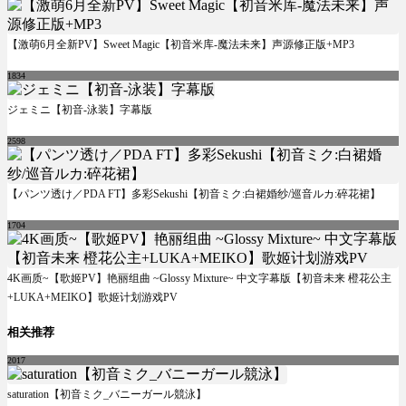
【激萌6月全新PV】Sweet Magic【初音米库-魔法未来】声源修正版+MP3
1834
ジェミニ【初音-泳装】字幕版
2598
【パンツ透け／PDA FT】多彩Sekushi【初音ミク:白裙婚纱/巡音ルカ:碎花裙】
1704
4K画质~【歌姬PV】艳丽组曲 ~Glossy Mixture~ 中文字幕版【初音未来 橙花公主
+LUKA+MEIKO】歌姬计划游戏PV
相关推荐
2017
saturation【初音ミク_バニーガール競泳】