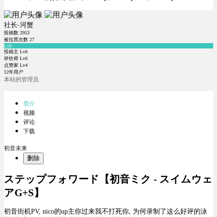
社长-河蟹
投稿数
2953
被拉黑次数
27
Lv6
投稿主 Lv6
评价师 Lv6
点赞家 Lv4
12年用户
本站的管理员
简介
视频
评论
下载
初音未来
删除
ステップフォワード【初音ミク - スイムウェ
アG+S】
初音街机PV, nico的up主你过来我不打死你, 为何录制了这么好评的泳