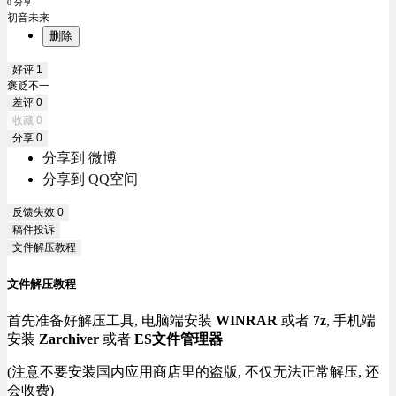
0 分享
初音未来
删除
好评
1
褒贬不一
差评
0
收藏
0
分享
0
分享到 微博
分享到 QQ空间
反馈失效
0
稿件投诉
文件解压教程
文件解压教程
首先准备好解压工具, 电脑端安装
WINRAR
或者
7z
, 手机端
安装
Zarchiver
或者
ES文件管理器
(注意不要安装国内应用商店里的盗版, 不仅无法正常解压, 还
会收费)