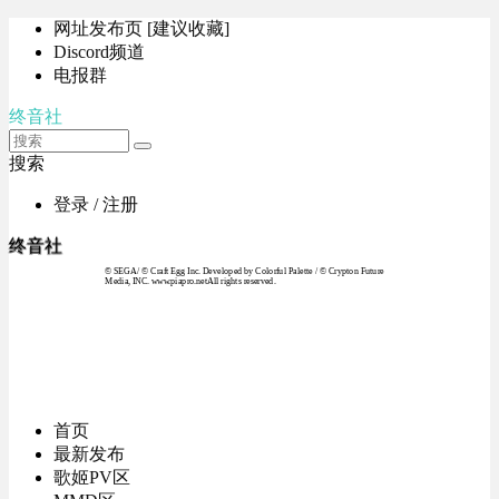
网址发布页 [建议收藏]
Discord频道
电报群
终音社
搜索
登录 / 注册
终音社
© SEGA / © Craft Egg Inc. Developed by Colorful Palette / © Crypton Future
Media, INC. www.piapro.netAll rights reserved.
首页
最新发布
歌姬PV区