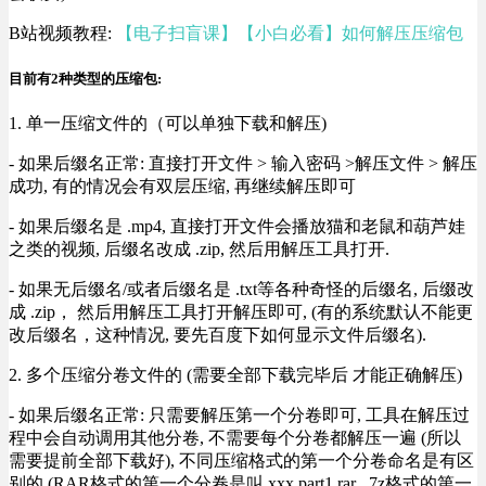
B站视频教程:
【电子扫盲课】【小白必看】如何解压压缩包
目前有2种类型的压缩包:
1. 单一压缩文件的（可以单独下载和解压)
- 如果后缀名正常: 直接打开文件 > 输入密码 >解压文件 > 解压
成功, 有的情况会有双层压缩, 再继续解压即可
- 如果后缀名是 .mp4, 直接打开文件会播放猫和老鼠和葫芦娃
之类的视频, 后缀名改成 .zip, 然后用解压工具打开.
- 如果无后缀名/或者后缀名是 .txt等各种奇怪的后缀名, 后缀改
成 .zip， 然后用解压工具打开解压即可, (有的系统默认不能更
改后缀名，这种情况, 要先百度下如何显示文件后缀名).
2. 多个压缩分卷文件的 (需要全部下载完毕后 才能正确解压)
- 如果后缀名正常: 只需要解压第一个分卷即可, 工具在解压过
程中会自动调用其他分卷, 不需要每个分卷都解压一遍 (所以
需要提前全部下载好), 不同压缩格式的第一个分卷命名是有区
别的 (RAR格式的第一个分卷是叫 xxx.part1.rar , 7z格式的第一