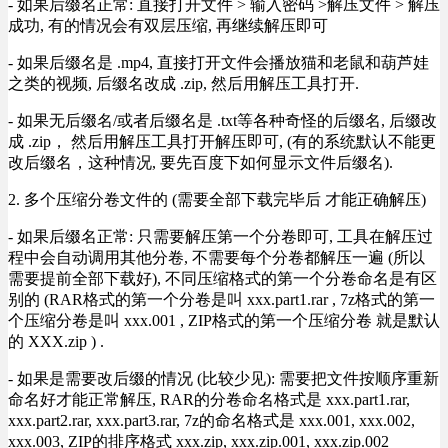
- 如果后缀名正常: 直接打开文件 > 输入密码 >解压文件 > 解压
成功, 有的情况会有双层压缩, 再继续解压即可
- 如果后缀名是 .mp4, 直接打开文件会播放猫和老鼠和葫芦娃
之类的视频, 后缀名改成 .zip, 然后用解压工具打开.
- 如果无后缀名/或者后缀名是 .txt等各种奇怪的后缀名, 后缀改
成 .zip， 然后用解压工具打开解压即可, (有的系统默认不能更
改后缀名，这种情况, 要先百度下如何显示文件后缀名).
2. 多个压缩分卷文件的 (需要全部下载完毕后 才能正确解压)
- 如果后缀名正常: 只需要解压第一个分卷即可, 工具在解压过
程中会自动调用其他分卷, 不需要每个分卷都解压一遍 (所以
需要提前全部下载好), 不同压缩格式的第一个分卷命名是有区
别的 (RAR格式的第一个分卷是叫 xxx.part1.rar , 7z格式的第一
个压缩分卷是叫 xxx.001 , ZIP格式的第一个压缩分卷 就是默认
的 XXX.zip ) .
- 如果是需要改后缀的情况 (比较少见): 需要把文件按顺序重新
命名好才能正常解压, RAR的分卷命名格式是 xxx.part1.rar,
xxx.part2.rar, xxx.part3.rar, 7z的命名格式是 xxx.001, xxx.002,
xxx.003, ZIP的排序格式 xxx.zip, xxx.zip.001, xxx.zip.002