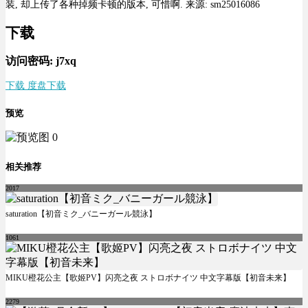
装, 却上传了各种掉频卡顿的版本, 可惜啊. 来源: sm25016086
下载
访问密码: j7xq
下载 度盘下载
预览
相关推荐
2017
saturation【初音ミク_バニーガール競泳】
1061
MIKU橙花公主【歌姬PV】闪亮之夜 ストロボナイツ 中文字幕版【初音未来】
2279