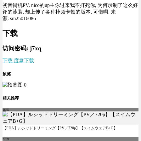
初音街机PV, nico的up主你过来我不打死你, 为何录制了这么好
评的泳装, 却上传了各种掉频卡顿的版本, 可惜啊. 来
源: sm25016086
下载
访问密码: j7xq
下载 度盘下载
预览
相关推荐
1645
【PDA】ルシッドドリーミング【PV／720p】【スイムウェアB+G】
2789