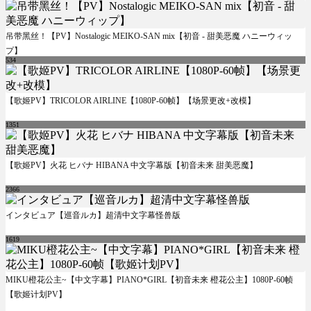
吊带黑丝！【PV】Nostalogic MEIKO-SAN mix【初音 - 甜美恶魔 ハニーウィッ
プ】
534
【歌姬PV】TRICOLOR AIRLINE【1080P-60帧】【场景更改+改模】
1351
【歌姬PV】火花 ヒバナ HIBANA 中文字幕版【初音未来 甜美恶魔】
2366
インタビュア【巡音ルカ】超清中文字幕怪兽版
1619
MIKU橙花公主~【中文字幕】PIANO*GIRL【初音未来 橙花公主】1080P-60帧
【歌姬计划PV】