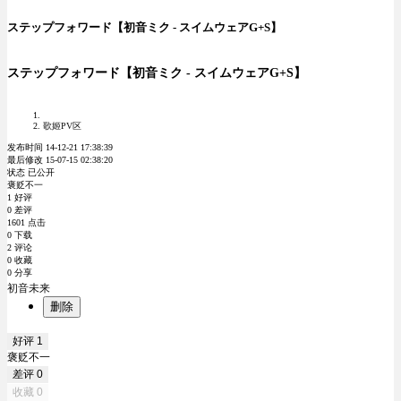
ステップフォワード【初音ミク - スイムウェアG+S】
ステップフォワード【初音ミク - スイムウェアG+S】
歌姬PV区
发布时间 14-12-21 17:38:39
最后修改 15-07-15 02:38:20
状态 已公开
褒贬不一
1 好评
0 差评
1601 点击
0 下载
2 评论
0 收藏
0 分享
初音未来
删除
好评
1
褒贬不一
差评
0
收藏
0