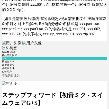
个压缩分卷是叫 xxx.001 , ZIP格式的第一个压缩分卷 就是默认
的 XXX.zip ) .
- 如果是需要改后缀的情况 (比较少见): 需要把文件按顺序重新
命名好才能正常解压, RAR的分卷命名格式是 xxx.part1.rar,
xxx.part2.rar, xxx.part3.rar, 7z的命名格式是 xxx.001, xxx.002,
xxx.003, ZIP的排序格式 xxx.zip, xxx.zip.001, xxx.zip.002
社长-河蟹
投稿数
2953
被拉黑次数
27
Lv6
投稿主 Lv6
评价师 Lv6
点赞家 Lv4
12年用户
本站的管理员
ステップフォワード【初音ミク - スイ
ムウェアG+S】