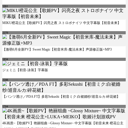
1061
MIKU橙花公主【歌姬PV】闪亮之夜 ストロボナイツ 中文字幕版【初音未来】
2279
【激萌6月全新PV】Sweet Magic【初音米库-魔法未来】声源修正版+MP3
1834
ジェミニ【初音-泳装】字幕版
2598
【パンツ透け／PDA FT】多彩Sekushi【初音ミク:白裙婚纱/巡音ルカ:碎花裙】
1704
4K画质~【歌姬PV】艳丽组曲 ~Glossy Mixture~ 中文字幕版【初音未来 橙花公主