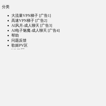
分类
大流量VPN梯子 [广告1]
高速VPN梯子 [广告2]
AI风月-成人聊天 [广告3]
AI电子魅魔-成人聊天 [广告4]
帮助
问题反馈
歌姬PV区
MMD区
演唱会
初音未来演唱会
其他演出
音乐-音频区
虚拟歌手音乐
普通歌手音乐
有声小说-广播剧
同人音声-ASMR [全年龄]
其他音频资源
动漫区
日本动画