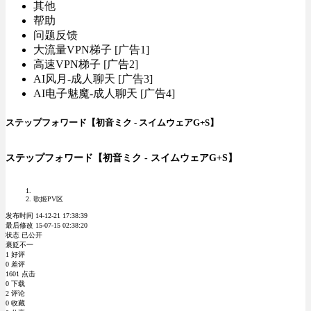
其他
帮助
问题反馈
大流量VPN梯子 [广告1]
高速VPN梯子 [广告2]
AI风月-成人聊天 [广告3]
AI电子魅魔-成人聊天 [广告4]
ステップフォワード【初音ミク - スイムウェアG+S】
ステップフォワード【初音ミク - スイムウェアG+S】
歌姬PV区
发布时间 14-12-21 17:38:39
最后修改 15-07-15 02:38:20
状态 已公开
褒贬不一
1 好评
0 差评
1601 点击
0 下载
2 评论
0 收藏