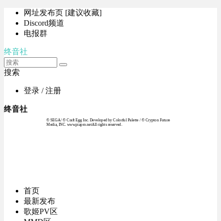
网址发布页 [建议收藏]
Discord频道
电报群
终音社
搜索
登录 / 注册
终音社
© SEGA / © Craft Egg Inc. Developed by Colorful Palette / © Crypton Future
Media, INC. www.piapro.netAll rights reserved.
首页
最新发布
歌姬PV区