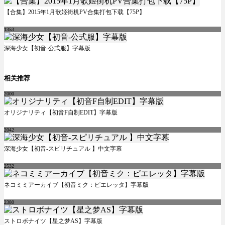
【合集】2015年1月歌姬街机PV合集打包下载【75P】
1353
深海少女【初音-公式服】字幕版
相关推荐
2000
オリジナリティ【初音F自制EDIT】字幕版
2042
深海少女【初音-スピリチュアル 】中文字幕
2532
ネコミミアーカイブ【初音ミク：ピエレッタ】字幕版
2380
ストロボナイツ【星之梦AS】字幕版