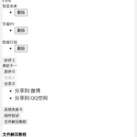
0 分享
初音未来
删除
字幕PV
删除
歌姬计划
删除
好评
1
褒贬不一
差评
0
收藏
0
分享
0
分享到 微博
分享到 QQ空间
反馈失效
0
稿件投诉
文件解压教程
文件解压教程