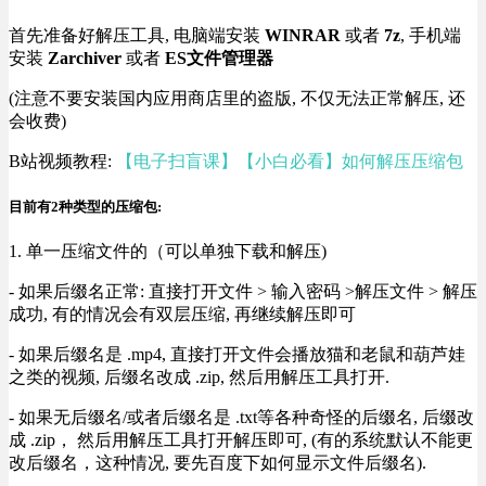
首先准备好解压工具, 电脑端安装
WINRAR
或者
7z
, 手机端
安装
Zarchiver
或者
ES文件管理器
(注意不要安装国内应用商店里的盗版, 不仅无法正常解压, 还
会收费)
B站视频教程:
【电子扫盲课】【小白必看】如何解压压缩包
目前有2种类型的压缩包:
1. 单一压缩文件的（可以单独下载和解压)
- 如果后缀名正常: 直接打开文件 > 输入密码 >解压文件 > 解压
成功, 有的情况会有双层压缩, 再继续解压即可
- 如果后缀名是 .mp4, 直接打开文件会播放猫和老鼠和葫芦娃
之类的视频, 后缀名改成 .zip, 然后用解压工具打开.
- 如果无后缀名/或者后缀名是 .txt等各种奇怪的后缀名, 后缀改
成 .zip， 然后用解压工具打开解压即可, (有的系统默认不能更
改后缀名，这种情况, 要先百度下如何显示文件后缀名).