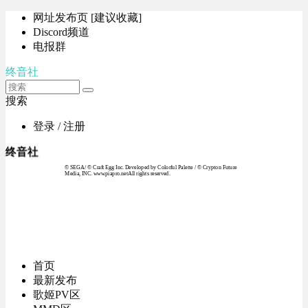
网址发布页 [建议收藏]
Discord频道
电报群
终音社
搜索
登录 / 注册
终音社
© SEGA / © Craft Egg Inc. Developed by Colorful Palette / © Crypton Future
Media, INC. www.piapro.netAll rights reserved.
首页
最新发布
歌姬PV区