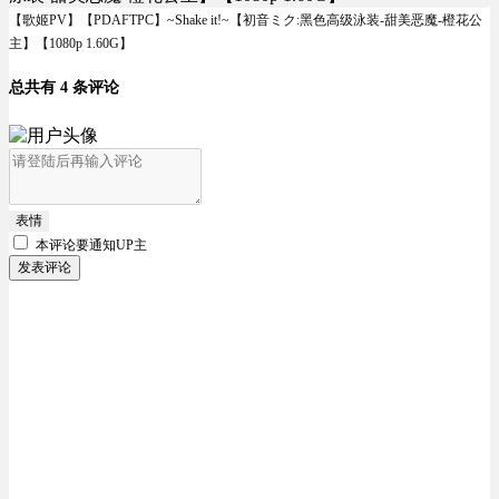
【歌姬PV】【PDAFTPC】~Shake it!~【初音ミク:黑色高级泳装-甜美恶魔-橙花公
主】【1080p 1.60G】
总共有 4 条评论
表情
本评论要
通知UP主
发表评论