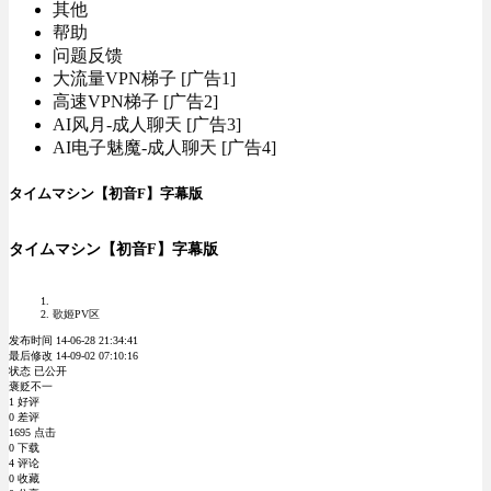
其他
帮助
问题反馈
大流量VPN梯子 [广告1]
高速VPN梯子 [广告2]
AI风月-成人聊天 [广告3]
AI电子魅魔-成人聊天 [广告4]
タイムマシン【初音F】字幕版
タイムマシン【初音F】字幕版
歌姬PV区
发布时间 14-06-28 21:34:41
最后修改 14-09-02 07:10:16
状态 已公开
褒贬不一
1 好评
0 差评
1695 点击
0 下载
4 评论
0 收藏