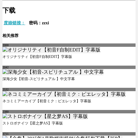
下载
度娘链接：
密码：zzxi
相关推荐
2000
オリジナリティ【初音F自制EDIT】字幕版
2042
深海少女【初音-スピリチュアル 】中文字幕
2532
ネコミミアーカイブ【初音ミク：ピエレッタ】字幕版
2380
ストロボナイツ【星之梦AS】字幕版
3711