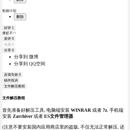
歌姬计划
删除
好评
1
褒贬不一
差评
0
收藏
0
分享
0
分享到 微博
分享到 QQ空间
反馈失效
0
稿件投诉
文件解压教程
文件解压教程
首先准备好解压工具, 电脑端安装
WINRAR
或者
7z
, 手机端
安装
Zarchiver
或者
ES文件管理器
(注意不要安装国内应用商店里的盗版, 不仅无法正常解压, 还