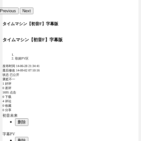
Previous
Next
タイムマシン【初音F】字幕版
タイムマシン【初音F】字幕版
歌姬PV区
发布时间 14-06-28 21:34:41
最后修改 14-09-02 07:10:16
状态 已公开
褒贬不一
1 好评
0 差评
1695 点击
0 下载
4 评论
0 收藏
0 分享
初音未来
删除
字幕PV
删除