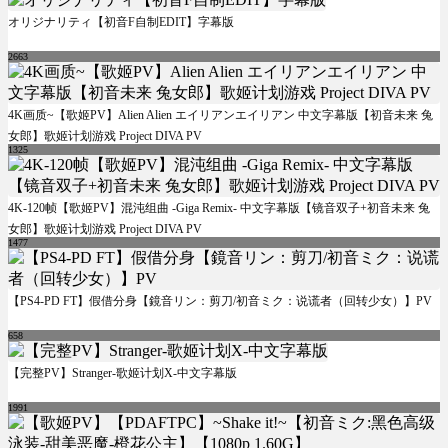
オリジナリティ【初音F自制EDIT】字幕版
2663
4K画质~【歌姬PV】Alien Alien エイリアンエイリアン 中文字幕版【初音未来 兔
女郎】歌姬计划游戏 Project DIVA PV
1325
4K-120帧【歌姬PV】混沌组曲 -Giga Remix- 中文字幕版【镜音双子+初音未来 兔
女郎】歌姬计划游戏 Project DIVA PV
1477
【PS4-PD FT】假借分身【鏡音リン：剪刀/初音ミク：说谎者（回转少女）】PV
658
【完整PV】Stranger-歌姬计划X-中文字幕版
1991