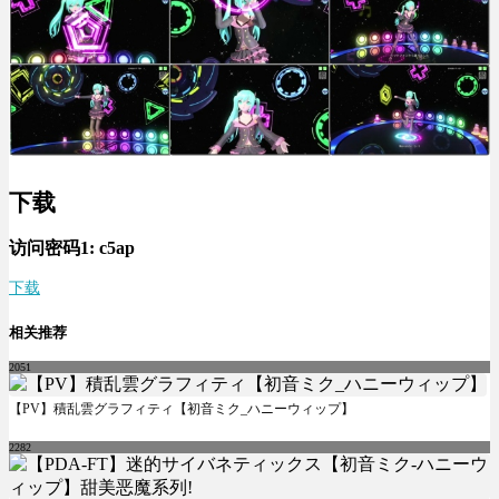
下载
访问密码1:
c5ap
下载
相关推荐
2051
【PV】積乱雲グラフィティ【初音ミク_ハニーウィップ】
2282