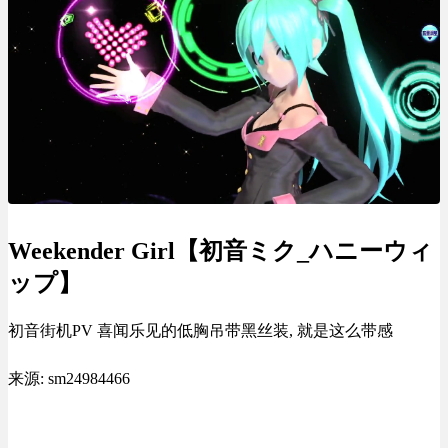
Weekender Girl【初音ミク_ハニーウィ
ップ】
初音街机PV 喜闻乐见的低胸吊带黑丝装, 就是这么带感
来源: sm24984466