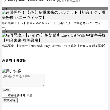
【PDA-FT】MIKU ★MIKU NIGHT FEW【初音 - 甜美恶魔】
3383
吊带黑丝！【PV】多重未来のカルテット【初音ミク：甜美恶魔 ハニーウィッ
プ】
2182
猫耳恶魔~【超清PV】嫉妒猫步 Envy Cat Walk 中文字幕版【初音未来 甜美恶魔】
总共有 4 条评论
表情
本评论要
通知UP主
发表评论