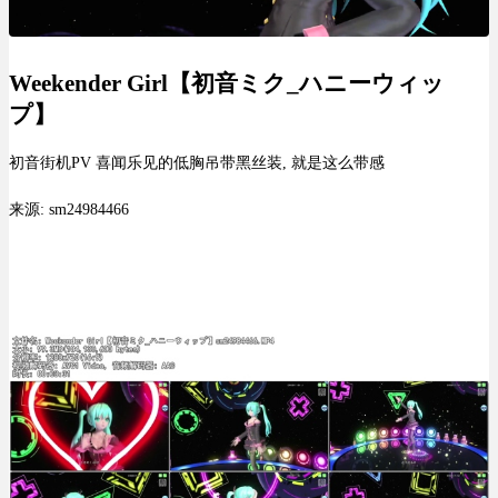
Weekender Girl【初音ミク_ハニーウィッ
プ】
初音街机PV 喜闻乐见的低胸吊带黑丝装, 就是这么带感
来源: sm24984466