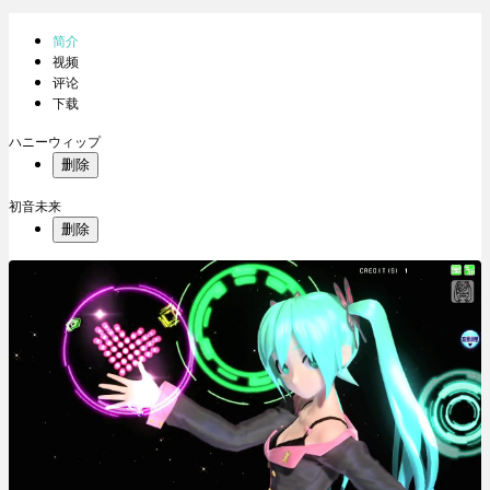
简介
视频
评论
下载
ハニーウィップ
删除
初音未来
删除