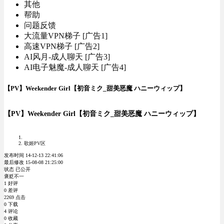
其他
帮助
问题反馈
大流量VPN梯子 [广告1]
高速VPN梯子 [广告2]
AI风月-成人聊天 [广告3]
AI电子魅魔-成人聊天 [广告4]
【PV】Weekender Girl【初音ミク_甜美恶魔 ハニーウィップ】
【PV】Weekender Girl【初音ミク_甜美恶魔 ハニーウィップ】
歌姬PV区
发布时间 14-12-13 22:41:06
最后修改 15-08-08 21:25:00
状态 已公开
褒贬不一
1 好评
0 差评
2269 点击
0 下载
4 评论
0 收藏