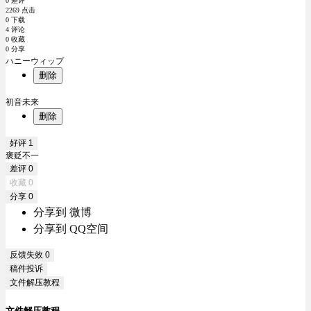
0 差评
2269 点击
0 下载
4 评论
0 收藏
0 分享
ハニーウィップ
删除
初音未来
删除
好评
1
褒贬不一
差评
0
收藏
0
分享
0
分享到 微博
分享到 QQ空间
反馈失效
0
稿件投诉
文件解压教程
文件解压教程