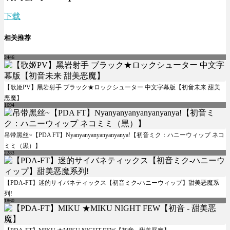
下载
相关推荐
2446
【歌姬PV】黑岩射手 ブラック★ロックシューター 中文字幕版【初音未来 甜美
恶魔】
1694
吊带黑丝~【PDA FT】Nyanyanyanyanyanyanya!【初音ミク：ハニーウィップ ネコ
ミミ（黒）】
2283
【PDA-FT】迷的サイバネティックス【初音ミク-ハニーウィップ】甜美恶魔系
列!
1860