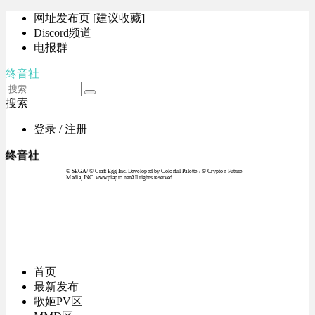
网址发布页 [建议收藏]
Discord频道
电报群
终音社
搜索
登录 / 注册
终音社
© SEGA / © Craft Egg Inc. Developed by Colorful Palette / © Crypton Future
Media, INC. www.piapro.netAll rights reserved.
首页
最新发布
歌姬PV区