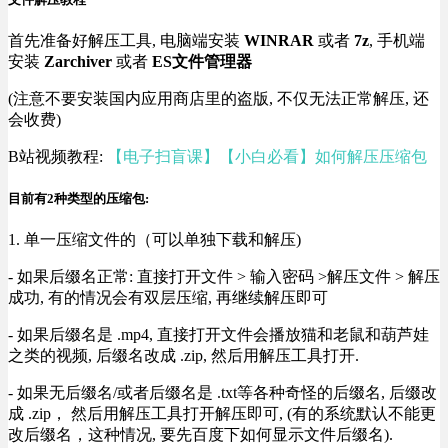
首先准备好解压工具, 电脑端安装
WINRAR
或者
7z
, 手机端
安装
Zarchiver
或者
ES文件管理器
(注意不要安装国内应用商店里的盗版, 不仅无法正常解压, 还
会收费)
B站视频教程:
【电子扫盲课】【小白必看】如何解压压缩包
目前有2种类型的压缩包:
1. 单一压缩文件的（可以单独下载和解压)
- 如果后缀名正常: 直接打开文件 > 输入密码 >解压文件 > 解压
成功, 有的情况会有双层压缩, 再继续解压即可
- 如果后缀名是 .mp4, 直接打开文件会播放猫和老鼠和葫芦娃
之类的视频, 后缀名改成 .zip, 然后用解压工具打开.
- 如果无后缀名/或者后缀名是 .txt等各种奇怪的后缀名, 后缀改
成 .zip， 然后用解压工具打开解压即可, (有的系统默认不能更
改后缀名，这种情况, 要先百度下如何显示文件后缀名).