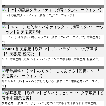
2051
【PV】積乱雲グラフィティ【初音ミク_ハニーウィップ】
2282
【PDA-FT】迷的サイバネティックス【初音ミク-ハニーウィップ】甜美恶魔系
列!
1151
MIKU甜美恶魔【歌姬PV】デンパラダイム 中文字幕版【甜美恶魔+橙花公主】
3132
吊带黑丝！【PV】みくみくにしてあげる【初音ミク：甜美恶魔 ハニーウィッ
プ】
1091
猫耳恶魔~【歌姬PV】どういうことなの!? 中文字幕版【初音未来 甜美恶魔】