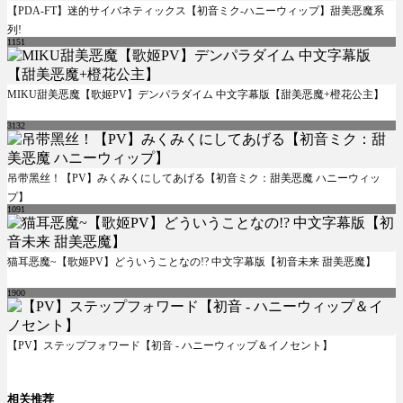
【PDA-FT】迷的サイバネティックス【初音ミク-ハニーウィップ】甜美恶魔系
列!
1151
MIKU甜美恶魔【歌姬PV】デンパラダイム 中文字幕版【甜美恶魔+橙花公主】
3132
吊带黑丝！【PV】みくみくにしてあげる【初音ミク：甜美恶魔 ハニーウィッ
プ】
1091
猫耳恶魔~【歌姬PV】どういうことなの!? 中文字幕版【初音未来 甜美恶魔】
1900
【PV】ステップフォワード【初音 - ハニーウィップ＆イノセント】
相关推荐