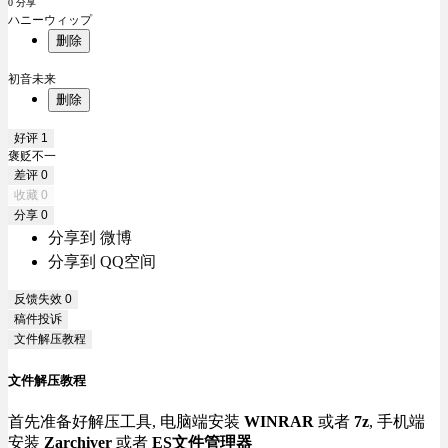
0 分享
ハニーウィップ
删除
初音未来
删除
好评
1
褒贬不一
差评
0
收藏
0
分享
0
分享到 微博
分享到 QQ空间
反馈失效
0
稿件投诉
文件解压教程
文件解压教程
首先准备好解压工具, 电脑端安装
WINRAR
或者
7z
, 手机端
安装
Zarchiver
或者
ES文件管理器