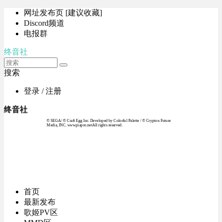
网址发布页 [建议收藏]
Discord频道
电报群
终音社
搜索
登录 / 注册
终音社
© SEGA / © Craft Egg Inc. Developed by Colorful Palette / © Crypton Future
Media, INC. www.piapro.netAll rights reserved.
首页
最新发布
歌姬PV区