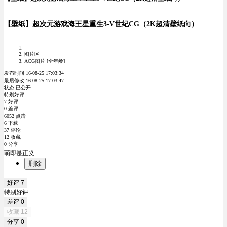
【壁纸】超次元游戏海王星重生3-V世纪CG（2K超清壁纸向）
图片区
ACG图片 [全年龄]
发布时间 16-08-25 17:03:34
最后修改 16-08-25 17:03:47
状态 已公开
特别好评
7 好评
0 差评
6052 点击
6 下载
37 评论
12 收藏
0 分享
萌即是正义
删除
好评
7
特别好评
差评
0
收藏
12
分享
0