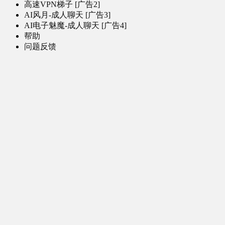
高速VPN梯子 [广告2]
AI风月-成人聊天 [广告3]
AI电子魅魔-成人聊天 [广告4]
帮助
问题反馈
歌姬PV区
MMD区
演唱会
初音未来演唱会
其他演出
音乐-音频区
虚拟歌手音乐
普通歌手音乐
有声小说-广播剧
同人音声-ASMR [全年龄]
其他音频资源
动漫区
日本动画
国产动画
欧美动画
漫画区