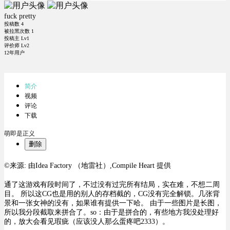
fuck pretty
投稿数
4
被拉黑次数
1
投稿主 Lv1
评价师 Lv2
12年用户
简介
视频
评论
下载
萌即是正义
删除
©来源:
由Idea Factory （地雷社）,Compile Heart 提供
通了这游戏有段时间了，不过没有过完所有结局，实在难，不想二周
目。 所以这CG也是用的别人的存档截的，CG没有完全解锁。几张背
景和一张女神的没有，如果谁有提供一下哈。 由于一些图片是长图，
所以我分段截取来拼合了。so：由于是拼合的，有些地方我没处理好
的，放大会看见瑕疵（应该没人那么蛋疼吧2333）。