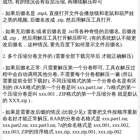
成功, 有的情况会有双层压缩, 再继续解压即可
- 如果后缀名是 .mp4, 直接打开文件会播放猫和老鼠和葫芦娃
之类的视频, 后缀名改成 .zip, 然后用解压工具打开.
- 如果无后缀名/或者后缀名是 .txt等各种奇怪的后缀名, 后缀改
成 .zip， 然后用解压工具打开解压即可, (有的系统默认不能更
改后缀名，这种情况, 要先百度下如何显示文件后缀名).
2. 多个压缩分卷文件的 (需要全部下载完毕后 才能正确解压)
- 如果后缀名正常: 只需要解压第一个分卷即可, 工具在解压过
程中会自动调用其他分卷, 不需要每个分卷都解压一遍 (所以
需要提前全部下载好), 不同压缩格式的第一个分卷命名是有区
别的 (RAR格式的第一个分卷是叫 xxx.part1.rar , 7z格式的第一
个压缩分卷是叫 xxx.001 , ZIP格式的第一个压缩分卷 就是默认
的 XXX.zip ) .
- 如果是需要改后缀的情况 (比较少见): 需要把文件按顺序重新
命名好才能正常解压, RAR的分卷命名格式是 xxx.part1.rar,
xxx.part2.rar, xxx.part3.rar, 7z的命名格式是 xxx.001, xxx.002,
xxx.003, ZIP的排序格式 xxx.zip, xxx.zip.001, xxx.zip.002