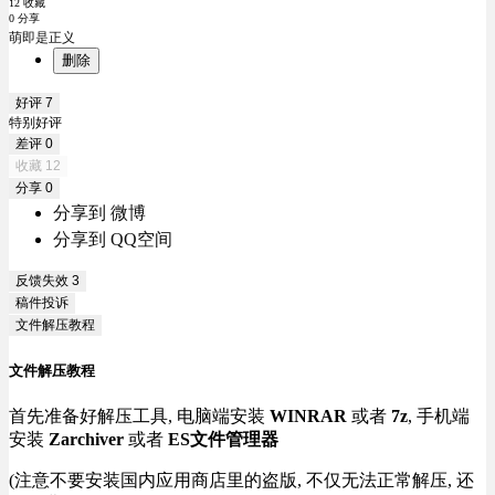
12 收藏
0 分享
萌即是正义
删除
好评
7
特别好评
差评
0
收藏
12
分享
0
分享到 微博
分享到 QQ空间
反馈失效
3
稿件投诉
文件解压教程
文件解压教程
首先准备好解压工具, 电脑端安装
WINRAR
或者
7z
, 手机端
安装
Zarchiver
或者
ES文件管理器
(注意不要安装国内应用商店里的盗版, 不仅无法正常解压, 还