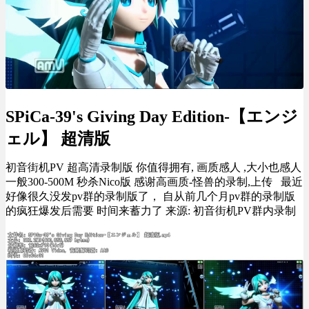
SPiCa-39's Giving Day Edition-【エンジ
ェル】 超清版
初音街机PV 超高清录制版 你值得拥有, 画质感人 ,大小也感人
一般300-500M 秒杀Nico版 感谢高画质-怪兽的录制,上传 最近
好像很久没发pv群的录制版了， 自从前几个月pv群的录制版
的疯狂爆发后需要 时间来蓄力了 来源: 初音街机PV群内录制