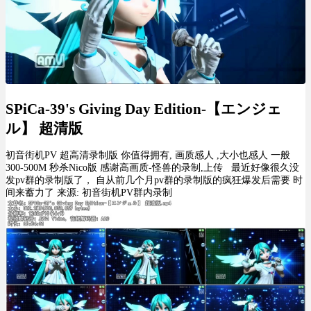
SPiCa-39's Giving Day Edition-【エンジェ
ル】 超清版
初音街机PV 超高清录制版 你值得拥有, 画质感人 ,大小也感人 一般
300-500M 秒杀Nico版 感谢高画质-怪兽的录制,上传 最近好像很久没
发pv群的录制版了， 自从前几个月pv群的录制版的疯狂爆发后需要 时
间来蓄力了 来源: 初音街机PV群内录制