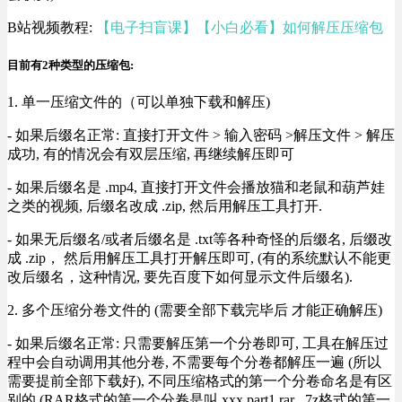
B站视频教程:
【电子扫盲课】【小白必看】如何解压压缩包
目前有2种类型的压缩包:
1. 单一压缩文件的（可以单独下载和解压)
- 如果后缀名正常: 直接打开文件 > 输入密码 >解压文件 > 解压
成功, 有的情况会有双层压缩, 再继续解压即可
- 如果后缀名是 .mp4, 直接打开文件会播放猫和老鼠和葫芦娃
之类的视频, 后缀名改成 .zip, 然后用解压工具打开.
- 如果无后缀名/或者后缀名是 .txt等各种奇怪的后缀名, 后缀改
成 .zip， 然后用解压工具打开解压即可, (有的系统默认不能更
改后缀名，这种情况, 要先百度下如何显示文件后缀名).
2. 多个压缩分卷文件的 (需要全部下载完毕后 才能正确解压)
- 如果后缀名正常: 只需要解压第一个分卷即可, 工具在解压过
程中会自动调用其他分卷, 不需要每个分卷都解压一遍 (所以
需要提前全部下载好), 不同压缩格式的第一个分卷命名是有区
别的 (RAR格式的第一个分卷是叫 xxx.part1.rar , 7z格式的第一