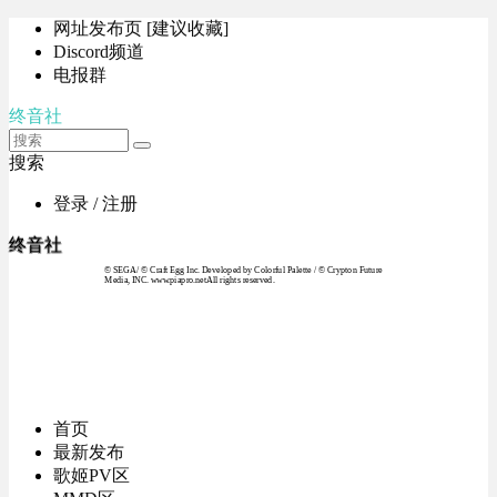
网址发布页 [建议收藏]
Discord频道
电报群
终音社
搜索
登录 / 注册
终音社
© SEGA / © Craft Egg Inc. Developed by Colorful Palette / © Crypton Future
Media, INC. www.piapro.netAll rights reserved.
首页
最新发布
歌姬PV区