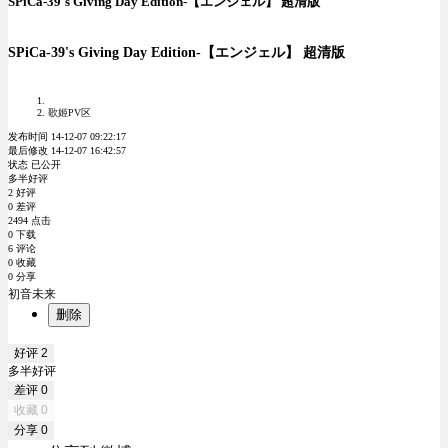
SPiCa-39's Giving Day Edition-【エンジェル】 超清版
SPiCa-39's Giving Day Edition-【エンジェル】 超清版
歌姬PV区
发布时间 14-12-07 09:22:17
最后修改 14-12-07 16:42:57
状态 已公开
多半好评
2 好评
0 差评
2494 点击
0 下载
6 评论
0 收藏
0 分享
初音未来
删除
好评
2
多半好评
差评
0
收藏
0
分享
0