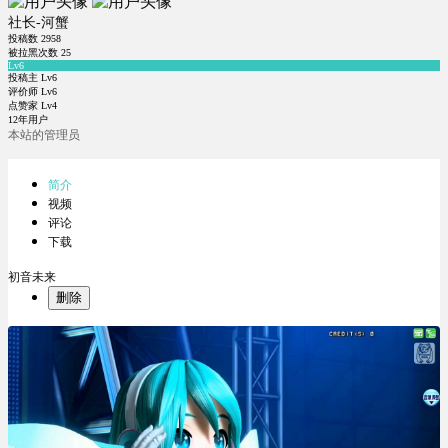
社长-河蟹
投稿数
2958
被拉黑次数
25
Lv6
投稿主 Lv6
评价师 Lv6
点赞家 Lv4
12年用户
本站的管理员
简介
视频
评论
下载
初音未来
删除