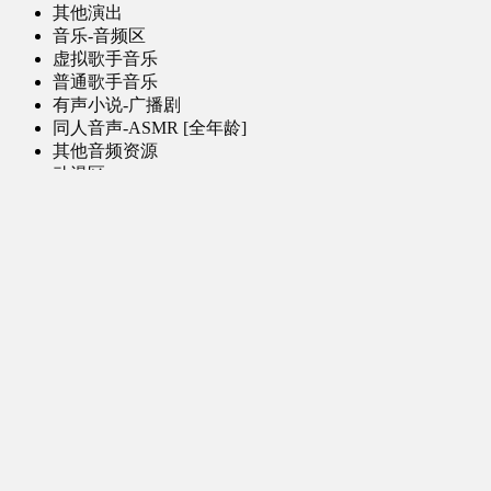
其他演出
音乐-音频区
虚拟歌手音乐
普通歌手音乐
有声小说-广播剧
同人音声-ASMR [全年龄]
其他音频资源
动漫区
日本动画
国产动画
欧美动画
漫画区
日韩漫画
国产漫画
欧美漫画
小说-读物区
网文小说
日式轻小说
其他读物
图片区
ACG图片 [全年龄]