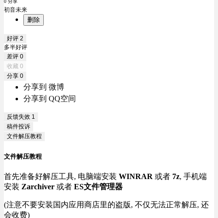
0 分享
初音未来
删除
好评
2
多半好评
差评
0
收藏
0
分享
0
分享到 微博
分享到 QQ空间
反馈失效
1
稿件投诉
文件解压教程
文件解压教程
首先准备好解压工具, 电脑端安装
WINRAR
或者
7z
, 手机端
安装
Zarchiver
或者
ES文件管理器
(注意不要安装国内应用商店里的盗版, 不仅无法正常解压, 还
会收费)