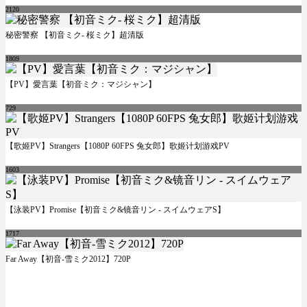
2120
秘密警察 【初音ミク- 桜ミク】超清版
1809
【PV】愛言葉【初音ミク：マジシャン】
729
【歌姬PV】Strangers【1080P 60FPS 兔女郎】歌姬计划游戏PV
1603
【泳装PV】Promise【初音ミク&镜音リン - スイムウェアS】
1717
Far Away【初音-雪ミク2012】720P