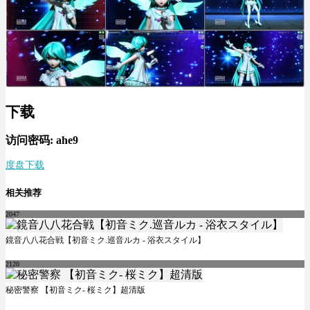
下载
访问密码: ahe9
度盘下载
相关推荐
2047
鏡音八八花合戦【初音ミク.巡音ルカ - 浴衣スタイル】
2120
秘密警察 【初音ミク- 桜ミク】超清版