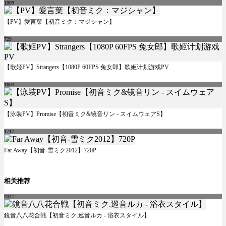
1809
【PV】愛言葉【初音ミク：マジシャン】
729
【歌姬PV】Strangers【1080P 60FPS 兔女郎】歌姬计划游戏PV
1603
【泳装PV】Promise【初音ミク&镜音リン - スイムウェアS】
1717
Far Away【初音-雪ミク2012】720P
相关推荐
2047
鏡音八八花合戦【初音ミク.巡音ルカ - 浴衣スタイル】