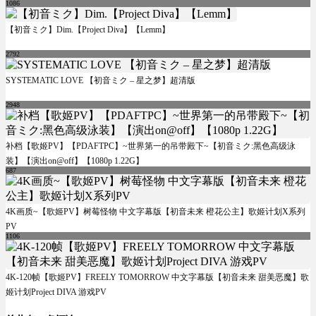
1086
【初音ミク】Dim.【Project Diva】【Lemm】
2792
SYSTEMATIC LOVE 【初音ミク – 星之梦】超清版
2948
补档【歌姬PV】【PDAFTPC】~世界第一的吊带殿下~【初音ミク:黑色高级泳
装】【演出on@off】【1080p 1.22G】
687
4K画质~【歌姬PV】树莓怪物 中文字幕版【初音未来 橙花公主】歌姬计划X系列
PV
1106
4K-120帧【歌姬PV】FREELY TOMORROW 中文字幕版【初音未来 甜美恶魔】歌
姬计划Project DIVA 游戏PV