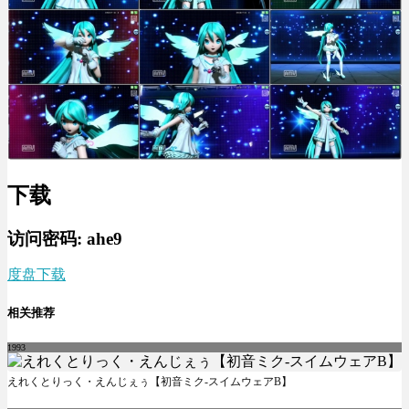
下载
访问密码: ahe9
度盘下载
相关推荐
1993
えれくとりっく・えんじぇぅ【初音ミク-スイムウェアB】