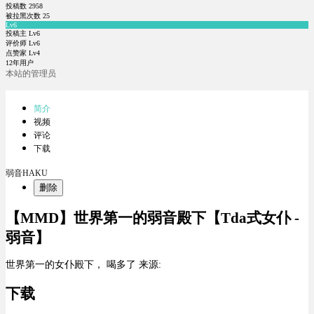
投稿数
2958
被拉黑次数
25
Lv6
投稿主 Lv6
评价师 Lv6
点赞家 Lv4
12年用户
本站的管理员
简介
视频
评论
下载
弱音HAKU
删除
【MMD】世界第一的弱音殿下【Tda式女仆 -
弱音】
世界第一的女仆殿下， 喝多了 来源:
下载