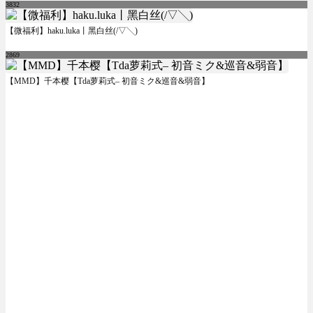
3832
【微福利】haku.luka丨黑白丝(/▽╲)
2869
【MMD】千本樱【Tda萝莉式– 初音ミク&巡音&弱音】