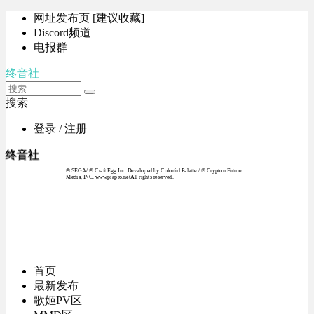
网址发布页 [建议收藏]
Discord频道
电报群
终音社
搜索
登录 / 注册
终音社
© SEGA / © Craft Egg Inc. Developed by Colorful Palette / © Crypton Future
Media, INC. www.piapro.netAll rights reserved.
首页
最新发布
歌姬PV区