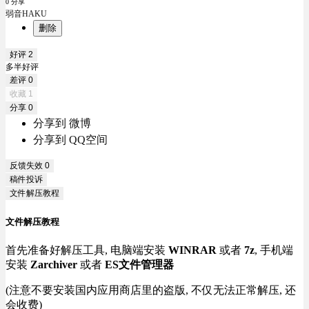
0 分享
弱音HAKU
删除
好评
2
多半好评
差评
0
收藏
1
分享
0
分享到 微博
分享到 QQ空间
反馈失效
0
稿件投诉
文件解压教程
文件解压教程
首先准备好解压工具, 电脑端安装
WINRAR
或者
7z
, 手机端
安装
Zarchiver
或者
ES文件管理器
(注意不要安装国内应用商店里的盗版, 不仅无法正常解压, 还
会收费)