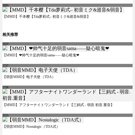
2869
【MMD】千本樱【Tda萝莉式– 初音ミク&巡音&弱音】
相关推荐
3419
【MMD】❤帅气十足的弱音sama——疑心暗鬼❤
1737
【弱音MMD】电子天使（TDA）
1758
【MMD】アフターナイトワンダーランド【三妈式 - 弱音.初音.重音】
2515
【弱音MMD】Nostalogic（TDA式）