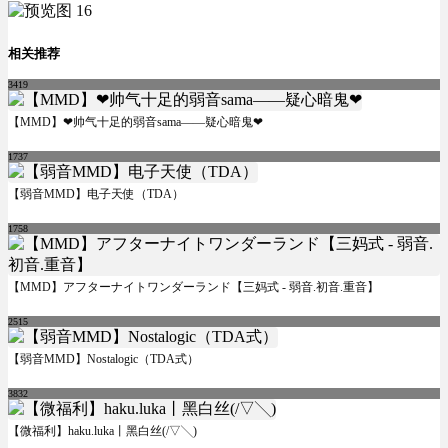
相关推荐
3419
【MMD】❤帅气十足的弱音sama——疑心暗鬼❤
1737
【弱音MMD】电子天使（TDA）
1758
【MMD】アフターナイトワンダーランド【三妈式 - 弱音.初音.重音】
2515
【弱音MMD】Nostalogic（TDA式）
3832
【微福利】haku.luka丨黑白丝(/▽╲)