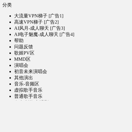
分类
大流量VPN梯子 [广告1]
高速VPN梯子 [广告2]
AI风月-成人聊天 [广告3]
AI电子魅魔-成人聊天 [广告4]
帮助
问题反馈
歌姬PV区
MMD区
演唱会
初音未来演唱会
其他演出
音乐-音频区
虚拟歌手音乐
普通歌手音乐
有声小说-广播剧
同人音声-ASMR [全年龄]
其他音频资源
动漫区
日本动画