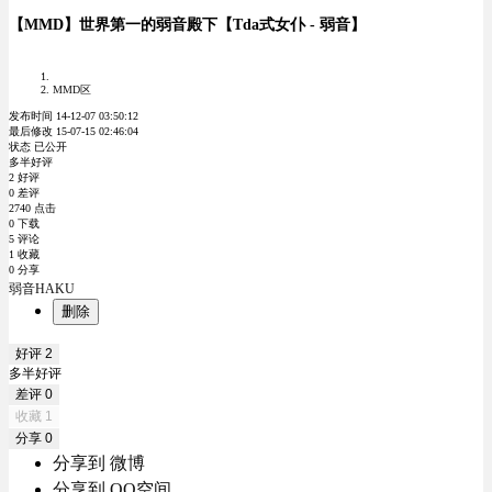
【MMD】世界第一的弱音殿下【Tda式女仆 - 弱音】
MMD区
发布时间 14-12-07 03:50:12
最后修改 15-07-15 02:46:04
状态 已公开
多半好评
2 好评
0 差评
2740 点击
0 下载
5 评论
1 收藏
0 分享
弱音HAKU
删除
好评
2
多半好评
差评
0
收藏
1
分享
0
分享到 微博
分享到 QQ空间