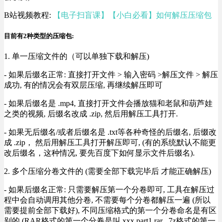
B站视频教程:
【电子扫盲课】【小白必看】如何解压压缩包
目前有2种类型的压缩包:
1. 单一压缩文件的（可以单独下载和解压)
- 如果后缀名正常: 直接打开文件 > 输入密码 >解压文件 > 解压
成功, 有的情况会有双层压缩, 再继续解压即可
- 如果后缀名是 .mp4, 直接打开文件会播放猫和老鼠和葫芦娃
之类的视频, 后缀名改成 .zip, 然后用解压工具打开.
- 如果无后缀名/或者后缀名是 .txt等各种奇怪的后缀名, 后缀改
成 .zip， 然后用解压工具打开解压即可, (有的系统默认不能更
改后缀名，这种情况, 要先百度下如何显示文件后缀名).
2. 多个压缩分卷文件的 (需要全部下载完毕后 才能正确解压)
- 如果后缀名正常: 只需要解压第一个分卷即可, 工具在解压过
程中会自动调用其他分卷, 不需要每个分卷都解压一遍 (所以
需要提前全部下载好), 不同压缩格式的第一个分卷命名是有区
别的 (RAR格式的第一个分卷是叫 xxx.part1.rar , 7z格式的第一