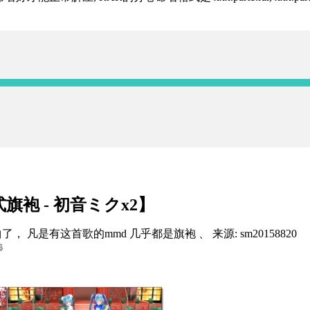
袍 - 初音ミクx2】
曲了， 凡是有这首歌的mmd 几乎都是旗袍 、 来源: sm20158820