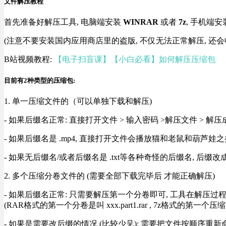
文件解压教程
首先准备好解压工具, 电脑端安装
WINRAR
或者
7z
, 手机端安
(注意不要安装国内应用商店里的盗版, 不仅无法正常解压, 还会
B站视频教程:
【电子扫盲课】【小白必看】如何解压压缩包
目前有2种类型的压缩包:
1. 单一压缩文件的（可以单独下载和解压)
- 如果后缀名正常: 直接打开文件 > 输入密码 >解压文件 > 
- 如果后缀名是 .mp4, 直接打开文件会播放猫和老鼠和葫芦娃之类
- 如果无后缀名/或者后缀名是 .txt等各种奇怪的后缀名, 后缀
2. 多个压缩分卷文件的 (需要全部下载完毕后 才能正确解压)
- 如果后缀名正常: 只需要解压第一个分卷即可, 工具在解压
(RAR格式的第一个分卷是叫 xxx.part1.rar , 7z格式的第一个压缩
- 如果是需要改后缀的情况 (比较少见): 需要把文件按顺序重新命名好才能正常解压, RA