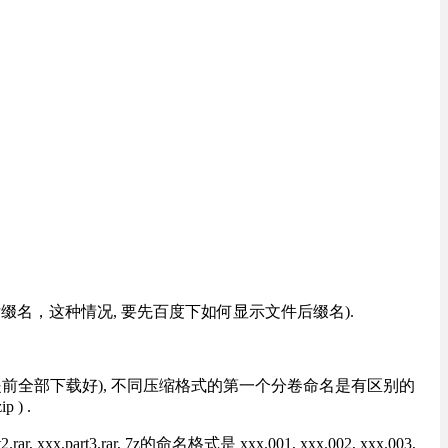
改后缀名，这种情况, 要先百度下如何显示文件后缀名).
提前全部下载好), 不同压缩格式的第一个分卷命名是有区别的
) .
rt3.rar, 7z的命名格式是 xxx.001, xxx.002, xxx.003,