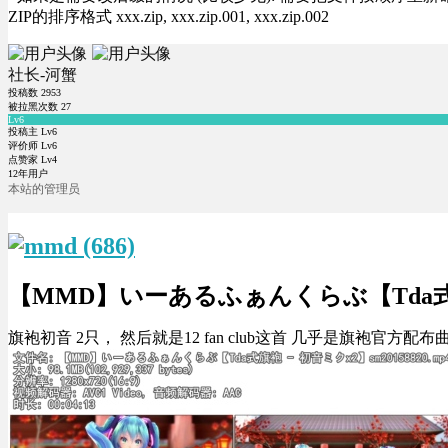
ZIP的排序格式 xxx.zip, xxx.zip.001, xxx.zip.002
社长-河蟹
投稿数
2953
被拉黑次数
27
Lv6
投稿主 Lv6
评价师 Lv6
点赞家 Lv4
12年用户
本站的管理员
【MMD】いーあるふぁんくらぶ【Tda式旗
旗袍初音 2只， 然后就是12 fan club这首 几乎是旗袍官方配布