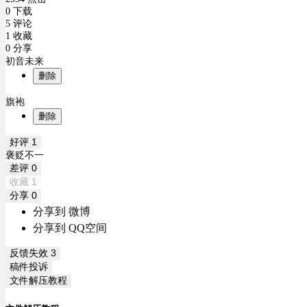
0 下载
5 评论
1 收藏
0 分享
初音未来
删除
旗袍
删除
好评
1
褒贬不一
差评
0
收藏
1
分享
0
分享到 微博
分享到 QQ空间
反馈失效
3
稿件投诉
文件解压教程