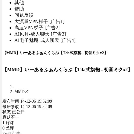
其他
帮助
问题反馈
大流量VPN梯子 [广告1]
高速VPN梯子 [广告2]
AI风月-成人聊天 [广告3]
AI电子魅魔-成人聊天 [广告4]
【MMD】いーあるふぁんくらぶ【Tda式旗袍 - 初音ミクx2】
【MMD】いーあるふぁんくらぶ【Tda式旗袍 - 初音ミクx2】
MMD区
发布时间 14-12-06 19:52:09
最后修改 14-12-06 19:52:09
状态 已公开
褒贬不一
1 好评
0 差评
2934 点击