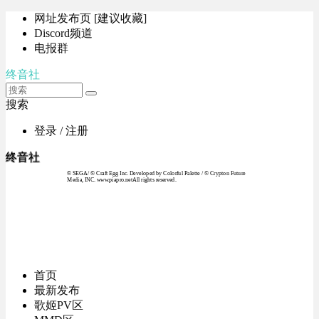
网址发布页 [建议收藏]
Discord频道
电报群
终音社
搜索
登录 / 注册
终音社
© SEGA / © Craft Egg Inc. Developed by Colorful Palette / © Crypton Future
Media, INC. www.piapro.netAll rights reserved.
首页
最新发布
歌姬PV区