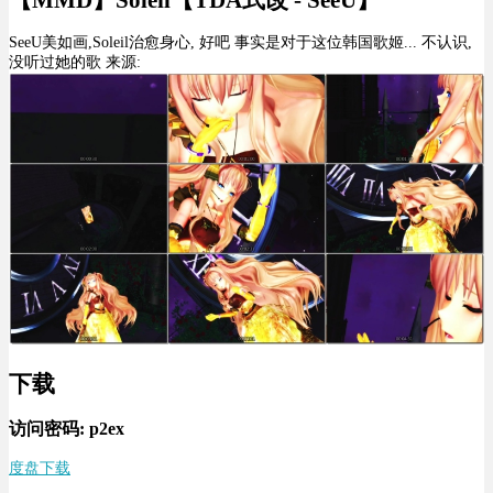
【MMD】Soleil【TDA式改 - SeeU】
SeeU美如画,Soleil治愈身心, 好吧 事实是对于这位韩国歌姬... 不认识,
没听过她的歌 来源:
下载
访问密码: p2ex
度盘下载