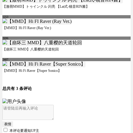
【激萌MMD】トゥインクル 闪亮 【Lat式-镜音RIN酱】
1253
【MMD】Hi FI Raver (Ray Ver.)
2696
【崩坏三 MMD】八重樱的天道轮回
2407
【MMD】Hi Fi Raver【Super Sonico】
总共有 3 条评论
表情
本评论要
通知UP主