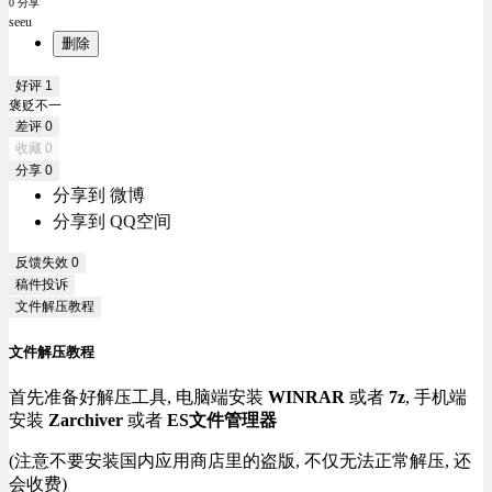
0 分享
seeu
删除
好评
1
褒贬不一
差评
0
收藏
0
分享
0
分享到 微博
分享到 QQ空间
反馈失效
0
稿件投诉
文件解压教程
文件解压教程
首先准备好解压工具, 电脑端安装
WINRAR
或者
7z
, 手机端
安装
Zarchiver
或者
ES文件管理器
(注意不要安装国内应用商店里的盗版, 不仅无法正常解压, 还
会收费)