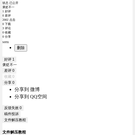
状态 已公开
褒贬不一
1 好评
0 差评
2002 点击
0 下载
3 评论
0 收藏
0 分享
seeu
删除
好评
1
褒贬不一
差评
0
收藏
0
分享
0
分享到 微博
分享到 QQ空间
反馈失效
0
稿件投诉
文件解压教程
文件解压教程