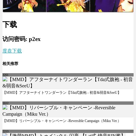
下载
访问密码: p2ex
度盘下载
相关推荐
3261
【MMD】アフターナイトワンダーラン【Tda式旗袍 - 初音&弱音&SeeU】
1612
【MMD】リバーシブル・キャンペーン -Reversible Campaign（Miku Ver.）
2213