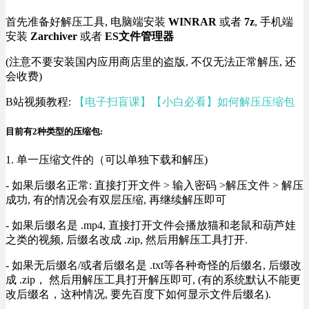
首先准备好解压工具, 电脑端安装
WINRAR
或者
7z
, 手机端
安装
Zarchiver
或者
ES文件管理器
(注意不要安装国内应用商店里的盗版, 不仅无法正常解压, 还
会收费)
B站视频教程:
【电子扫盲课】【小白必看】如何解压压缩包
目前有2种类型的压缩包:
1. 单一压缩文件的（可以单独下载和解压)
- 如果后缀名正常: 直接打开文件 > 输入密码 >解压文件 > 解压
成功, 有的情况会有双层压缩, 再继续解压即可
- 如果后缀名是 .mp4, 直接打开文件会播放猫和老鼠和葫芦娃
之类的视频, 后缀名改成 .zip, 然后用解压工具打开.
- 如果无后缀名/或者后缀名是 .txt等各种奇怪的后缀名, 后缀改
成 .zip， 然后用解压工具打开解压即可, (有的系统默认不能更
改后缀名，这种情况, 要先百度下如何显示文件后缀名).