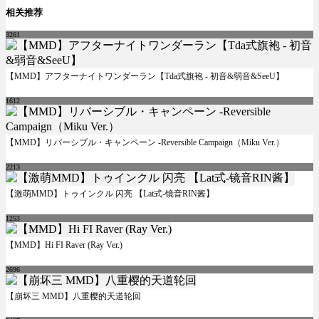
相关推荐
3261
【MMD】アフターナイトワンダーラン【Tda式旗袍 - 初音&弱音&SeeU】
1612
【MMD】リバーシブル・キャンペーン -Reversible Campaign（Miku Ver.）
2213
【激萌MMD】トゥインクル 闪亮 【Lat式-镜音RIN酱】
1253
【MMD】Hi FI Raver (Ray Ver.)
2696
【崩坏三 MMD】八重樱的天道轮回