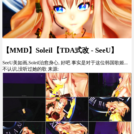
【MMD】Soleil【TDA式改 - SeeU】
SeeU美如画,Soleil治愈身心, 好吧 事实是对于这位韩国歌姬...
不认识,没听过她的歌 来源: