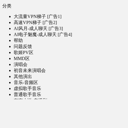
分类
大流量VPN梯子 [广告1]
高速VPN梯子 [广告2]
AI风月-成人聊天 [广告3]
AI电子魅魔-成人聊天 [广告4]
帮助
问题反馈
歌姬PV区
MMD区
演唱会
初音未来演唱会
其他演出
音乐-音频区
虚拟歌手音乐
普通歌手音乐
有声小说-广播剧
同人音声-ASMR [全年龄]
其他音频资源
动漫区
日本动画