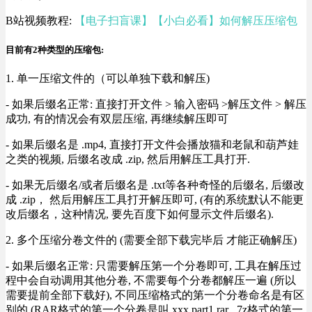
B站视频教程:
【电子扫盲课】【小白必看】如何解压压缩包
目前有2种类型的压缩包:
1. 单一压缩文件的（可以单独下载和解压)
- 如果后缀名正常: 直接打开文件 > 输入密码 >解压文件 > 解压
成功, 有的情况会有双层压缩, 再继续解压即可
- 如果后缀名是 .mp4, 直接打开文件会播放猫和老鼠和葫芦娃
之类的视频, 后缀名改成 .zip, 然后用解压工具打开.
- 如果无后缀名/或者后缀名是 .txt等各种奇怪的后缀名, 后缀改
成 .zip， 然后用解压工具打开解压即可, (有的系统默认不能更
改后缀名，这种情况, 要先百度下如何显示文件后缀名).
2. 多个压缩分卷文件的 (需要全部下载完毕后 才能正确解压)
- 如果后缀名正常: 只需要解压第一个分卷即可, 工具在解压过
程中会自动调用其他分卷, 不需要每个分卷都解压一遍 (所以
需要提前全部下载好), 不同压缩格式的第一个分卷命名是有区
别的 (RAR格式的第一个分卷是叫 xxx.part1.rar , 7z格式的第一