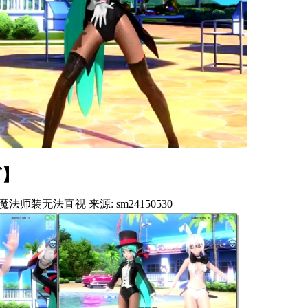
ビ】
法师装无法直视 来源: sm24150530