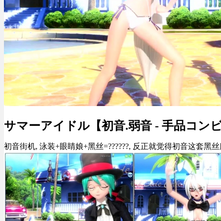
サマーアイドル【初音.弱音 - 手品コン
初音街机, 泳装+眼睛娘+黑丝=??????, 反正就觉得初音这套黑丝魔