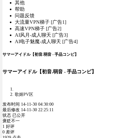
其他
帮助
问题反馈
大流量VPN梯子 [广告1]
高速VPN梯子 [广告2]
AI风月-成人聊天 [广告3]
AI电子魅魔-成人聊天 [广告4]
サマーアイドル【初音.弱音 - 手品コンビ】
サマーアイドル【初音.弱音 - 手品コンビ】
歌姬PV区
发布时间 14-11-30 04:30:00
最后修改 14-11-30 22:25:11
状态 已公开
褒贬不一
1 好评
0 差评
1929 点击