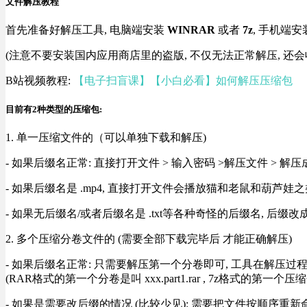
文件解压教程
首先准备好解压工具, 电脑端安装
WINRAR
或者
7z
, 手机端安
(注意不要安装国内应用商店里的盗版, 不仅无法正常解压, 还会
B站视频教程:
【电子扫盲课】【小白必看】如何解压压缩包
目前有2种类型的压缩包:
1. 单一压缩文件的（可以单独下载和解压)
- 如果后缀名正常: 直接打开文件 > 输入密码 >解压文件 > 
- 如果后缀名是 .mp4, 直接打开文件会播放猫和老鼠和葫芦娃之类
- 如果无后缀名/或者后缀名是 .txt等各种奇怪的后缀名, 后缀
2. 多个压缩分卷文件的 (需要全部下载完毕后 才能正确解压)
- 如果后缀名正常: 只需要解压第一个分卷即可, 工具在解压
(RAR格式的第一个分卷是叫 xxx.part1.rar , 7z格式的第一个压缩
- 如果是需要改后缀的情况 (比较少见): 需要把文件按顺序重新命名好才能正常解压, RA