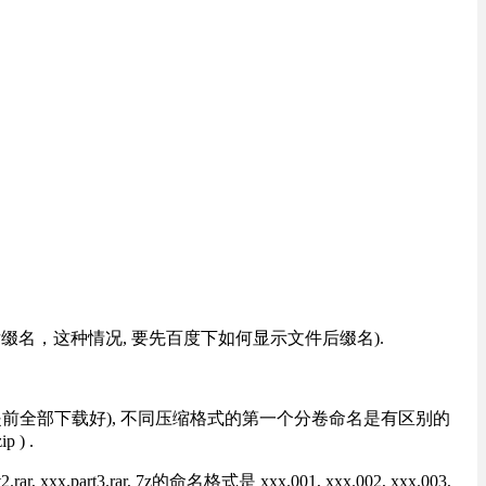
改后缀名，这种情况, 要先百度下如何显示文件后缀名).
提前全部下载好), 不同压缩格式的第一个分卷命名是有区别的
) .
rt3.rar, 7z的命名格式是 xxx.001, xxx.002, xxx.003,