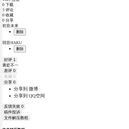
0 下载
3 评论
0 收藏
0 分享
初音未来
删除
弱音HAKU
删除
好评
1
褒贬不一
差评
0
收藏
0
分享
0
分享到 微博
分享到 QQ空间
反馈失效
0
稿件投诉
文件解压教程