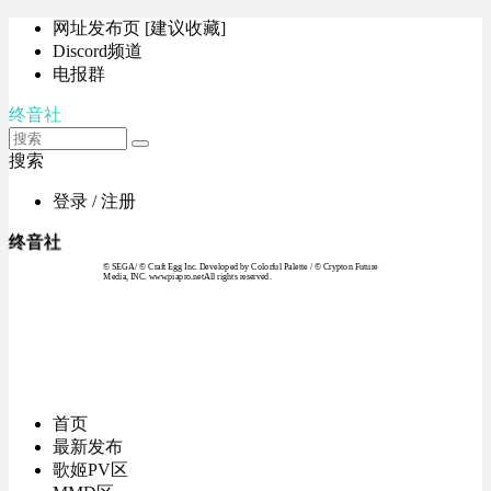
网址发布页 [建议收藏]
Discord频道
电报群
终音社
搜索
登录 / 注册
终音社
© SEGA / © Craft Egg Inc. Developed by Colorful Palette / © Crypton Future
Media, INC. www.piapro.netAll rights reserved.
首页
最新发布
歌姬PV区