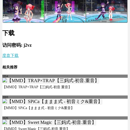
下载
访问密码: j2vz
度盘下载
相关推荐
1954
【MMD】TRAP×TRAP【三妈式-初音.重音】
2003
【MMD】SPiCa【ままま式 - 初音ミク&重音】
1626
【MMD】Sweet Magic【三妈式-初音.重音】