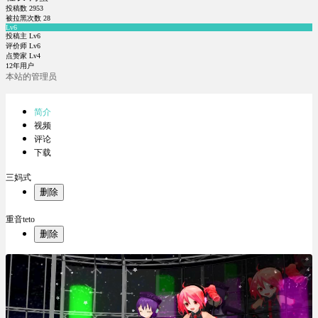
投稿数
2953
被拉黑次数
28
Lv6
投稿主 Lv6
评价师 Lv6
点赞家 Lv4
12年用户
本站的管理员
简介
视频
评论
下载
三妈式
删除
重音teto
删除