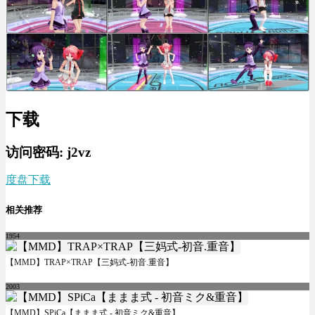
下载
访问密码: j2vz
度盘下载
相关推荐
1954
【MMD】TRAP×TRAP【三妈式-初音.重音】
2003
【MMD】SPiCa【ままま式 - 初音ミク&重音】