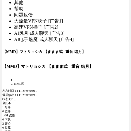
其他
帮助
问题反馈
大流量VPN梯子 [广告1]
高速VPN梯子 [广告2]
AI风月-成人聊天 [广告3]
AI电子魅魔-成人聊天 [广告4]
【MMD】マトリョシカ-【ままま式 - 重音-结月】
【MMD】マトリョシカ-【ままま式 - 重音-结月】
MMD区
发布时间 14-11-29 04:08:11
最后修改 14-11-29 04:08:11
状态 已公开
褒贬不一
1 好评
0 差评
1491 点击
0 下载
2 评论
0 收藏