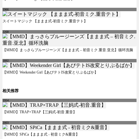
1966
スイートマジック 【ままま式-初音ミク.重音テト】
2268
【MMD】まっさらブルージーンズ【ままま式 – 初音ミク.重音.亚北】循环洗脑
1892
【MMD】Weekender Girl【あぴテトIS改変とりぷるばか】
相关推荐
1954
【MMD】TRAP×TRAP【三妈式-初音.重音】
2003
【MMD】SPiCa【ままま式 - 初音ミク&重音】