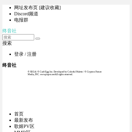
网址发布页 [建议收藏]
Discord频道
电报群
终音社
搜索
登录 / 注册
终音社
© SEGA / © Craft Egg Inc. Developed by Colorful Palette / © Crypton Future
Media, INC. www.piapro.netAll rights reserved.
首页
最新发布
歌姬PV区