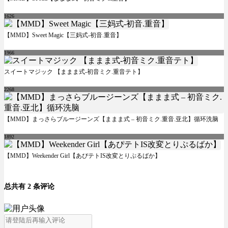
1626
【MMD】Sweet Magic【三妈式-初音.重音】
1966
スイートマジック 【ままま式-初音ミク.重音テト】
2268
【MMD】まっさらブルージーンズ【ままま式 – 初音ミク.重音.亚北】循环洗脑
1892
【MMD】Weekender Girl【あぴテトIS改変とりぷるばか】
总共有 2 条评论