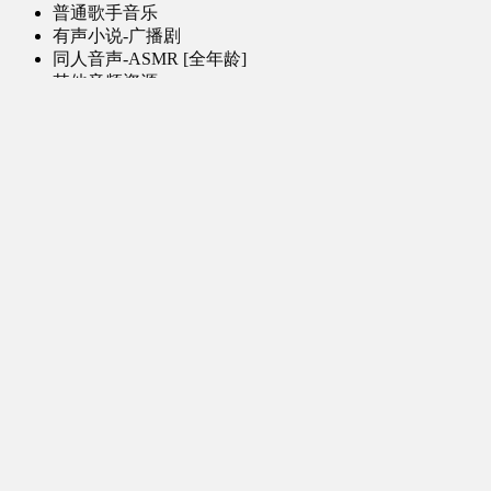
普通歌手音乐
有声小说-广播剧
同人音声-ASMR [全年龄]
其他音频资源
动漫区
日本动画
国产动画
欧美动画
漫画区
日韩漫画
国产漫画
欧美漫画
小说-读物区
网文小说
日式轻小说
其他读物
图片区
ACG图片 [全年龄]
其他图片
AI图片 [全年龄]
游戏区