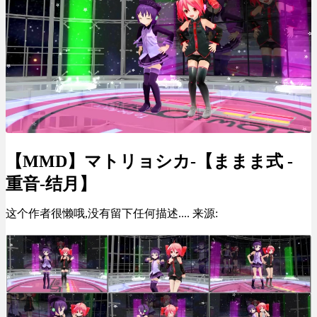
【MMD】マトリョシカ-【ままま式 -
重音-结月】
这个作者很懒哦,没有留下任何描述.... 来源: