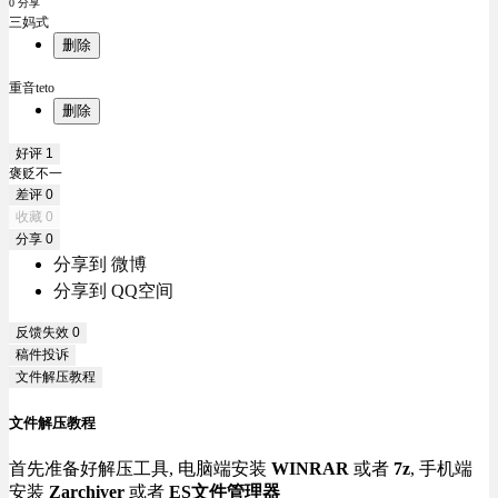
0 分享
三妈式
删除
重音teto
删除
好评
1
褒贬不一
差评
0
收藏
0
分享
0
分享到 微博
分享到 QQ空间
反馈失效
0
稿件投诉
文件解压教程
文件解压教程
首先准备好解压工具, 电脑端安装
WINRAR
或者
7z
, 手机端
安装
Zarchiver
或者
ES文件管理器