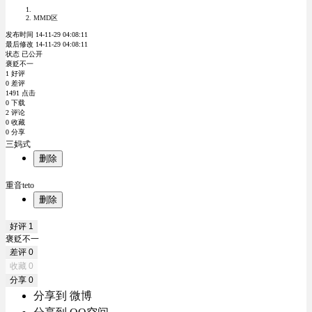
MMD区
发布时间 14-11-29 04:08:11
最后修改 14-11-29 04:08:11
状态 已公开
褒贬不一
1 好评
0 差评
1491 点击
0 下载
2 评论
0 收藏
0 分享
三妈式
删除
重音teto
删除
好评
1
褒贬不一
差评
0
收藏
0
分享
0
分享到 微博