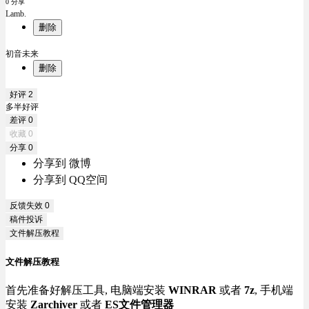
0 分享
Lamb.
删除
初音未来
删除
好评
2
多半好评
差评
0
收藏
0
分享
0
分享到 微博
分享到 QQ空间
反馈失效
0
稿件投诉
文件解压教程
文件解压教程
首先准备好解压工具, 电脑端安装
WINRAR
或者
7z
, 手机端
安装
Zarchiver
或者
ES文件管理器