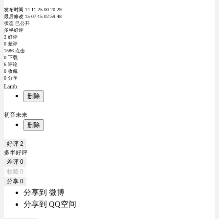
发布时间 14-11-25 00:20:29
最后修改 15-07-15 02:59:48
状态 已公开
多半好评
2 好评
0 差评
1586 点击
0 下载
6 评论
0 收藏
0 分享
Lamb.
删除
初音未来
删除
好评
2
多半好评
差评
0
收藏
0
分享
0
分享到 微博
分享到 QQ空间