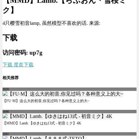
【MMD】Lamb.【らぶおん・雪桜ミ
ク】
4只樱雪初音lamp, 虽然模型不喜欢的话. 来源:
下载
访问密码: up7g
下载 度盘下载
相关推荐
2029
【FU·M】这么大的初音,你见过吗？各种意义上的大~
1848
【MMD】Lamb.【ゆきはね13式 - 初音ミク】4K
2042