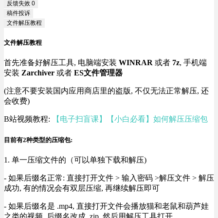
反馈失效
0
稿件投诉
文件解压教程
文件解压教程
首先准备好解压工具, 电脑端安装
WINRAR
或者
7z
, 手机端
安装
Zarchiver
或者
ES文件管理器
(注意不要安装国内应用商店里的盗版, 不仅无法正常解压, 还
会收费)
B站视频教程:
【电子扫盲课】【小白必看】如何解压压缩包
目前有2种类型的压缩包:
1. 单一压缩文件的（可以单独下载和解压)
- 如果后缀名正常: 直接打开文件 > 输入密码 >解压文件 > 解压
成功, 有的情况会有双层压缩, 再继续解压即可
- 如果后缀名是 .mp4, 直接打开文件会播放猫和老鼠和葫芦娃
之类的视频, 后缀名改成 .zip, 然后用解压工具打开.