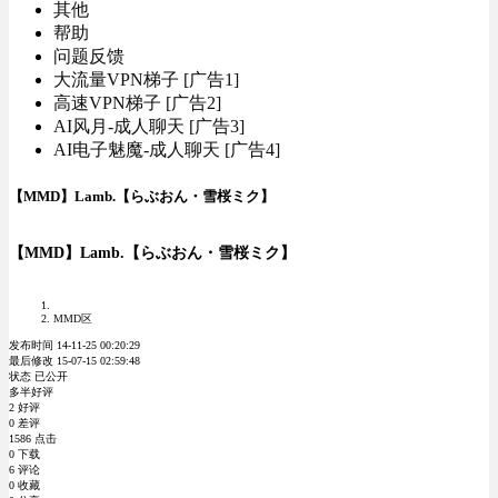
其他
帮助
问题反馈
大流量VPN梯子 [广告1]
高速VPN梯子 [广告2]
AI风月-成人聊天 [广告3]
AI电子魅魔-成人聊天 [广告4]
【MMD】Lamb.【らぶおん・雪桜ミク】
【MMD】Lamb.【らぶおん・雪桜ミク】
MMD区
发布时间 14-11-25 00:20:29
最后修改 15-07-15 02:59:48
状态 已公开
多半好评
2 好评
0 差评
1586 点击
0 下载
6 评论
0 收藏