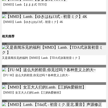
【MMD】Lamb.【ままま式·TETO】
1848
【MMD】Lamb.【ゆきはね13式 - 初音ミク】4K
相关推荐
5536
又是喜闻乐见的福利【MMD】Lamb.【TDA式泳装初音ミク 】
2027
【FU·M】这么大的初音,你见过吗？各种意义上的大~
2020
【MMD】女王大人们的Lamb.【三妈&爱丽丝】
1836