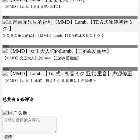
【MMD】Lamb.【ままま式·TETO】
5536
又是喜闻乐见的福利【MMD】Lamb.【TDA式泳装初音ミク 】
2020
【MMD】女王大人们的Lamb.【三妈&爱丽丝】
1836
【MMD】Lamb.【Tda式 - 初音ミク.亚北.重音】声源修正
总共有 6 条评论
表情