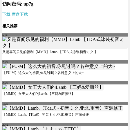
访问密码: up7g
下载 度盘下载
相关推荐
5536
又是喜闻乐见的福利【MMD】Lamb.【TDA式泳装初音ミク 】
2027
【FU·M】这么大的初音,你见过吗？各种意义上的大~
2020
【MMD】女王大人们的Lamb.【三妈&爱丽丝】
1836
【MMD】Lamb.【Tda式 - 初音ミク.亚北.重音】声源修正
2042