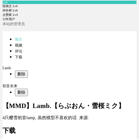
Lv6
投稿主 Lv6
评价师 Lv6
点赞家 Lv4
12年用户
本站的管理员
简介
视频
评论
下载
Lamb.
删除
初音未来
删除
【MMD】Lamb.【らぶおん・雪桜ミク】
4只樱雪初音lamp, 虽然模型不喜欢的话. 来源:
下载