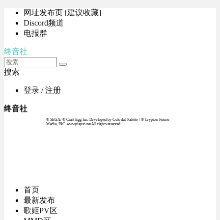
网址发布页 [建议收藏]
Discord频道
电报群
终音社
搜索
登录 / 注册
终音社
© SEGA / © Craft Egg Inc. Developed by Colorful Palette / © Crypton Future
Media, INC. www.piapro.netAll rights reserved.
首页
最新发布
歌姬PV区