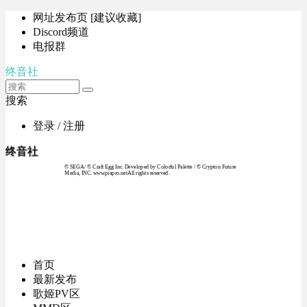
网址发布页 [建议收藏]
Discord频道
电报群
终音社
搜索
登录 / 注册
终音社
© SEGA / © Craft Egg Inc. Developed by Colorful Palette / © Crypton Future
Media, INC. www.piapro.netAll rights reserved.
首页
最新发布
歌姬PV区