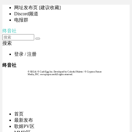
网址发布页 [建议收藏]
Discord频道
电报群
终音社
搜索
登录 / 注册
终音社
© SEGA / © Craft Egg Inc. Developed by Colorful Palette / © Crypton Future
Media, INC. www.piapro.netAll rights reserved.
首页
最新发布
歌姬PV区