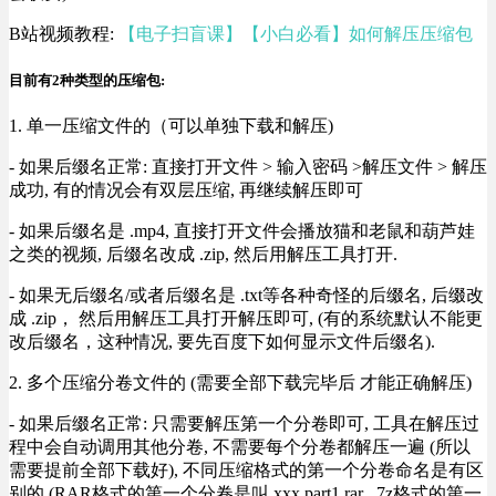
B站视频教程:
【电子扫盲课】【小白必看】如何解压压缩包
目前有2种类型的压缩包:
1. 单一压缩文件的（可以单独下载和解压)
- 如果后缀名正常: 直接打开文件 > 输入密码 >解压文件 > 解压
成功, 有的情况会有双层压缩, 再继续解压即可
- 如果后缀名是 .mp4, 直接打开文件会播放猫和老鼠和葫芦娃
之类的视频, 后缀名改成 .zip, 然后用解压工具打开.
- 如果无后缀名/或者后缀名是 .txt等各种奇怪的后缀名, 后缀改
成 .zip， 然后用解压工具打开解压即可, (有的系统默认不能更
改后缀名，这种情况, 要先百度下如何显示文件后缀名).
2. 多个压缩分卷文件的 (需要全部下载完毕后 才能正确解压)
- 如果后缀名正常: 只需要解压第一个分卷即可, 工具在解压过
程中会自动调用其他分卷, 不需要每个分卷都解压一遍 (所以
需要提前全部下载好), 不同压缩格式的第一个分卷命名是有区
别的 (RAR格式的第一个分卷是叫 xxx.part1.rar , 7z格式的第一