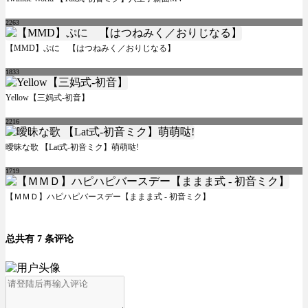
2263
【MMD】ぷに 【はつねみく／おりじなる】
1833
Yellow【三妈式-初音】
2216
曖昧な歌 【Lat式-初音ミク】萌萌哒!
1719
【ＭＭＤ】ハピハピバースデー【ままま式 - 初音ミク】
总共有 7 条评论