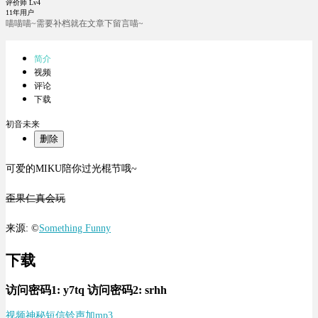
评价师 Lv4
11年用户
喵喵喵~需要补档就在文章下留言喵~
简介
视频
评论
下载
初音未来
删除
可爱的MIKU陪你过光棍节哦~
歪果仁真会玩
来源: ©
Something Funny
下载
访问密码1:
y7tq
访问密码2:
srhh
视频
神秘短信铃声加mp3