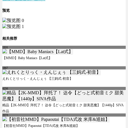
预览
相关推荐
1931
【MMD】Baby Maniacs【Lat式】
1867
えれくとりっく・えんじぇぅ 【三妈式-初音】
4256
精品【2K-MMD】拜托了！ 达令【どっと式初音ミク 甜美恶魔】【1440p】SIVA
作品
2073
【初音社MMD】Papaoutai【TDA式改 米库&巡姐】