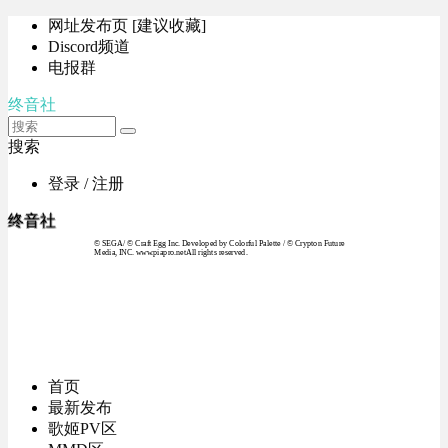
网址发布页 [建议收藏]
Discord频道
电报群
终音社
搜索
登录 / 注册
终音社
© SEGA / © Craft Egg Inc. Developed by Colorful Palette / © Crypton Future
Media, INC. www.piapro.netAll rights reserved.
首页
最新发布
歌姬PV区