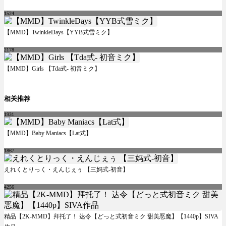
1524
【MMD】TwinkleDays【YYB式雪ミク】
2178
【MMD】Girls 【Tda式- 初音ミク】
相关推荐
1931
【MMD】Baby Maniacs【Lat式】
1867
えれくとりっく・えんじぇぅ 【三妈式-初音】
4256
精品【2K-MMD】拜托了！ 达令【どっと式初音ミク 甜美恶魔】【1440p】SIVA