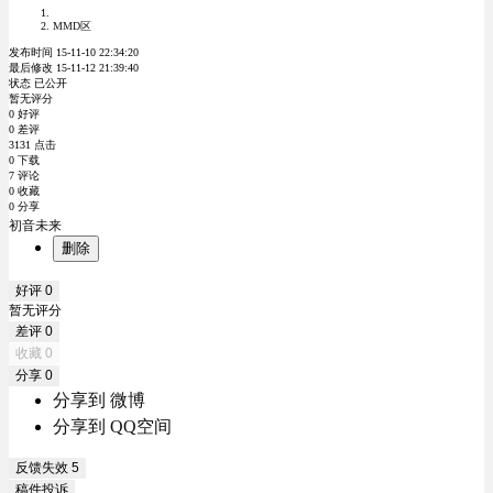
MMD区
发布时间 15-11-10 22:34:20
最后修改 15-11-12 21:39:40
状态 已公开
暂无评分
0 好评
0 差评
3131 点击
0 下载
7 评论
0 收藏
0 分享
初音未来
删除
好评
0
暂无评分
差评
0
收藏
0
分享
0
分享到 微博
分享到 QQ空间
反馈失效
5
稿件投诉