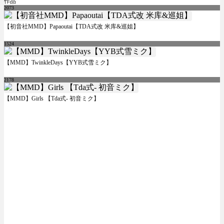
作品
2073
【初音社MMD】Papaoutai【TDA式改 米库&巡姐】
1524
【MMD】TwinkleDays【YYB式雪ミク】
2178
【MMD】Girls 【Tda式- 初音ミク】