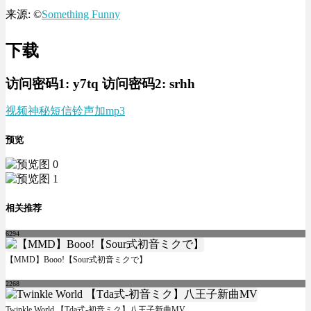
来源: ©
Something Funny
下载
访问密码1:
y7tq
访问密码2:
srhh
视频
神秘短信铃声加mp3
预览
相关推荐
6294
【MMD】Booo!【Sour式初音ミクで】
2268
Twinkle World 【Tda式-初音ミク】八王子新曲MV