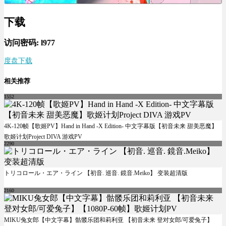
下载
访问密码: l977
度盘下载
相关推荐
1552
4K-120帧【歌姬PV】Hand in Hand -X Edition- 中文字幕版【初音未来 甜美恶魔】
歌姬计划Project DIVA 游戏PV
2290
トリコロール・エア・ライン 【初音. 巡音. 鏡音.Meiko】 变装超清版
2160
MIKU兔女郎【中文字幕】骷髅乐团和莉利亚 【初音未来 登对女郎/可爱兔子】