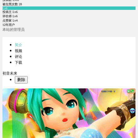
被拉黑次数
28
Lv6
投稿主 Lv6
评价师 Lv6
点赞家 Lv4
12年用户
本站的管理员
简介
视频
评论
下载
初音未来
删除