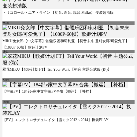
トリコロール・エア・ライン 【初音. 巡音. 鏡音.Meiko】 变装超清版
2160
MIKU兔女郎【中文字幕】骷髅乐团和莉利亚 【初音未来 登对女郎/可爱兔子】
【1080P-60帧】歌姬计划PV
1911
翠花MIKU【歌姬计划 FT】Tell Your World【初音 主题公式服 (伪)】
2709
【字幕PV】184部v家中文字幕PV合集【搬运】【补档】
1870
【PV】エレクトロサチュレイタ【雪ミク2012～2014】换装PLAY