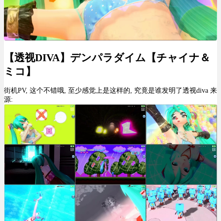
【透视DIVA】デンパラダイム【チャイナ＆
ミコ】
街机PV, 这个不错哦, 至少感觉上是这样的, 究竟是谁发明了透视diva 来
源: