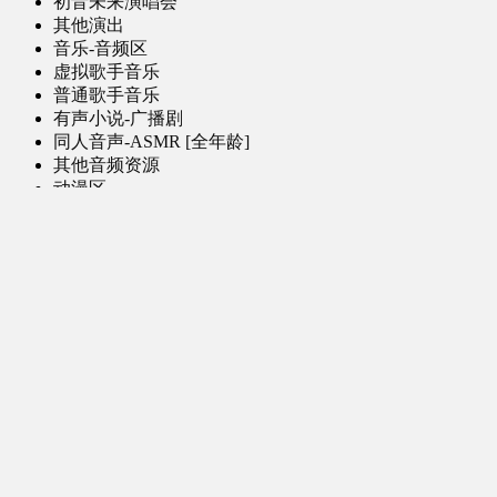
初音未来演唱会
其他演出
音乐-音频区
虚拟歌手音乐
普通歌手音乐
有声小说-广播剧
同人音声-ASMR [全年龄]
其他音频资源
动漫区
日本动画
国产动画
欧美动画
漫画区
日韩漫画
国产漫画
欧美漫画
小说-读物区
网文小说
日式轻小说
其他读物
图片区
ACG图片 [全年龄]