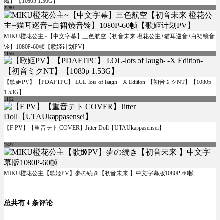
魔】【1080p 1.30G】
2280
MIKU橙花公主~【中文字幕】三色航空【初音未来 橙花公主+猫耳巡音+白裙镜音
铃】1080P-60帧【歌姬计划PV】
1156
【歌姬PV】【PDAFTPC】 LOL-lots of laugh- -X Edition-【初音ミクNT】【1080p
1.53G】
1162
【F PV】【重音テト COVER】Jitter Doll【UTAUkappasensei】
1827
MIKU橙花公主【歌姬PV】夢の続き【初音未来 】中文字幕版1080P-60帧
总共有 4 条评论