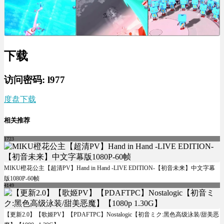
下载
访问密码: l977
度盘下载
相关推荐
1723
MIKU橙花公主【超清PV】Hand in Hand -LIVE EDITION-【初音未来】中文字幕
版1080P-60帧
4149
【更新2.0】【歌姬PV】【PDAFTPC】Nostalogic【初音ミク:黑色高级泳装/甜美恶