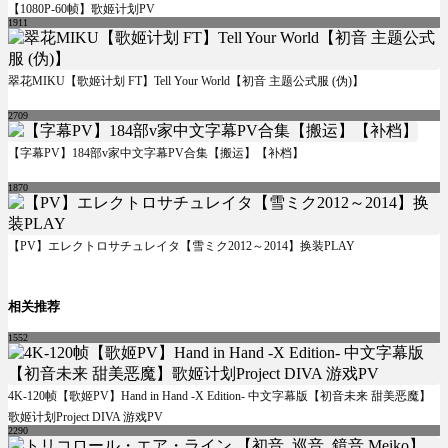
【1080P-60帧】歌姬计划PV
1911
翠花MIKU【歌姬计划 FT】Tell Your World【初音 主题公式服 (伪)】
2709
【字幕PV】184部v家中文字幕PV合集【搬运】【补档】
1870
【PV】エレクトロサチュレイタ【雪ミク2012～2014】换装PLAY
相关推荐
1552
4K-120帧【歌姬PV】Hand in Hand -X Edition- 中文字幕版【初音未来 甜美恶魔】
歌姬计划Project DIVA 游戏PV
2290