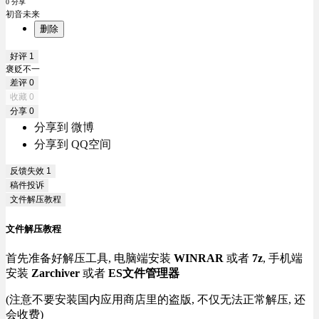
0 分享
初音未来
删除
好评
1
褒贬不一
差评
0
收藏
0
分享
0
分享到 微博
分享到 QQ空间
反馈失效
1
稿件投诉
文件解压教程
文件解压教程
首先准备好解压工具, 电脑端安装
WINRAR
或者
7z
, 手机端
安装
Zarchiver
或者
ES文件管理器
(注意不要安装国内应用商店里的盗版, 不仅无法正常解压, 还
会收费)