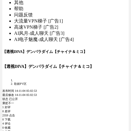
其他
帮助
问题反馈
大流量VPN梯子 [广告1]
高速VPN梯子 [广告2]
AI风月-成人聊天 [广告3]
AI电子魅魔-成人聊天 [广告4]
【透视DIVA】デンパラダイム【チャイナ＆ミコ】
【透视DIVA】デンパラダイム【チャイナ＆ミコ】
歌姬PV区
发布时间 14-11-04 05:02:53
最后修改 14-11-04 05:02:53
状态 已公开
褒贬不一
1 好评
0 差评
2359 点击
0 下载
4 评论
0 收藏