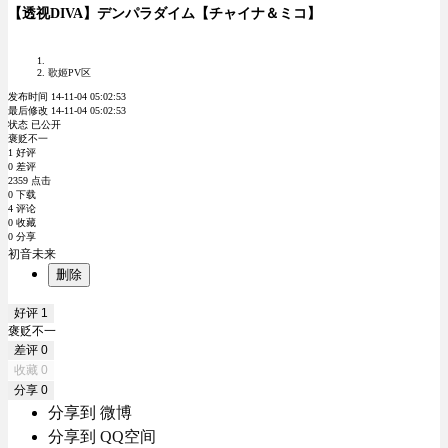
【透视DIVA】デンパラダイム【チャイナ＆ミコ】
歌姬PV区
发布时间 14-11-04 05:02:53
最后修改 14-11-04 05:02:53
状态 已公开
褒贬不一
1 好评
0 差评
2359 点击
0 下载
4 评论
0 收藏
0 分享
初音未来
删除
好评
1
褒贬不一
差评
0
收藏
0
分享
0
分享到 微博
分享到 QQ空间