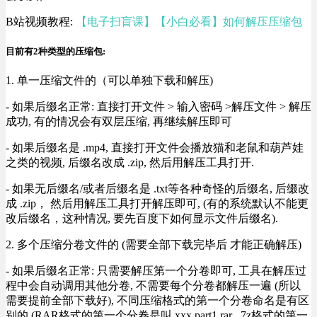
B站视频教程:
【电子扫盲课】【小白必看】如何解压压缩包
目前有2种类型的压缩包:
1. 单一压缩文件的（可以单独下载和解压)
- 如果后缀名正常: 直接打开文件 > 输入密码 >解压文件 > 解压
成功, 有的情况会有双层压缩, 再继续解压即可
- 如果后缀名是 .mp4, 直接打开文件会播放猫和老鼠和葫芦娃
之类的视频, 后缀名改成 .zip, 然后用解压工具打开.
- 如果无后缀名/或者后缀名是 .txt等各种奇怪的后缀名, 后缀改
成 .zip， 然后用解压工具打开解压即可, (有的系统默认不能更
改后缀名，这种情况, 要先百度下如何显示文件后缀名).
2. 多个压缩分卷文件的 (需要全部下载完毕后 才能正确解压)
- 如果后缀名正常: 只需要解压第一个分卷即可, 工具在解压过
程中会自动调用其他分卷, 不需要每个分卷都解压一遍 (所以
需要提前全部下载好), 不同压缩格式的第一个分卷命名是有区
别的 (RAR格式的第一个分卷是叫 xxx.part1.rar , 7z格式的第一