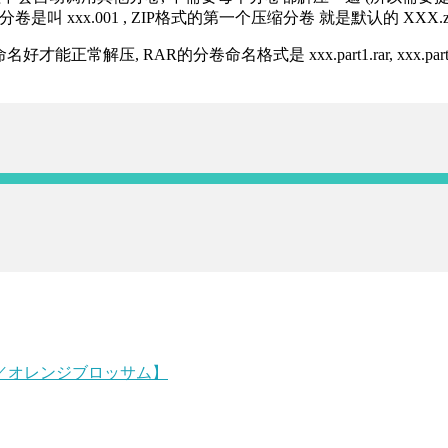
分卷是叫 xxx.001 , ZIP格式的第一个压缩分卷 就是默认的 XXX.zip 
R的分卷命名格式是 xxx.part1.rar, xxx.part2.rar, xxx.pa
V／オレンジブロッサム】