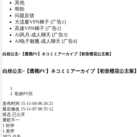
其他
帮助
问题反馈
大流量VPN梯子 [广告1]
高速VPN梯子 [广告2]
AI风月-成人聊天 [广告3]
AI电子魅魔-成人聊天 [广告4]
白丝公主~【透视PV】ネコミミアーカイブ【初音橙花公主装】
白丝公主~【透视PV】ネコミミアーカイブ【初音橙花公主装
歌姬PV区
发布时间 15-11-04 06:26:21
最后修改 15-11-07 00:35:12
状态 已公开
褒贬不一
1 好评
1 差评
3873 点击