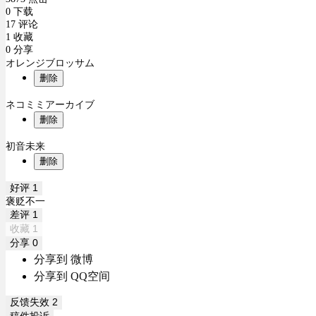
0 下载
17 评论
1 收藏
0 分享
オレンジブロッサム
删除
ネコミミアーカイブ
删除
初音未来
删除
好评
1
褒贬不一
差评
1
收藏
1
分享
0
分享到 微博
分享到 QQ空间
反馈失效
2
稿件投诉