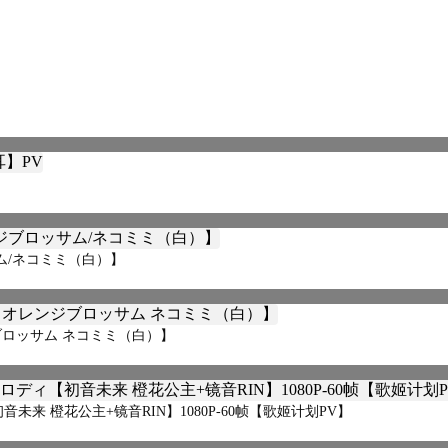
ム/ネコミミ（白）】
レンジブロッサム ネコミミ（白）】
【初音未来 橙花公主+镜音RIN】1080P-60帧【歌姬计划PV】