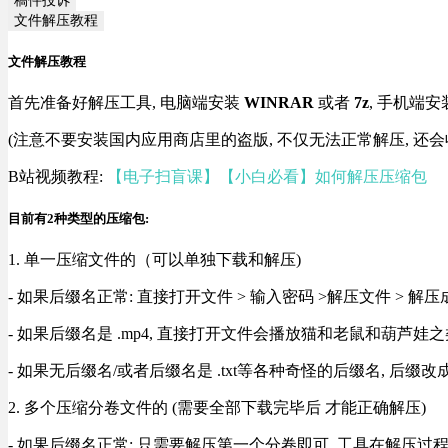
文件解压教程
文件解压教程
首先准备好解压工具, 电脑端安装
WINRAR
或者
7z
, 手机端安
(注意不要安装国内应用商店里的盗版, 不仅无法正常解压, 还会
B站视频教程:
【电子扫盲课】【小白必看】如何解压压缩包
目前有2种类型的压缩包:
1. 单一压缩文件的（可以单独下载和解压)
- 如果后缀名正常: 直接打开文件 > 输入密码 >解压文件 > 
- 如果后缀名是 .mp4, 直接打开文件会播放猫和老鼠和葫芦娃之类
- 如果无后缀名/或者后缀名是 .txt等各种奇怪的后缀名, 后缀
2. 多个压缩分卷文件的 (需要全部下载完毕后 才能正确解压)
- 如果后缀名正常: 只需要解压第一个分卷即可, 工具在解压