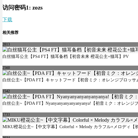
访问密码1:
zozs
下载
相关推荐
2813
白丝猫耳公主【PS4 FT】猫耳备档【初音未来 橙花公主+猫耳】PV
2560
白丝公主~【PDA FT】キャットフード【初音ミク：オレンジブロッサ
1542
白丝公主~【PDA FT】Nyanyanyanyanyanyanya!【初音ミク：オ
1733
MIKU橙花公主~【中文字幕】Colorful × Melody カラフル×メロディ