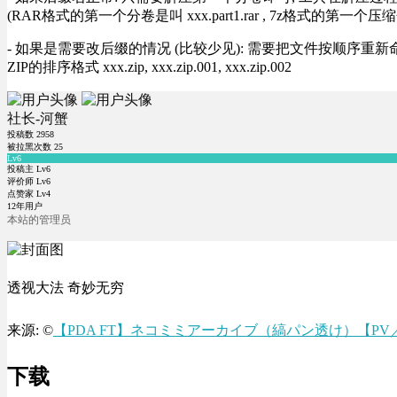
(RAR格式的第一个分卷是叫 xxx.part1.rar , 7z格式的第一个压缩
- 如果是需要改后缀的情况 (比较少见): 需要把文件按顺序重新命名好才能正常解压, RA
ZIP的排序格式 xxx.zip, xxx.zip.001, xxx.zip.002
社长-河蟹
投稿数
2958
被拉黑次数
25
Lv6
投稿主 Lv6
评价师 Lv6
点赞家 Lv4
12年用户
本站的管理员
透视大法 奇妙无穷
来源: ©
【PDA FT】ネコミミアーカイブ（縞パン透け）【P
下载