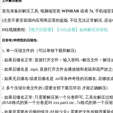
文件解压教程
首先准备好解压工具, 电脑端安装
WINRAR
或者
7z
, 手机端安
(注意不要安装国内应用商店里的盗版, 不仅无法正常解压, 还会
B站视频教程:
【电子扫盲课】【小白必看】如何解压压缩包
目前有2种类型的压缩包:
1. 单一压缩文件的（可以单独下载和解压)
- 如果后缀名正常: 直接打开文件 > 输入密码 >解压文件 > 
- 如果后缀名是 .mp4, 直接打开文件会播放猫和老鼠和葫芦娃之类
- 如果无后缀名/或者后缀名是 .txt等各种奇怪的后缀名, 后缀
2. 多个压缩分卷文件的 (需要全部下载完毕后 才能正确解压)
- 如果后缀名正常: 只需要解压第一个分卷即可, 工具在解压
(RAR格式的第一个分卷是叫 xxx.part1.rar , 7z格式的第一个压缩
- 如果是需要改后缀的情况 (比较少见): 需要把文件按顺序重新命名好才能正常解压, RA