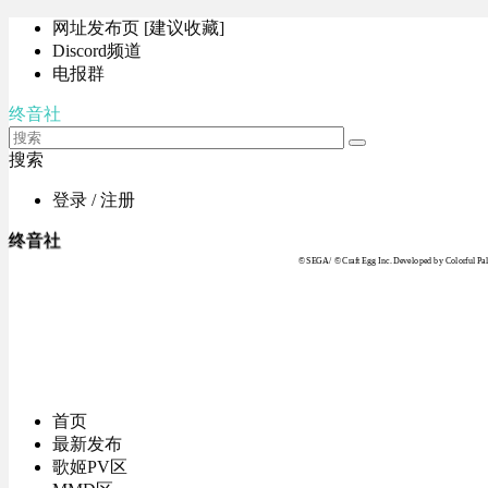
网址发布页 [建议收藏]
Discord频道
电报群
终音社
搜索
登录 / 注册
终音社
© SEGA / © Craft Egg Inc. Developed by Colorful Pale
首页
最新发布
歌姬PV区