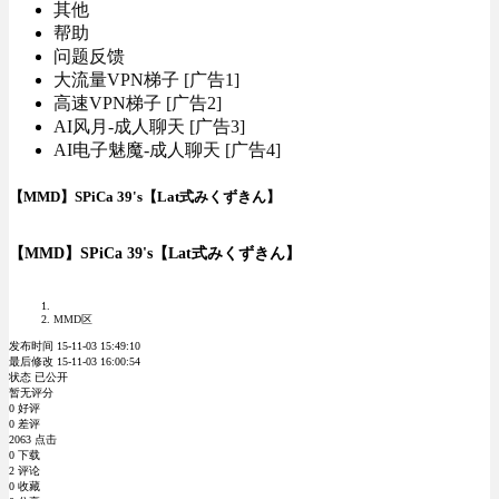
其他
帮助
问题反馈
大流量VPN梯子 [广告1]
高速VPN梯子 [广告2]
AI风月-成人聊天 [广告3]
AI电子魅魔-成人聊天 [广告4]
【MMD】SPiCa 39's【Lat式みくずきん】
【MMD】SPiCa 39's【Lat式みくずきん】
MMD区
发布时间 15-11-03 15:49:10
最后修改 15-11-03 16:00:54
状态 已公开
暂无评分
0 好评
0 差评
2063 点击
0 下载
2 评论
0 收藏