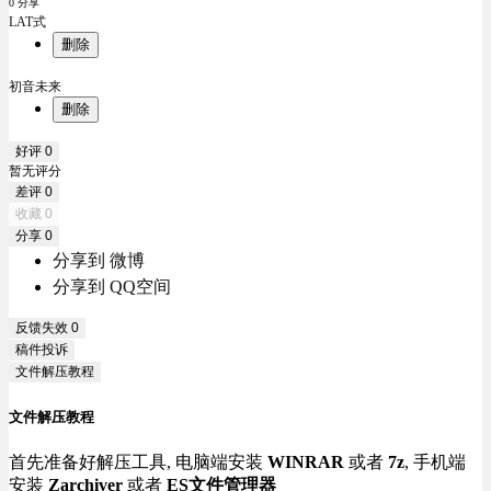
0 分享
LAT式
删除
初音未来
删除
好评
0
暂无评分
差评
0
收藏
0
分享
0
分享到 微博
分享到 QQ空间
反馈失效
0
稿件投诉
文件解压教程
文件解压教程
首先准备好解压工具, 电脑端安装
WINRAR
或者
7z
, 手机端
安装
Zarchiver
或者
ES文件管理器