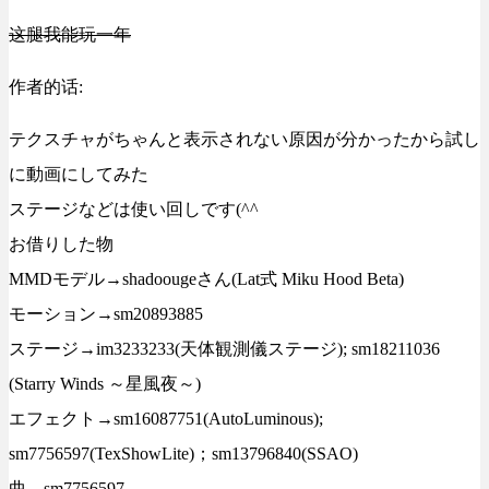
这腿我能玩一年
作者的话:
テクスチャがちゃんと表示されない原因が分かったから試し
に動画にしてみた
ステージなどは使い回しです(^^ゞ
お借りした物
MMDモデル→shadoougeさん(Lat式 Miku Hood Beta)
モーション→sm20893885
ステージ→im3233233(天体観測儀ステージ); sm18211036
(Starry Winds ～星風夜～)
エフェクト→sm16087751(AutoLuminous);
sm7756597(TexShowLite)；sm13796840(SSAO)
曲→sm7756597