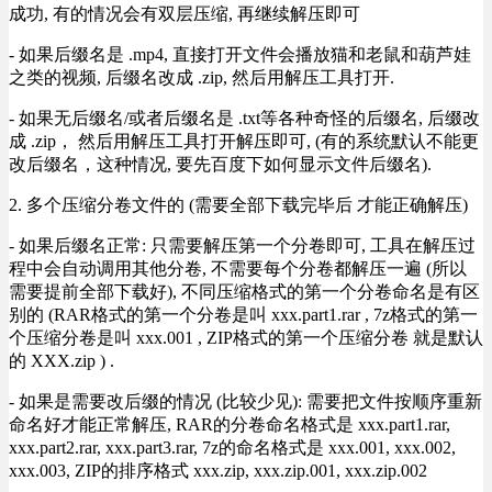
成功, 有的情况会有双层压缩, 再继续解压即可
- 如果后缀名是 .mp4, 直接打开文件会播放猫和老鼠和葫芦娃
之类的视频, 后缀名改成 .zip, 然后用解压工具打开.
- 如果无后缀名/或者后缀名是 .txt等各种奇怪的后缀名, 后缀改
成 .zip， 然后用解压工具打开解压即可, (有的系统默认不能更
改后缀名，这种情况, 要先百度下如何显示文件后缀名).
2. 多个压缩分卷文件的 (需要全部下载完毕后 才能正确解压)
- 如果后缀名正常: 只需要解压第一个分卷即可, 工具在解压过
程中会自动调用其他分卷, 不需要每个分卷都解压一遍 (所以
需要提前全部下载好), 不同压缩格式的第一个分卷命名是有区
别的 (RAR格式的第一个分卷是叫 xxx.part1.rar , 7z格式的第一
个压缩分卷是叫 xxx.001 , ZIP格式的第一个压缩分卷 就是默认
的 XXX.zip ) .
- 如果是需要改后缀的情况 (比较少见): 需要把文件按顺序重新
命名好才能正常解压, RAR的分卷命名格式是 xxx.part1.rar,
xxx.part2.rar, xxx.part3.rar, 7z的命名格式是 xxx.001, xxx.002,
xxx.003, ZIP的排序格式 xxx.zip, xxx.zip.001, xxx.zip.002