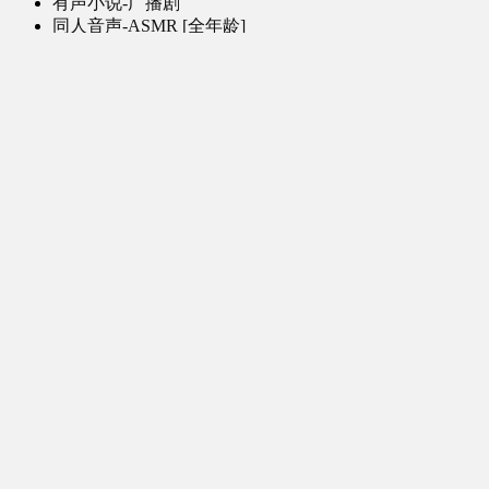
有声小说-广播剧
同人音声-ASMR [全年龄]
其他音频资源
动漫区
日本动画
国产动画
欧美动画
漫画区
日韩漫画
国产漫画
欧美漫画
小说-读物区
网文小说
日式轻小说
其他读物
图片区
ACG图片 [全年龄]
其他图片
AI图片 [全年龄]
游戏区
PC-游戏
手机-游戏