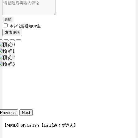
表情
本评论要
通知UP主
发表评论
Previous
Next
【MMD】SPiCa 39's【Lat式みくずきん】