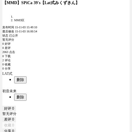
【MMD】SPiCa 39's【Lat式みくずきん】
MMD区
发布时间 15-11-03 15:49:10
最后修改 15-11-03 16:00:54
状态 已公开
暂无评分
0 好评
0 差评
2063 点击
0 下载
2 评论
0 收藏
0 分享
LAT式
删除
初音未来
删除
好评
0
暂无评分
差评
0
收藏
0
分享
0