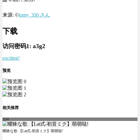
来源: ©
tomy_350 さん
下载
访问密码1:
a3g2
exciting!
预览
相关推荐
2216
曖昧な歌 【Lat式-初音ミク】萌萌哒!