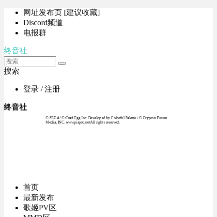
网址发布页 [建议收藏]
Discord频道
电报群
终音社
搜索
登录 / 注册
终音社
© SEGA / © Craft Egg Inc. Developed by Colorful Palette / © Crypton Future
Media, INC. www.piapro.netAll rights reserved.
首页
最新发布
歌姬PV区