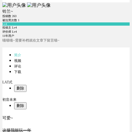
铃兰~
投稿数
263
被拉黑次数
1
Lv4
投稿主 Lv4
评价师 Lv4
11年用户
喵喵喵~需要补档就在文章下留言喵~
简介
视频
评论
下载
LAT式
删除
初音未来
删除
可爱~
这腿我能玩一年