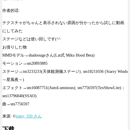
作者的话:
テクスチャがちゃんと表示されない原因が分かったから試しに動画
にしてみた
ステージなどは使い回しです(^^ゞ
お借りした物
MMDモデル→shadoougeさん(Lat式 Miku Hood Beta)
モーション→sm20893885
ステージ→im3233233(天体観測儀ステージ); sm18211036 (Starry Winds
～星風夜～)
エフェクト→sm16087751(AutoLuminous); sm7756597(TexShowLite)；
sm13796840(SSAO)
曲→sm7756597
来源: ©
tomy_350 さん
下载