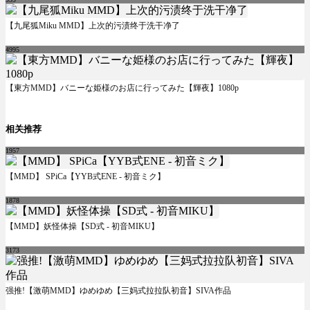
【九尾狐Miku MMD】上次的污渍终于洗干净了
4995
【東方MMD】バニーな姫様のお店に行ってみた【輝夜】1080p
相关推荐
1957
【MMD】 SPiCa【YYB式ENE - 初音ミク】
1878
【MMD】妖怪体操【SD式 - 初音MIKU】
3173
强推!【激萌MMD】ゆめゆめ【三妈式拉拉队初音】SIVA作品