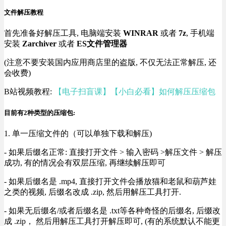
文件解压教程
首先准备好解压工具, 电脑端安装
WINRAR
或者
7z
, 手机端
安装
Zarchiver
或者
ES文件管理器
(注意不要安装国内应用商店里的盗版, 不仅无法正常解压, 还
会收费)
B站视频教程:
【电子扫盲课】【小白必看】如何解压压缩包
目前有2种类型的压缩包:
1. 单一压缩文件的（可以单独下载和解压)
- 如果后缀名正常: 直接打开文件 > 输入密码 >解压文件 > 解压
成功, 有的情况会有双层压缩, 再继续解压即可
- 如果后缀名是 .mp4, 直接打开文件会播放猫和老鼠和葫芦娃
之类的视频, 后缀名改成 .zip, 然后用解压工具打开.
- 如果无后缀名/或者后缀名是 .txt等各种奇怪的后缀名, 后缀改
成 .zip， 然后用解压工具打开解压即可, (有的系统默认不能更