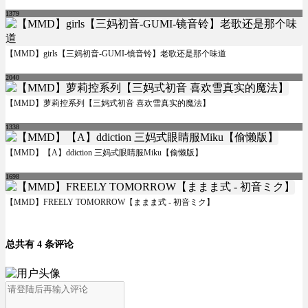
1379
【MMD】girls【三妈初音-GUMI-镜音铃】老歌还是那个味道
2040
【MMD】萝莉控系列【三妈式初音 喜欢雪真实的魔法】
1338
【MMD】【A】ddiction 三妈式眼睛服Miku【偷懒版】
1698
【MMD】FREELY TOMORROW【ままま式 - 初音ミク】
总共有 4 条评论