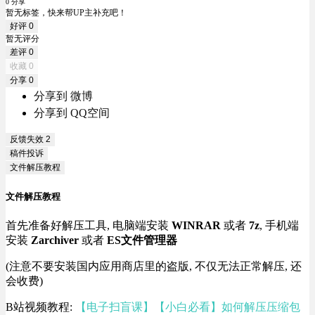
0 分享
暂无标签，快来帮UP主补充吧！
好评
0
暂无评分
差评
0
收藏
0
分享
0
分享到 微博
分享到 QQ空间
反馈失效
2
稿件投诉
文件解压教程
文件解压教程
首先准备好解压工具, 电脑端安装
WINRAR
或者
7z
, 手机端
安装
Zarchiver
或者
ES文件管理器
(注意不要安装国内应用商店里的盗版, 不仅无法正常解压, 还
会收费)
B站视频教程:
【电子扫盲课】【小白必看】如何解压压缩包