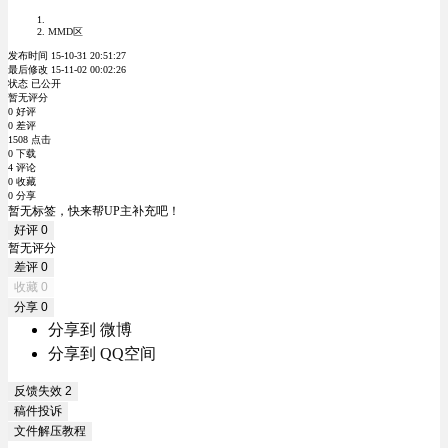
MMD区
发布时间 15-10-31 20:51:27
最后修改 15-11-02 00:02:26
状态 已公开
暂无评分
0 好评
0 差评
1508 点击
0 下载
4 评论
0 收藏
0 分享
暂无标签，快来帮UP主补充吧！
好评
0
暂无评分
差评
0
收藏
0
分享
0
分享到 微博
分享到 QQ空间
反馈失效
2
稿件投诉
文件解压教程