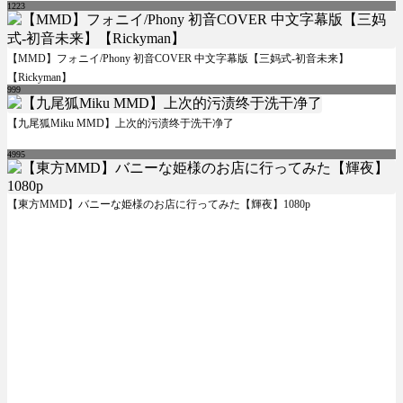
1223
【MMD】フォニイ/Phony 初音COVER 中文字幕版【三妈式-初音未来】
【Rickyman】
999
【九尾狐Miku MMD】上次的污渍终于洗干净了
4995
【東方MMD】バニーな姫様のお店に行ってみた【輝夜】1080p