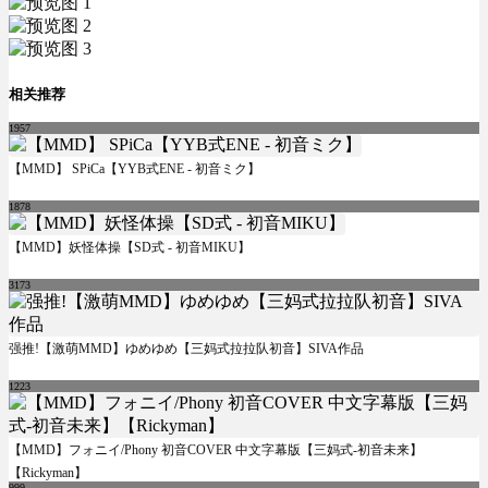
相关推荐
1957
【MMD】 SPiCa【YYB式ENE - 初音ミク】
1878
【MMD】妖怪体操【SD式 - 初音MIKU】
3173
强推!【激萌MMD】ゆめゆめ【三妈式拉拉队初音】SIVA作品
1223
【MMD】フォニイ/Phony 初音COVER 中文字幕版【三妈式-初音未来】
【Rickyman】
999