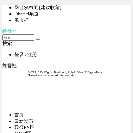
网址发布页 [建议收藏]
Discord频道
电报群
终音社
搜索
登录 / 注册
终音社
© SEGA / © Craft Egg Inc. Developed by Colorful Palette / © Crypton Future
Media, INC. www.piapro.netAll rights reserved.
首页
最新发布
歌姬PV区