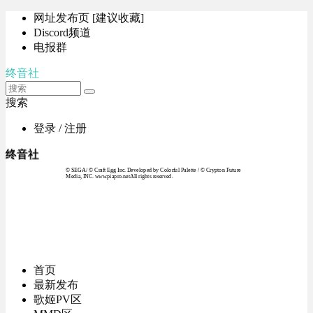
网址发布页 [建议收藏]
Discord频道
电报群
终音社
搜索
登录 / 注册
终音社
© SEGA / © Craft Egg Inc. Developed by Colorful Palette / © Crypton Future
Media, INC. www.piapro.netAll rights reserved.
首页
最新发布
歌姬PV区