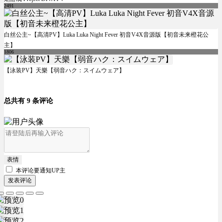
2491
白丝公主~【高清PV】Luka Luka Night Fever 初音V4X音源版【初音未来橙花公
主】
1806
【泳装PV】天樂【弱音ハク：スイムウェア】
总共有 9 条评论
表情
本评论要
通知UP主
发表评论