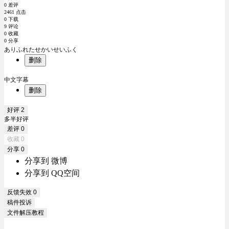
0 差评
2461 点击
0 下载
9 评论
0 收藏
0 分享
ありふれたせかいせいふく
删除
中文字幕
删除
好评
2
多半好评
差评
0
收藏
0
分享
0
分享到 微博
分享到 QQ空间
反馈失效
0
稿件投诉
文件解压教程