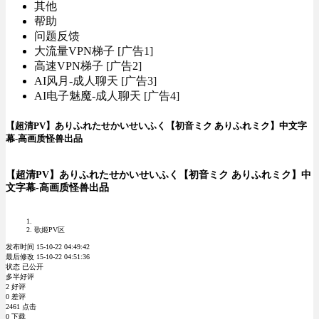
其他
帮助
问题反馈
大流量VPN梯子 [广告1]
高速VPN梯子 [广告2]
AI风月-成人聊天 [广告3]
AI电子魅魔-成人聊天 [广告4]
【超清PV】ありふれたせかいせいふく【初音ミク ありふれミク】中文字
幕-高画质怪兽出品
【超清PV】ありふれたせかいせいふく【初音ミク ありふれミク】中
文字幕-高画质怪兽出品
歌姬PV区
发布时间 15-10-22 04:49:42
最后修改 15-10-22 04:51:36
状态 已公开
多半好评
2 好评
0 差评
2461 点击
0 下载