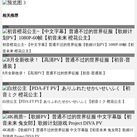
相关推荐
2308
初音橙花公主~【中文字幕】普通不过的世界征服【歌姬计划PV】1080P-60帧【初
音未来 橙花公主】
2162
8月全新收录！【高清PV】普通不过的世界征服【初音-普通装 】
2816
白丝公主【PDA-FT PV】ありふれたせかいせいふく【初音ミク 橙花公主 】
2044
4K画质~【歌姬PV】普通不过的世界征服 中文字幕版【初音未来 兔女郎】歌姬计
划游戏 Project DIVA PV