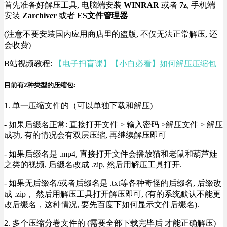
首先准备好解压工具, 电脑端安装
WINRAR
或者
7z
, 手机端
安装
Zarchiver
或者
ES文件管理器
(注意不要安装国内应用商店里的盗版, 不仅无法正常解压, 还
会收费)
B站视频教程:
【电子扫盲课】【小白必看】如何解压压缩包
目前有2种类型的压缩包:
1. 单一压缩文件的（可以单独下载和解压)
- 如果后缀名正常: 直接打开文件 > 输入密码 >解压文件 > 解压
成功, 有的情况会有双层压缩, 再继续解压即可
- 如果后缀名是 .mp4, 直接打开文件会播放猫和老鼠和葫芦娃
之类的视频, 后缀名改成 .zip, 然后用解压工具打开.
- 如果无后缀名/或者后缀名是 .txt等各种奇怪的后缀名, 后缀改
成 .zip， 然后用解压工具打开解压即可, (有的系统默认不能更
改后缀名，这种情况, 要先百度下如何显示文件后缀名).
2. 多个压缩分卷文件的 (需要全部下载完毕后 才能正确解压)