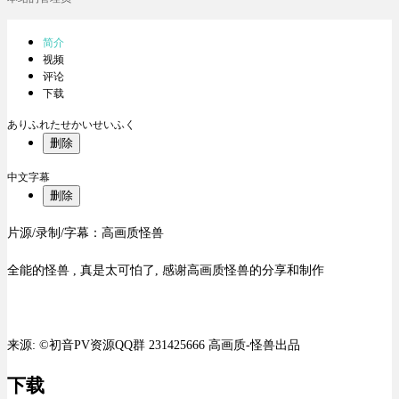
简介
视频
评论
下载
ありふれたせかいせいふく
删除
中文字幕
删除
片源/录制/字幕：高画质怪兽
全能的怪兽 , 真是太可怕了, 感谢高画质怪兽的分享和制作
来源: ©初音PV资源QQ群 231425666 高画质-怪兽出品
下载