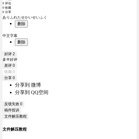
9 评论
0 收藏
0 分享
ありふれたせかいせいふく
删除
中文字幕
删除
好评
2
多半好评
差评
0
收藏
0
分享
0
分享到 微博
分享到 QQ空间
反馈失效
0
稿件投诉
文件解压教程
文件解压教程