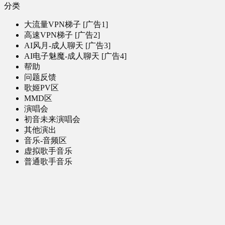
分类
大流量VPN梯子 [广告1]
高速VPN梯子 [广告2]
AI风月-成人聊天 [广告3]
AI电子魅魔-成人聊天 [广告4]
帮助
问题反馈
歌姬PV区
MMD区
演唱会
初音未来演唱会
其他演出
音乐-音频区
虚拟歌手音乐
普通歌手音乐
有声小说-广播剧
同人音声-ASMR [全年龄]
其他音频资源
动漫区
日本动画
国产动画