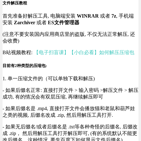
文件解压教程
首先准备好解压工具, 电脑端安装
WINRAR
或者
7z
, 手机端
安装
Zarchiver
或者
ES文件管理器
(注意不要安装国内应用商店里的盗版, 不仅无法正常解压, 还
会收费)
B站视频教程:
【电子扫盲课】【小白必看】如何解压压缩包
目前有2种类型的压缩包:
1. 单一压缩文件的（可以单独下载和解压)
- 如果后缀名正常: 直接打开文件 > 输入密码 >解压文件 > 解压
成功, 有的情况会有双层压缩, 再继续解压即可
- 如果后缀名是 .mp4, 直接打开文件会播放猫和老鼠和葫芦娃
之类的视频, 后缀名改成 .zip, 然后用解压工具打开.
- 如果无后缀名/或者后缀名是 .txt等各种奇怪的后缀名, 后缀改
成 .zip， 然后用解压工具打开解压即可, (有的系统默认不能更
改后缀名，这种情况, 要先百度下如何显示文件后缀名).