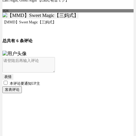
Last Night, Good Night 【Lat式-初音ミク】
1626
【MMD】Sweet Magic【三妈式】
总共有 6 条评论
表情
本评论要
通知UP主
发表评论