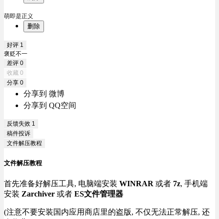
萌即是正义
删除
好评
1
褒贬不一
差评
0
收藏
0
分享
0
分享到 微博
分享到 QQ空间
反馈失效
1
稿件投诉
文件解压教程
文件解压教程
首先准备好解压工具, 电脑端安装
WINRAR
或者
7z
, 手机端
安装
Zarchiver
或者
ES文件管理器
(注意不要安装国内应用商店里的盗版, 不仅无法正常解压, 还