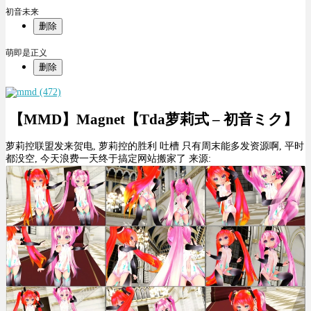
初音未来
删除
萌即是正义
删除
【MMD】Magnet【Tda萝莉式 – 初音ミク】
萝莉控联盟发来贺电, 萝莉控的胜利 吐槽 只有周末能多发资源啊, 平时
都没空, 今天浪费一天终于搞定网站搬家了 来源: