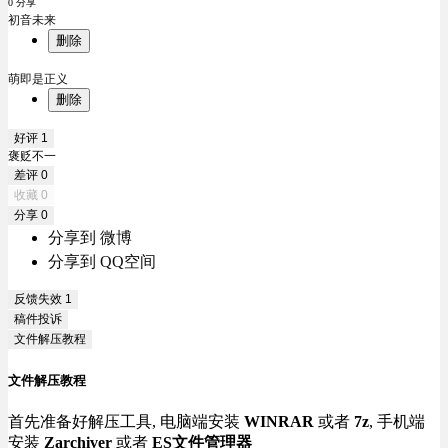
0 分享
初音未来
删除
萌即是正义
删除
好评
1
褒贬不一
差评
0
收藏
0
分享
0
分享到 微博
分享到 QQ空间
反馈失效
1
稿件投诉
文件解压教程
文件解压教程
首先准备好解压工具, 电脑端安装
WINRAR
或者
7z
, 手机端
安装
Zarchiver
或者
ES文件管理器