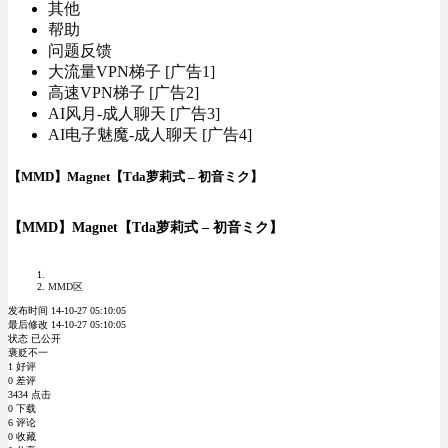
其他
帮助
问题反馈
大流量VPN梯子 [广告1]
高速VPN梯子 [广告2]
AI风月-成人聊天 [广告3]
AI电子魅魔-成人聊天 [广告4]
【MMD】Magnet【Tda萝莉式 – 初音ミク】
【MMD】Magnet【Tda萝莉式 – 初音ミク】
MMD区
发布时间 14-10-27 05:10:05
最后修改 14-10-27 05:10:05
状态 已公开
褒贬不一
1 好评
0 差评
3434 点击
0 下载
6 评论
0 收藏