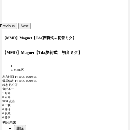
Previous
Next
【MMD】Magnet【Tda萝莉式 – 初音ミク】
【MMD】Magnet【Tda萝莉式 – 初音ミク】
MMD区
发布时间 14-10-27 05:10:05
最后修改 14-10-27 05:10:05
状态 已公开
褒贬不一
1 好评
0 差评
3434 点击
0 下载
6 评论
0 收藏
0 分享
初音未来
删除