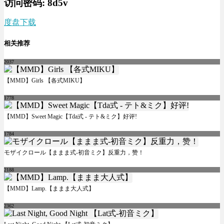
访问密码: 8d5v
度盘下载
相关推荐
2037
【MMD】Girls 【各式MIKU】
1778
【MMD】Sweet Magic【Tda式 - テト&ミク】好评!
1784
モザイクロール【ままま式-初音ミク】反重力，赞！
2188
【MMD】Lamp.【ままま大人式】
2362