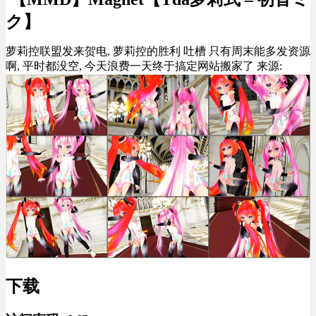
ク】
萝莉控联盟发来贺电, 萝莉控的胜利 吐槽 只有周末能多发资源
啊, 平时都没空, 今天浪费一天终于搞定网站搬家了 来源:
下载