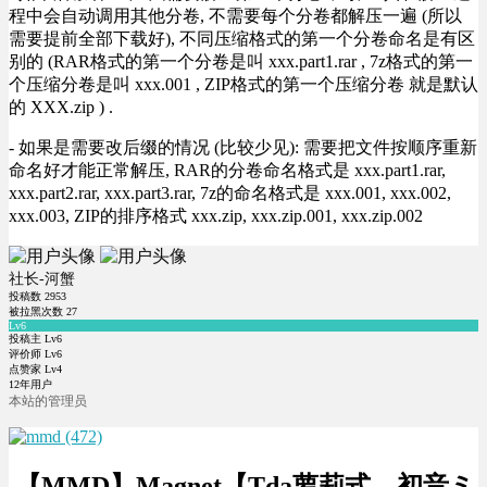
程中会自动调用其他分卷, 不需要每个分卷都解压一遍 (所以
需要提前全部下载好), 不同压缩格式的第一个分卷命名是有区
别的 (RAR格式的第一个分卷是叫 xxx.part1.rar , 7z格式的第一
个压缩分卷是叫 xxx.001 , ZIP格式的第一个压缩分卷 就是默认
的 XXX.zip ) .
- 如果是需要改后缀的情况 (比较少见): 需要把文件按顺序重新
命名好才能正常解压, RAR的分卷命名格式是 xxx.part1.rar,
xxx.part2.rar, xxx.part3.rar, 7z的命名格式是 xxx.001, xxx.002,
xxx.003, ZIP的排序格式 xxx.zip, xxx.zip.001, xxx.zip.002
社长-河蟹
投稿数
2953
被拉黑次数
27
Lv6
投稿主 Lv6
评价师 Lv6
点赞家 Lv4
12年用户
本站的管理员
【MMD】Magnet【Tda萝莉式 – 初音ミ