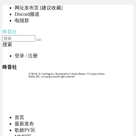
网址发布页 [建议收藏]
Discord频道
电报群
终音社
搜索
登录 / 注册
终音社
© SEGA / © Craft Egg Inc. Developed by Colorful Palette / © Crypton Future
Media, INC. www.piapro.netAll rights reserved.
首页
最新发布
歌姬PV区