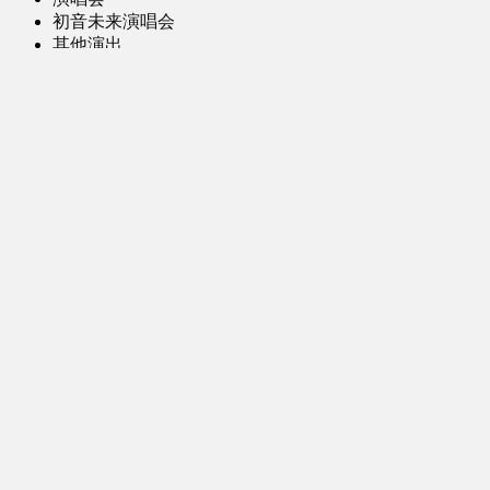
初音未来演唱会
其他演出
音乐-音频区
虚拟歌手音乐
普通歌手音乐
有声小说-广播剧
同人音声-ASMR [全年龄]
其他音频资源
动漫区
日本动画
国产动画
欧美动画
漫画区
日韩漫画
国产漫画
欧美漫画
小说-读物区
网文小说
日式轻小说
其他读物
图片区