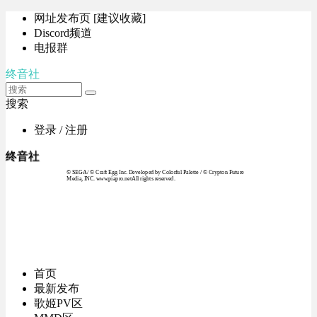
网址发布页 [建议收藏]
Discord频道
电报群
终音社
搜索
登录 / 注册
终音社
© SEGA / © Craft Egg Inc. Developed by Colorful Palette / © Crypton Future
Media, INC. www.piapro.netAll rights reserved.
首页
最新发布
歌姬PV区